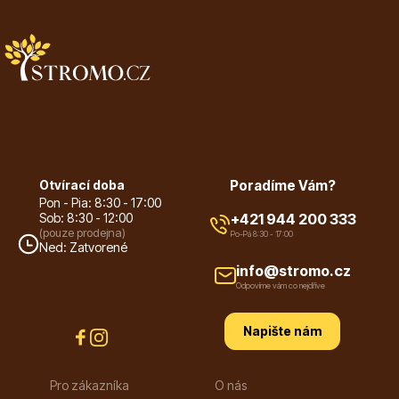
Trvalky
Bylinky do kuchyně
Otvírací doba
Poradíme Vám?
Pon - Pia: 8:30 - 17:00
Sob: 8:30 - 12:00
+421 944 200 333
(pouze prodejna)
Po-Pá 8:30 - 17:00
Ned: Zatvorené
info@stromo.cz
Odpovíme vám co nejdříve
Živé ploty
Napište nám
Pro zákazníka
O nás