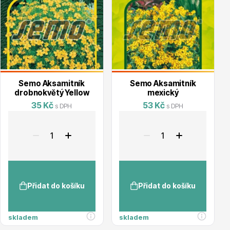
Květináče
Semo Aksamitník
Semo Aksamitník
drobnokvětý Yellow
mexický
35 Kč
53 Kč
s DPH
s DPH
Cibuloviny
Přidat do košíku
Přidat do košíku
skladem
skladem