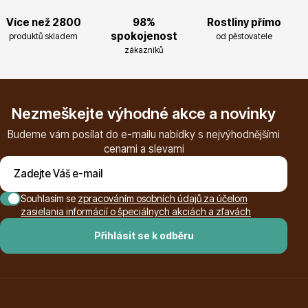
Více než 2800
98%
Rostliny přímo
spokojenost
produktů skladem
od pěstovatele
zákazníků
Drobná ovoce
Nezmeškejte výhodné akce a novinky
Budeme vám posílat do e-mailu nabídky s nejvýhodnějšími
cenami a slevami
Souhlasím se
zpracováním osobních údajů za účelom
Substráty, hnojiva, kůra
zasielania informácií o špeciálnych akciách a zľavách
Přihlásit se k odběru