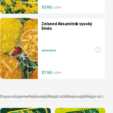
53 Kč
s DPH
Magnólie
Zelseed Aksamitník vysoký
Směs
skladem
Semena, sadba
37 Kč
s DPH
Doporučujeme
Nejlevnější
Nejdražší
Nejnovější
Nejprodávaněj
Vodní rostliny