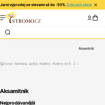
Jarní výprodej se slevami až do -50%.
Zobrazit slevy
Nápady a inspirace
Rady a tipy
Aksamitník
Zlevněné
Úvod
Semena, sadba
Květiny
Květiny od A - Z
Aksamitník
Jehličnany
Nejprodávanější