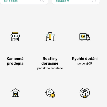
skladem
skladem
Hortenzie
Azalky a rododendrony
Kamenná
Rostliny
Rychlé dodání
prodejna
doručíme
po celej ČR
perfektně zabaleno
Růže KORDES