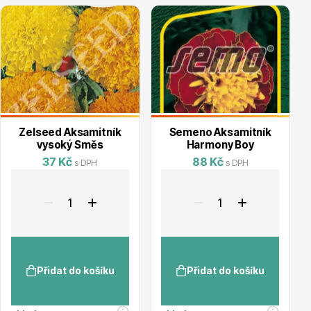
Vzrostlé stromy
Nářadí, příslušenství
Zelseed Aksamitník
Semeno Aksamitník
vysoký Směs
Harmony Boy
37 Kč
88 Kč
s DPH
s DPH
Postřiky, přípravky
Přidat do košíku
Přidat do košíku