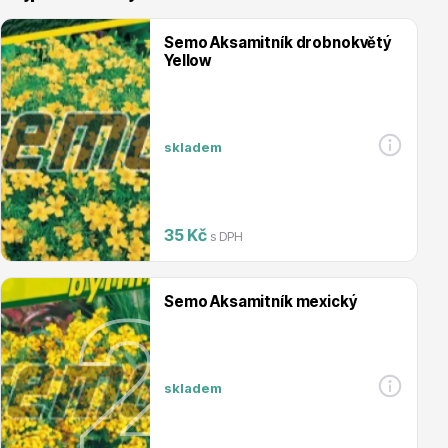
Semo Aksamitník drobnokvětý
Yellow
Vřesovištní rostliny
skladem
35 Kč
s DPH
Semo Aksamitník mexický
Vánoční stromky v květináčích a řezané
skladem