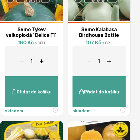
info@stromo.cz
Semo Tykev
Semo Kalabasa
velkoplodá ´Delica F1´
Birdhouse Bottle
Napište nám
160 Kč
107 Kč
s DPH
s DPH
Přidat do košíku
Přidat do košíku
skladem
skladem