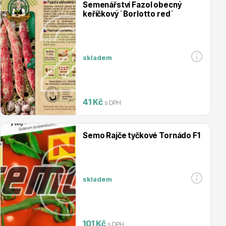
Semenářství Fazol obecný
keříčkový ´Borlotto red´
Magnólie
skladem
41 Kč
s DPH
Semena, sadba
Semo Rajče tyčkové Tornádo F1
skladem
Vodní rostliny
101 Kč
s DPH