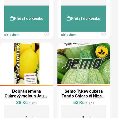
Vzrostlé stromy
Přidat do košíku
Přidat do košíku
skladem
skladem
Nářadí, příslušenství
Postřiky, přípravky
Dobrá semena
Semo Tykev cuketa
Cukrový meloun Jaune
Tondo Chiaro di Niza (k
Canary
loupání)
38 Kč
53 Kč
s DPH
s DPH