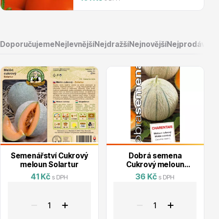
Doporučujeme
Nejlevnější
Nejdražší
Nejnovější
Nejprodávaněj
Květináče
Cibuloviny
Semenářství Cukrový
Dobrá semena
meloun Solartur
Cukrový meloun
Charentais
41 Kč
36 Kč
s DPH
s DPH