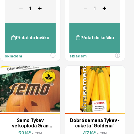
Přidat do košíku
Přidat do košíku
Drobná ovoce
skladem
skladem
Substráty, hnojiva, kůra
Semo Tykev
Dobrá semena Tykev -
velkoplodá Gran
cuketa ´Goldena´
Gigante
53 Kč
47 Kč
s DPH
s DPH