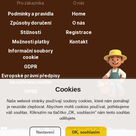
Pro zákazníka
O nás
Podmínky a pravidla
Home
Způsoby doručení
O nás
Stížnosti
Registrace
Možnosti platby
Kontakt
Informační soubory
cookie
GDPR
Evropské právní předpisy
na ochranu rostlin
Cookies
GPSR
Naše webové stránky používají soubory cookies, které nám pomáhají
je neustále zlepšovat. Abychom mohli cookies používat, potřebujeme
váš souhlas. Kliknutím na tlačítko „OK, souhlasím“ nám tento souhlas
Jak nakupovat
© 2026 Stromo.cz Všechna práva vyhrazena.
udělujete.
Nastavení
OK, souhlasím