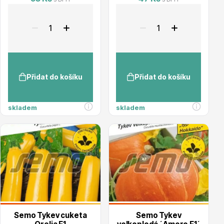
Trvalky
Přidat do košíku
Přidat do košíku
Bylinky do kuchyně
skladem
skladem
Živé ploty
Semo Tykev cuketa
Semo Tykev