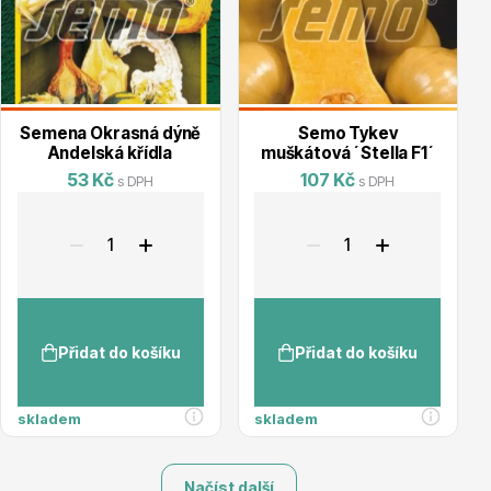
Semena Okrasná dýně
Semo Tykev
Andelská křídla
muškátová ´Stella F1´
53 Kč
107 Kč
s DPH
s DPH
Přidat do košíku
Přidat do košíku
skladem
skladem
Načíst další