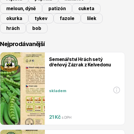
meloun, dýně
patizón
cuketa
okurka
tykev
fazole
lilek
hrách
bob
Nejprodávanější
Vřesovištní rostliny
Semenářství Hrách setý
dřeňový Zázrak z Kelvedonu
skladem
Vánoční stromky v květináčích a řezané
21 Kč
s DPH