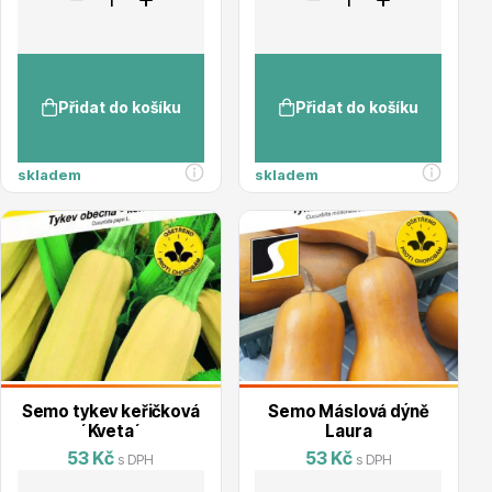
Hortenzie
Přidat do košíku
Přidat do košíku
skladem
skladem
Azalky a rododendrony
Semo tykev keřičková
Semo Máslová dýně
´Kveta´
Laura
Růže KORDES
53 Kč
53 Kč
s DPH
s DPH