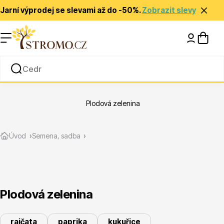
Jarní výprodej se slevami až do -50%.
Zobrazit slevy
Nápady a inspirace
Rady a tipy
Plodová zelenina
Zlevněné
Úvod
Semena, sadba
Plodová zelenina
Jehličnany
rajčata
paprika
kukuřice