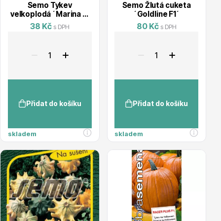
Semo Tykev
Semo Žlutá cuketa
velkoplodá ´Marina di
´Goldline F1´
Chioggia´
38 Kč
80 Kč
s DPH
s DPH
Plazivé rostliny
Přidat do košíku
Přidat do košíku
skladem
skladem
Popínavé rostliny