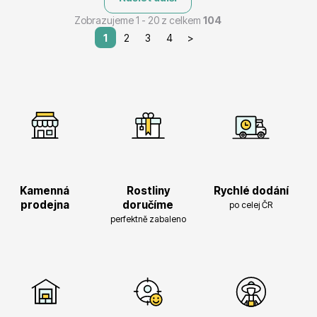
Zobrazujeme 1 - 20 z celkem
104
1
2
3
4
>
Kamenná
Rostliny
Rychlé dodání
prodejna
doručíme
po celej ČR
perfektně zabaleno