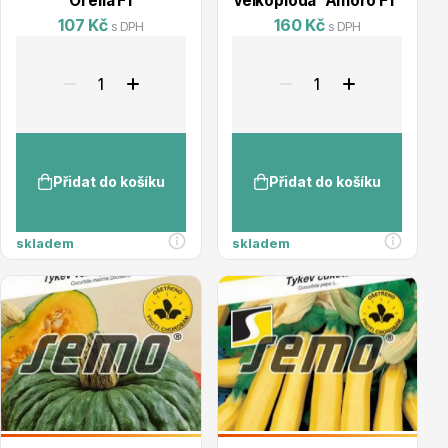
Orelia F1
velkoplodá ´Amoro F1´
107 Kč
160 Kč
s DPH
s DPH
Ovocné stromy
Přidat do košíku
Přidat do košíku
skladem
skladem
Okrasné trávy
Okrasné keře