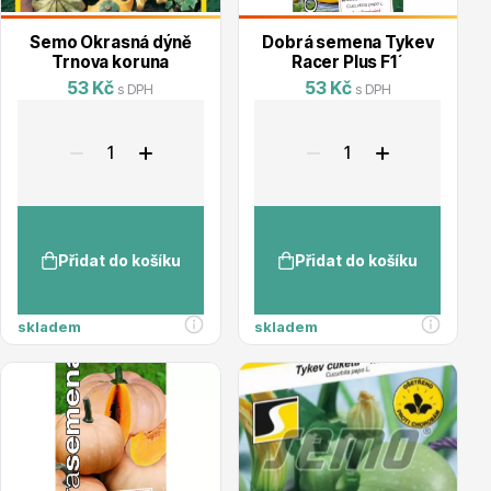
Semo Okrasná dýně
Dobrá semena Tykev
Listnaté stromy
Trnova koruna
Racer Plus F1´
53 Kč
53 Kč
s DPH
s DPH
Bambusy
Přidat do košíku
Přidat do košíku
skladem
skladem
Dekorace