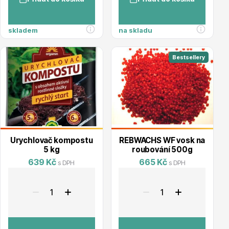
Trvalky
skladem
na skladu
Bestsellery
Bylinky do kuchyně
Urychlovač kompostu
REBWACHS WF vosk na
5 kg
roubování 500g
639 Kč
665 Kč
s DPH
s DPH
Živé ploty