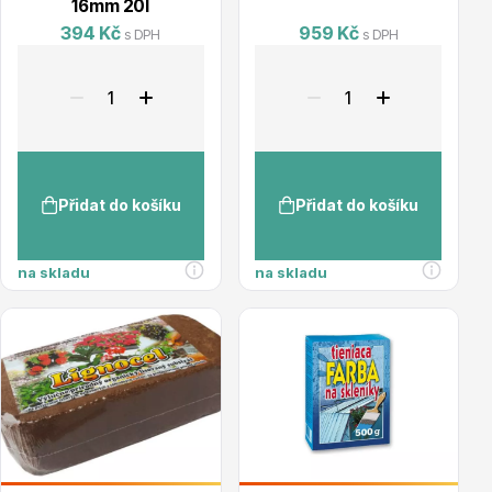
16mm 20l
394 Kč
959 Kč
s DPH
s DPH
Dárkový poukaz
Přidat do košíku
Přidat do košíku
Poradíme Vám?
na skladu
na skladu
+421 944 200 333
Po-Pá 9:00 - 17:00