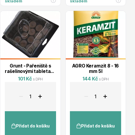
skladem
skladem
Hortenzie
Grunt - Pařeniště s
AGRO Keramzit 8 - 16
Azalky a rododendrony
rašelinovými tabletami
mm 5l
12ks
101 Kč
144 Kč
s DPH
s DPH
Růže KORDES
Přidat do košíku
Přidat do košíku