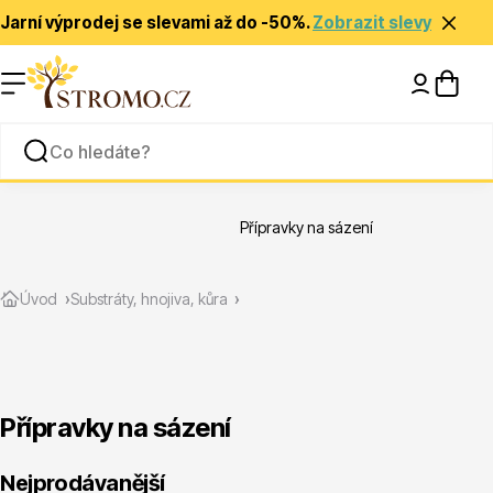
Jarní výprodej se slevami až do -50%.
Zobrazit slevy
Nápady a inspirace
Rady a tipy
Přípravky na sázení
Zlevněné
Úvod
Substráty, hnojiva, kůra
Přípravky na sázení
Jehličnany
Nejprodávanější