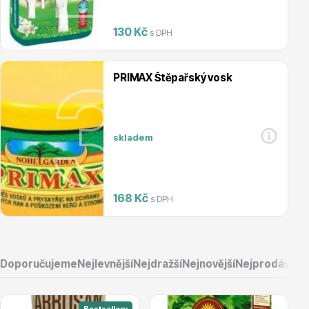
Magnólie
130 Kč
s DPH
PRIMAX Štěpařský vosk
skladem
Semena, sadba
168 Kč
s DPH
Doporučujeme
Nejlevnější
Nejdražší
Nejnovější
Nejprodávaněj
Vodní rostliny