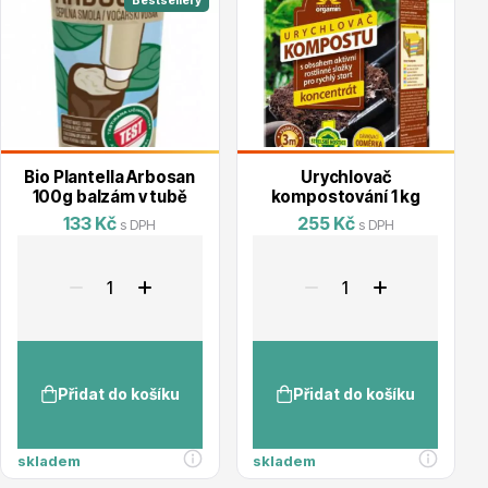
Bestsellery
Květináče
Bio Plantella Arbosan
Urychlovač
100g balzám v tubě
kompostování 1 kg
133 Kč
255 Kč
s DPH
s DPH
Cibuloviny
Přidat do košíku
Přidat do košíku
skladem
skladem