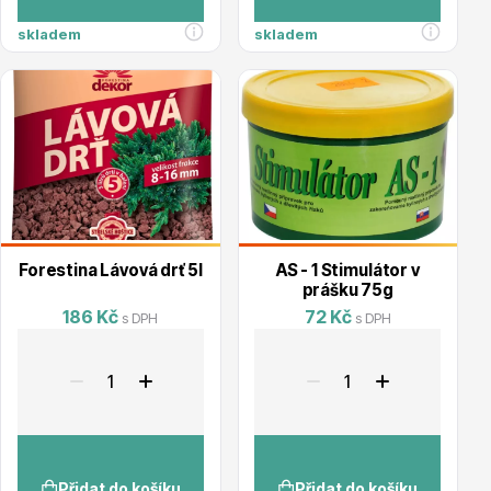
skladem
skladem
Drobná ovoce
Forestina Lávová drť 5l
AS - 1 Stimulátor v
prášku 75g
186 Kč
72 Kč
s DPH
s DPH
Substráty, hnojiva, kůra
Přidat do košíku
Přidat do košíku