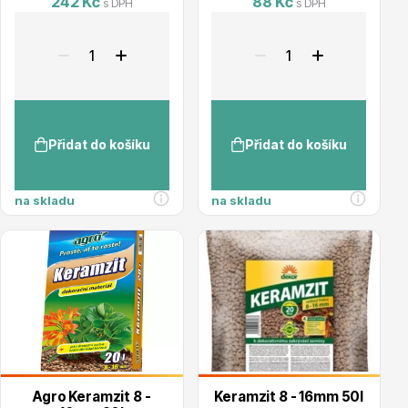
242 Kč
88 Kč
s DPH
s DPH
Listnaté stromy
Přidat do košíku
Přidat do košíku
Bambusy
na skladu
na skladu
Dekorace
Agro Keramzit 8 -
Keramzit 8 - 16mm 50l