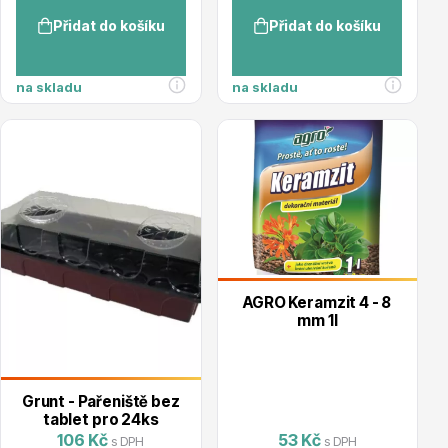
Přidat do košíku
Přidat do košíku
na skladu
na skladu
Ovocné stromy
Okrasné trávy
AGRO Keramzit 4 - 8
mm 1l
Grunt - Pařeniště bez
tablet pro 24ks
Okrasné keře
106 Kč
53 Kč
s DPH
s DPH