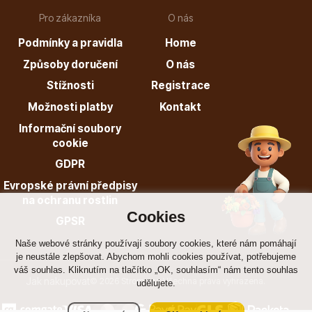
Pro zákazníka
O nás
Podmínky a pravidla
Home
Způsoby doručení
O nás
Stížnosti
Registrace
Možnosti platby
Kontakt
Informační soubory
cookie
GDPR
Evropské právní předpisy
na ochranu rostlin
Cookies
GPSR
Naše webové stránky používají soubory cookies, které nám pomáhají
je neustále zlepšovat. Abychom mohli cookies používat, potřebujeme
váš souhlas. Kliknutím na tlačítko „OK, souhlasím“ nám tento souhlas
Jak nakupovat
© 2026 Stromo.cz Všechna práva vyhrazena.
udělujete.