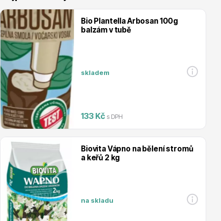
Bio Plantella Arbosan 100g
balzám v tubě
Vřesovištní rostliny
skladem
133 Kč
s DPH
Biovita Vápno na bělení stromů
Vánoční stromky v květináčích a řezané
a keřů 2 kg
na skladu