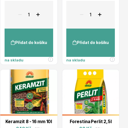
Přidat do košíku
Přidat do košíku
Plazivé rostliny
na skladu
na skladu
Popínavé rostliny
Keramzit 8 - 16 mm 10l
Forestina Perlit 2,5l