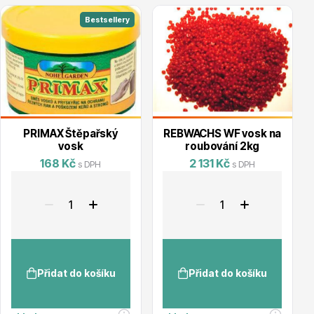
Vzrostlé stromy
Bestsellery
Nářadí, příslušenství
PRIMAX Štěpařský
REBWACHS WF vosk na
vosk
roubování 2kg
168 Kč
2 131 Kč
s DPH
s DPH
Postřiky, přípravky
Přidat do košíku
Přidat do košíku