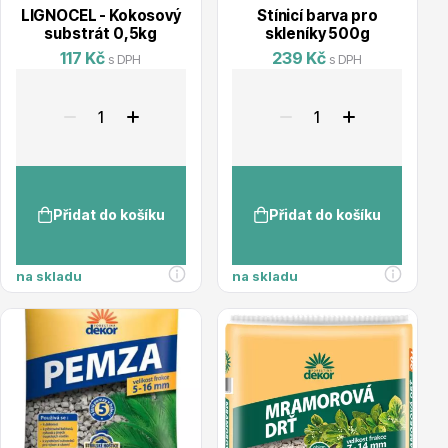
info@stromo.cz
LIGNOCEL - Kokosový
Stínicí barva pro
substrát 0,5kg
skleníky 500g
117 Kč
239 Kč
s DPH
s DPH
Napište nám
Přidat do košíku
Přidat do košíku
na skladu
na skladu