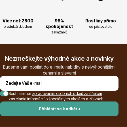
Více než 2800
98%
Rostliny přímo
spokojenost
produktů skladem
od pěstovatele
zákazníků
Nezmeškejte výhodné akce a novinky
Budeme vám posílat do e-mailu nabídky s nejvýhodnějšími
cenami a slevami
Souhlasím se
zpracováním osobních údajů za účelom
zasielania informácií o špeciálnych akciách a zľavách
Přihlásit se k odběru