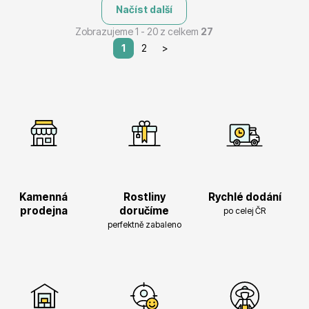
Načíst další
Zobrazujeme 1 - 20 z celkem
27
1
2
>
Kamenná
Rostliny
Rychlé dodání
prodejna
doručíme
po celej ČR
perfektně zabaleno