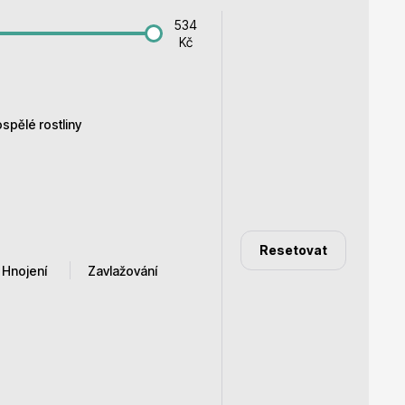
534
Kč
Dárkový poukaz
spělé rostliny
 m
m
Resetovat
Hnojení
Zavlažování
m
 m
é, huminové
Častěji
Mírně
, výživné
méně časté
střední zálivka
pustné