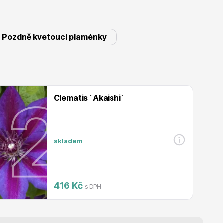
Listnaté stromy
Pozdně kvetoucí plaménky
Clematis ´Akaishi´
Bambusy
skladem
416 Kč
s DPH
Dekorace