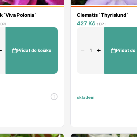
 ´Viva Polonia´
Clematis ´Thyrislund´
427 Kč
 DPH
s DPH
Přidat do košíku
Přidat do
skladem