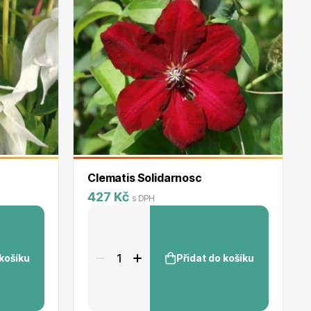
Clematis Solidarnosc
427 Kč
s DPH
 košíku
Přidat do košíku