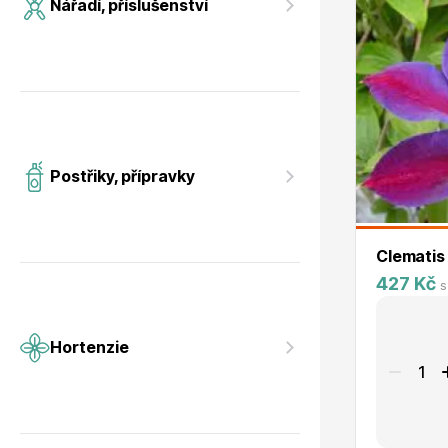
Nářadí, příslušenství
Postřiky, přípravky
Clematis
427 Kč
s
Hortenzie