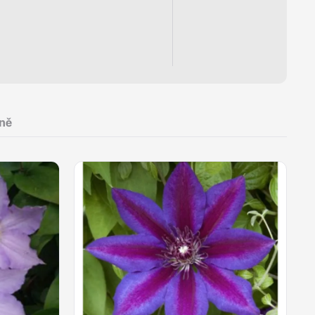
propustný,
ně