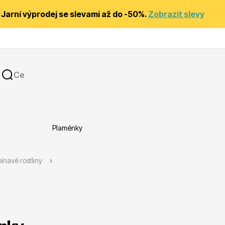
Jarní výprodej se slevami až do -50%.
Zobrazit slevy
Plaménky
y
Substráty, hnojiva, kůra
ínavé rostliny