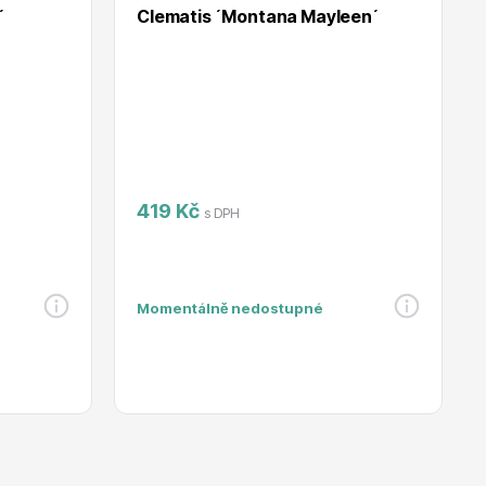
´
Clematis ´Montana Mayleen´
419 Kč
s DPH
Momentálně nedostupné