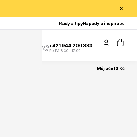
Poradíme Vám?
Rady a tipy
Nápady a inspirace
+421 944 200 333
Po-Pá 8:30 - 17:00
Můj účet
0 Kč
Popínavé rostliny