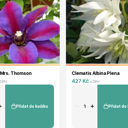
 Mrs. Thomson
Clematis Albina Plena
427 Kč
 DPH
s DPH
Přidat do košíku
Přidat do