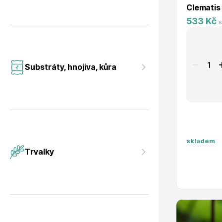
Clematis
533 Kč
s
Substráty, hnojiva, kůra
skladem
Trvalky