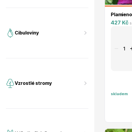
Plamienok
427 Kč
s
Cibuloviny
Vzrostlé stromy
skladem