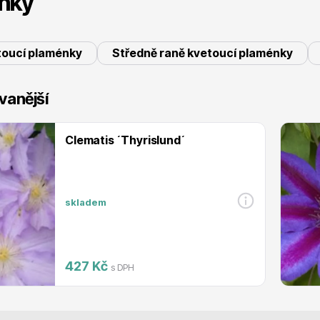
nky
 stromy
Trvalky
toucí plaménky
Středně raně kvetoucí plaménky
vanější
Clematis ´Thyrislund´
říslušenství
Bylinky do kuchyně
skladem
427 Kč
s DPH
 přípravky
Živé ploty