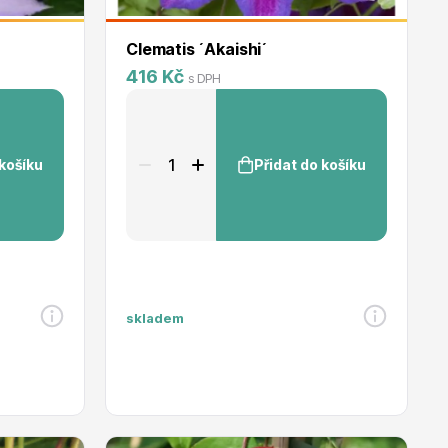
Clematis ´Akaishi´
416 Kč
s DPH
 košíku
Přidat do košíku
skladem