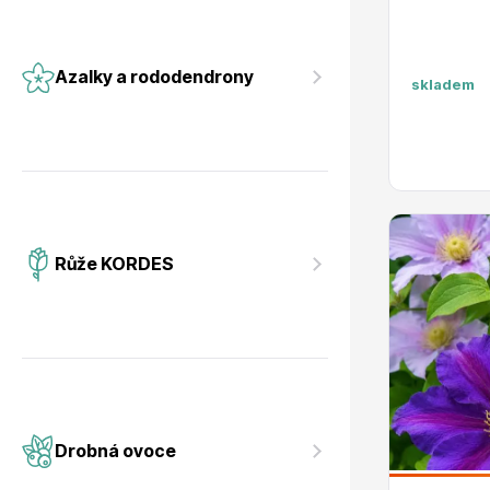
Azalky a rododendrony
skladem
Růže KORDES
Drobná ovoce