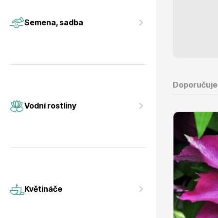
Vodní rostliny
Růže KO
Semena, sadba
Doporučuj
Květináče
Drobná o
Vodní rostliny
Květináče