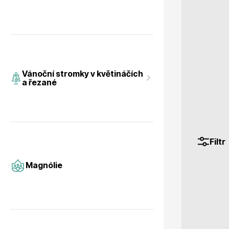
Magnólie
Hortenzi
Vánoční stromky v květináčích
a řezané
Filtr
Semena, sadba
Azalky a
Magnólie