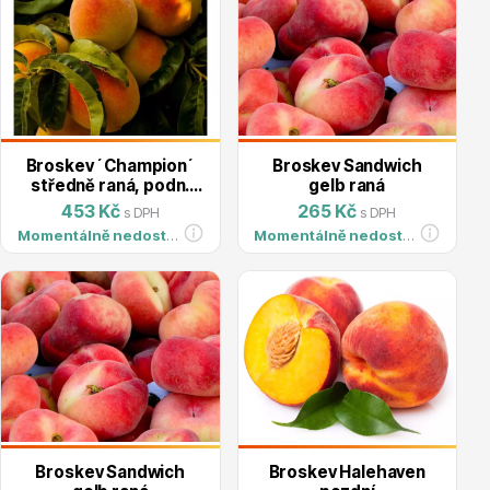
Ovocné stromy
Broskev ´Champion´
Broskev Sandwich
středně raná, podn.
gelb raná
GF677, prostok.
453 Kč
265 Kč
s DPH
s DPH
Momentálně nedostupné
Momentálně nedostupné
Okrasné trávy
Okrasné keře
Broskev Sandwich
Broskev Halehaven