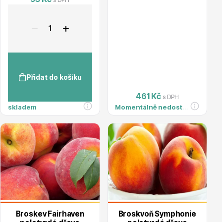
Květináče
Přidat do košíku
461 Kč
s DPH
skladem
Momentálně nedostupné
Cibuloviny
Broskev Fairhaven
Broskvoň Symphonie