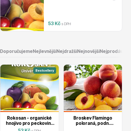
Rubira:
Magnólie
53 Kč
s DPH
GF677:
Doporučujeme
Nejlevnější
Nejdražší
Nejnovější
Nejprodávaněj
mandľa:
Semena, sadba
Bestsellery
MN-VS-1:
rychle rostoucí podnož, která má rychlý nástup do
plodnosti, odolnost vůči nepříznivým vnějším faktorům,
dlouhá a ekonomická životnost stromů. Zakoreňování a
ujímání těchto podnoží je velmi dobré.
Vodní rostliny
Rokosan - organické
Broskev Flamingo
hnojivo pro peckoviny
poloraná, podn.
50g
GF677, prostok.
53 Kč
s DPH