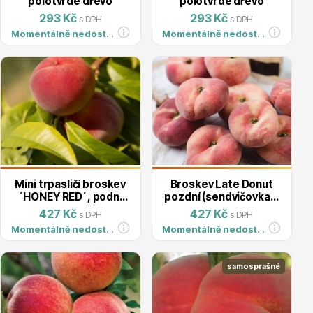
Vzrostlé stromy
polotvrdé dřevo
polotvrdé dřevo
293 Kč
293 Kč
s DPH
s DPH
Momentálně nedostupné
Momentálně nedostupné
Nářadí, příslušenství
Mini trpasličí broskev
Broskev Late Donut
´HONEY RED´, podn.
pozdní (sendvičovka) ,
Semenáč, prostok.
podn. Semenáč,
427 Kč
427 Kč
s DPH
s DPH
prostok.
Momentálně nedostupné
Momentálně nedostupné
Postřiky, přípravky
samosprašné