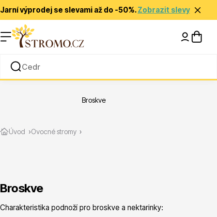
Jarní výprodej se slevami až do -50%.
Zobrazit slevy
Nápady a inspirace
Rady a tipy
Broskve
Zlevněné
Úvod
Ovocné stromy
Broskve
Jehličnany
Charakteristika podnoží pro broskve a nektarinky: