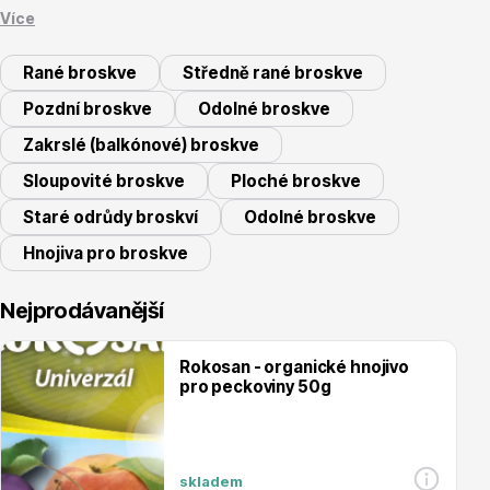
Více
MRS2-5:
Rané broskve
Středně rané broskve
Pozdní broskve
Odolné broskve
Montclar:
Zakrslé (balkónové) broskve
Vřesovištní rostliny
Sloupovité broskve
Ploché broskve
Rakonieviczká:
Staré odrůdy broskví
Odolné broskve
Hnojiva pro broskve
St. Julien:
Nejprodávanější
Vánoční stromky v květináčích a řezané
Rokosan - organické hnojivo
Ishtara:
pro peckoviny 50g
skladem