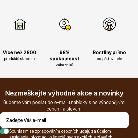
Listnaté stromy
Více než 2800
98%
Rostliny přímo
spokojenost
produktů skladem
od pěstovatele
zákazníků
Bambusy
Nezmeškejte výhodné akce a novinky
Budeme vám posílat do e-mailu nabídky s nejvýhodnějšími
cenami a slevami
Dekorace
Souhlasím se
zpracováním osobních údajů za účelom
zasielania informácií o špeciálnych akciách a zľavách