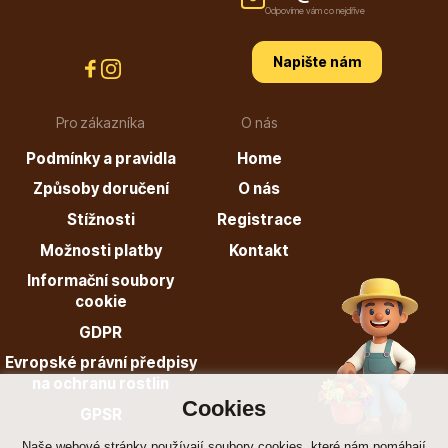
info@stromo.cz
Odpovíme vám co nejdříve
Napište nám
Napište nám
Pro zákazníka
O nás
Podmínky a pravidla
Home
Způsoby doručení
O nás
Stížnosti
Registrace
Možnosti platby
Kontakt
Informační soubory
cookie
GDPR
Evropské právní předpisy
na ochranu rostlin
Cookies
GPSR
Naše webové stránky používají soubory cookies, které nám pomáhají