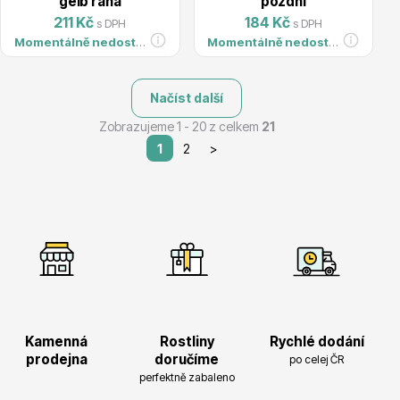
gelb raná
pozdní
211 Kč
184 Kč
s DPH
s DPH
Momentálně nedostupné
Momentálně nedostupné
Načíst další
Zobrazujeme 1 - 20 z celkem
21
Plazivé rostliny
1
2
>
Popínavé rostliny
Kamenná
Rostliny
Rychlé dodání
prodejna
doručíme
po celej ČR
perfektně zabaleno