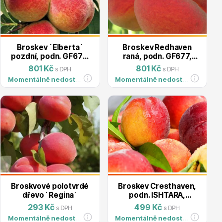
Hortenzie
Broskev ´Elberta´
Broskev Redhaven
pozdní, podn. GF677,
raná, podn. GF677,
kont. 5l
kont. 5l
801 Kč
801 Kč
s DPH
s DPH
Momentálně nedostupné
Momentálně nedostupné
Azalky a rododendrony
Broskvové polotvrdé
Broskev Cresthaven,
dřevo ´Regina´
podn. ISHTARA,
Růže KORDES
prostok.
293 Kč
499 Kč
s DPH
s DPH
Momentálně nedostupné
Momentálně nedostupné