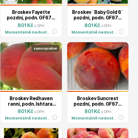
Trvalky
Broskev Fayette
Broskev ´Baby Gold 6´
pozdní, podn. GF677,
pozdní, podn. GF677,
kont. 5l
kont. 5l
801 Kč
801 Kč
s DPH
s DPH
Momentálně nedostupné
Momentálně nedostupné
samosprašné
Bylinky do kuchyně
Broskev Redhaven
Broskev Suncrest
ranní, podn. Ishtara,
pozdní, podn. GF677,
kont. 5l
kont.5l
801 Kč
801 Kč
s DPH
s DPH
Živé ploty
Momentálně nedostupné
Momentálně nedostupné