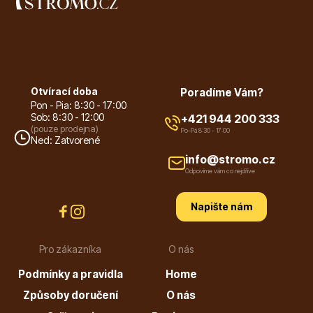
Otvírací doba
Poradíme Vám?
Pon - Pia: 8:30 - 17:00
Sob: 8:30 - 12:00
+421 944 200 333
(pouze prodejna)
Po-Pá 8:30 - 17:00
Ned: Zatvorené
info@stromo.cz
Odpovíme vám co nejdříve
Napište nám
Pro zákazníka
O nás
Podmínky a pravidla
Home
Způsoby doručení
O nás