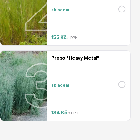
skladem
Magnólie
155 Kč
s DPH
Proso "Heavy Metal"
Semena, sadba
skladem
184 Kč
s DPH
Vodní rostliny