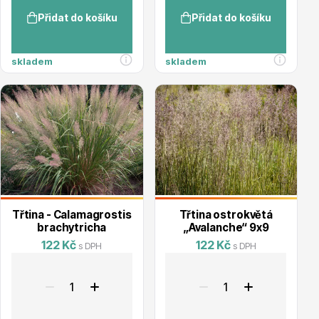
Přidat do košíku
Přidat do košíku
skladem
skladem
Drobná ovoce
Substráty, hnojiva, kůra
Třtina - Calamagrostis
Třtina ostrokvětá
brachytricha
„Avalanche“ 9x9
122 Kč
122 Kč
s DPH
s DPH