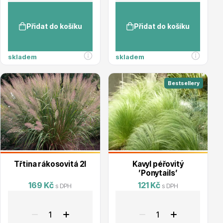
Trvalky
Přidat do košíku
Přidat do košíku
skladem
skladem
Bestsellery
Bylinky do kuchyně
Třtina rákosovitá 2l
Kavyl péřovitý
’Ponytails’
Živé ploty
169 Kč
121 Kč
s DPH
s DPH