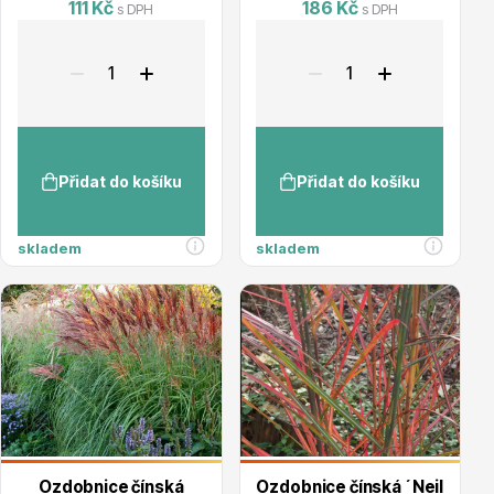
111 Kč
186 Kč
s DPH
s DPH
Dárkový poukaz
Přidat do košíku
Přidat do košíku
Poradíme Vám?
skladem
skladem
+421 944 200 333
Po-Pá 9:00 - 17:00
Ozdobnice čínská
Ozdobnice čínská ´Neil