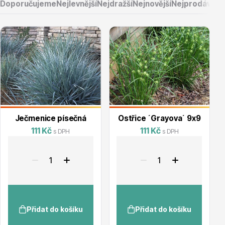
Doporučujeme
Nejlevnější
Nejdražší
Nejnovější
Nejprodávaněj
Květináče
Ječmenice písečná
Ostřice ´Grayova´ 9x9
111 Kč
111 Kč
s DPH
s DPH
Cibuloviny
Přidat do košíku
Přidat do košíku