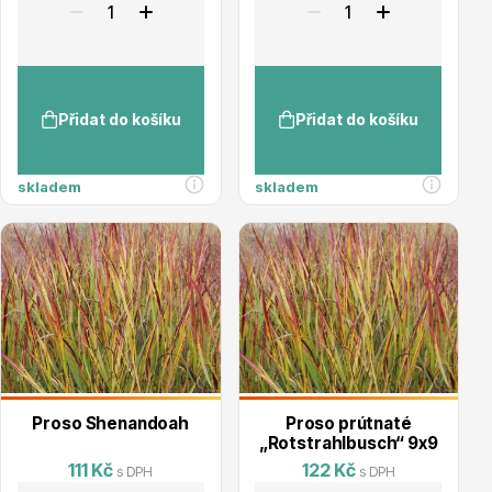
Přidat do košíku
Přidat do košíku
Plazivé rostliny
skladem
skladem
Popínavé rostliny
Proso Shenandoah
Proso prútnaté
„Rotstrahlbusch“ 9x9
111 Kč
122 Kč
s DPH
s DPH