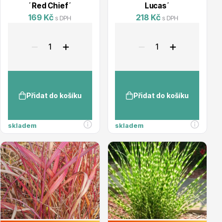
info@stromo.cz
´Red Chief´
Lucas´
169 Kč
218 Kč
s DPH
s DPH
Napište nám
Přidat do košíku
Přidat do košíku
skladem
skladem