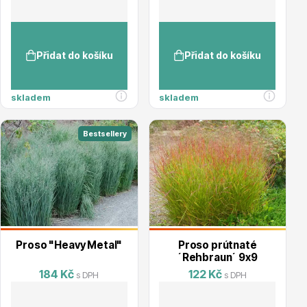
Přidat do košíku
Přidat do košíku
Ovocné stromy
skladem
skladem
Bestsellery
Okrasné trávy
Proso "Heavy Metal"
Proso prútnaté
´Rehbraun´ 9x9
184 Kč
122 Kč
s DPH
s DPH
Okrasné keře