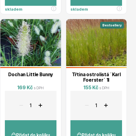
Vzrostlé stromy
skladem
skladem
Bestsellery
Nářadí, příslušenství
Dochan Little Bunny
Třtina ostrolistá ´Karl
Foerster´ 1l
169 Kč
155 Kč
s DPH
s DPH
Postřiky, přípravky
Přidat do košíku
Přidat do košíku