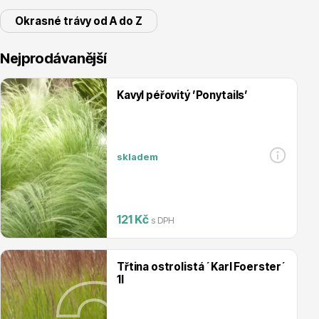
Okrasné trávy od A do Z
Nejprodávanější
Kavyl péřovitý ’Ponytails’
Vřesovištní rostliny
skladem
121 Kč
s DPH
Vánoční stromky v květináčích a řezané
Třtina ostrolistá ´Karl Foerster´
1l