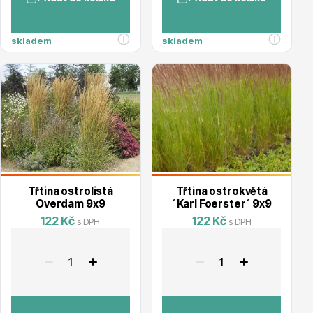
skladem
skladem
Hortenzie
Azalky a rododendrony
Třtina ostrolistá
Třtina ostrokvětá
Overdam 9x9
´Karl Foerster´ 9x9
122 Kč
122 Kč
s DPH
s DPH
Růže KORDES