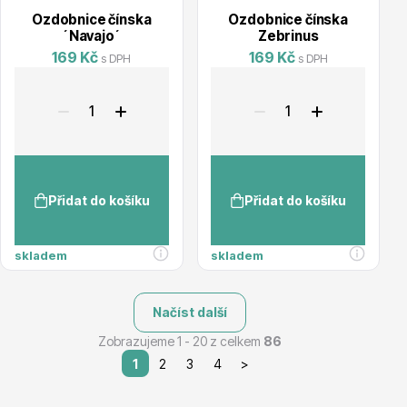
Ozdobnice čínska
Ozdobnice čínska
´Navajo´
Zebrinus
169 Kč
169 Kč
s DPH
s DPH
Přidat do košíku
Přidat do košíku
skladem
skladem
Načíst další
Zobrazujeme 1 - 20 z celkem
86
1
2
3
4
>