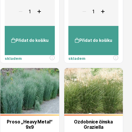
Listnaté stromy
Přidat do košíku
Přidat do košíku
skladem
skladem
Bambusy
Dekorace
Proso „Heavy Metal“
Ozdobnice čínska
9x9
Graziella