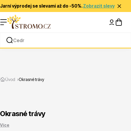
Jarní výprodej se slevami až do -50%.
Zobrazit slevy
Nápady a inspirace
Rady a tipy
Zlevněné
Úvod
Okrasné trávy
Okrasné trávy
Jehličnany
Více