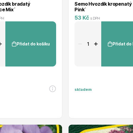
zdík bradatý
Semo Hvozdík kropenatý
ce Mix´
Pink´
53 Kč
DPH
s DPH
Přidat do košíku
Přidat do
skladem