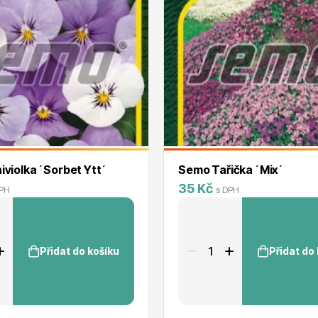
violka ´Sorbet Ytt´
Semo Tařička ´Mix´
35 Kč
DPH
s DPH
Přidat do košíku
Přidat do