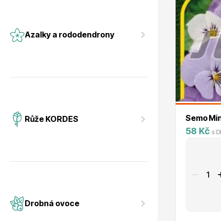
Azalky a rododendrony
Semo Mini
Růže KORDES
58 Kč
s 
Drobná ovoce