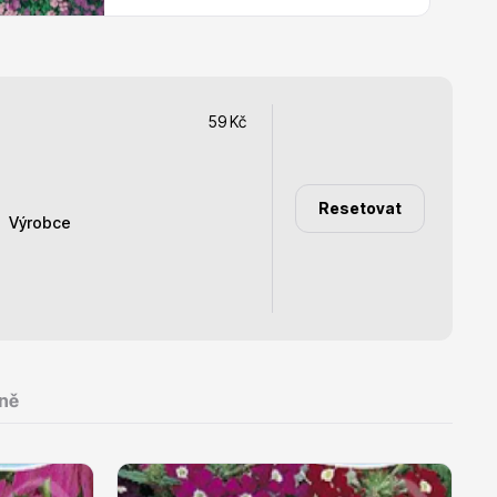
Dárkový poukaz
59
Kč
kvetoucí trvalky
Z)
Resetovat
Výrobce
ia
Dobrá semena
a
Semo
k
Zelseed
ně
na
ule