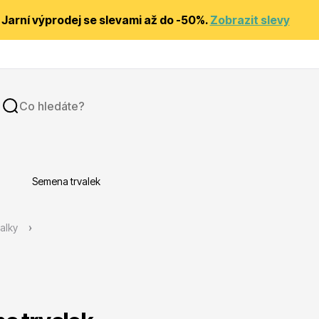
Jarní výprodej se slevami až do -50%.
Zobrazit slevy
Semena trvalek
y
Substráty, hnojiva, kůra
alky