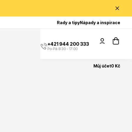
Poradíme Vám?
Rady a tipy
Nápady a inspirace
+421 944 200 333
Po-Pá 8:30 - 17:00
Můj účet
0 Kč
Popínavé rostliny