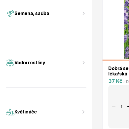
Vodní rostliny
Růže KO
Semena, sadba
Květináče
Drobná o
Vodní rostliny
Dobrá se
lékařská
37 Kč
s 
Květináče