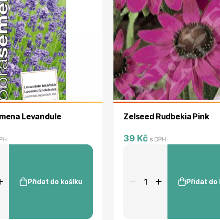
RDES
Okrasné keře
voce
Plazivé rostliny
mena Levandule
Zelseed Rudbekia Pink
39 Kč
DPH
s DPH
Přidat do košíku
Přidat do