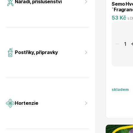
Nářadí, příslušenství
Semo Hvo
´Fragran
53 Kč
s 
Postřiky, přípravky
skladem
Hortenzie