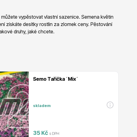
Listnaté stromy
si můžete vypěstovat vlastní sazenice. Semena květin
í získáte desítky rostlin za zlomek ceny. Pěstování
takové druhy, jaké chcete.
Bambusy
Semo Tařička ´Mix´
skladem
 druhy
Dekorace
35 Kč
s DPH