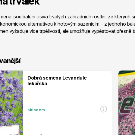
a trvalek
 stromy
Trvalky
mena jsou balení osiva trvalých zahradních rostlin, ze kterých 
 ekonomickou alternativou k hotovým sazenicím – z jednoho balen
men vyžaduje více trpělivosti, ale umožňuje vypěstovat přesně 
vanější
říslušenství
Bylinky do kuchyně
Dobrá semena Levandule
lékařská
lady – z jednoho balení vypěstujete desítky rostlin
ýběr druhů – semena květin trvalek jsou dostupná i pro vzácnější
skladem
pěstování ve správný čas pro dané stanoviště
 přípravky
Živé ploty
 celého procesu pěstování od semínka po kvetoucí rostlinu