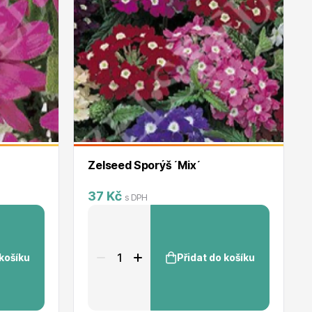
Zelseed Sporýš ´Mix´
37 Kč
s DPH
 košíku
Přidat do košíku