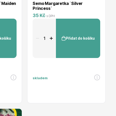
 ´Maiden
Semo Margaretka ´Silver
Princess´
35 Kč
s DPH
 košíku
Přidat do košíku
skladem