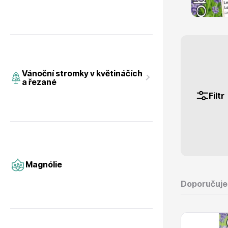
53 Kč
s DPH
Magnólie
Hortenzi
Vánoční stromky v květináčích
skalničky
a řezané
nenáročné tr
Filtr
Semena, sadba
Azalky a
Magnólie
Doporučuj