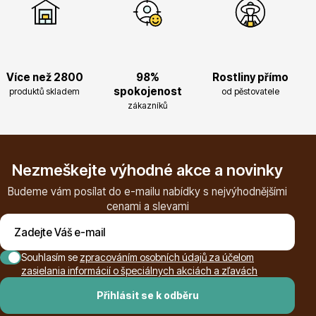
Více než 2800
98%
Rostliny přímo
spokojenost
produktů skladem
od pěstovatele
zákazníků
Nezmeškejte výhodné akce a novinky
Budeme vám posílat do e-mailu nabídky s nejvýhodnějšími
cenami a slevami
Souhlasím se
zpracováním osobních údajů za účelom
zasielania informácií o špeciálnych akciách a zľavách
Přihlásit se k odběru