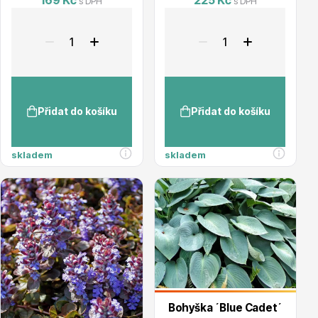
s DPH
s DPH
Ovocné stromy
Přidat do košíku
Přidat do košíku
skladem
skladem
Okrasné trávy
Okrasné keře
Bohyška ´Blue Cadet´