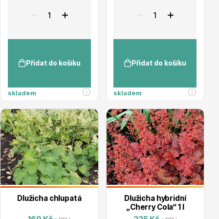
Trvalky
Přidat do košíku
Přidat do košíku
skladem
skladem
Bylinky do kuchyně
Živé ploty
Dlužicha chlupatá
Dlužicha hybridní
„Cherry Cola“ 1 l
169 Kč
225 Kč