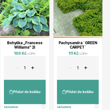
Bohyška „Francess
Pachysandra ´GREEN
Williams“ 2l
CARPET´
169 Kč
111 Kč
s DPH
s DPH
Přidat do košíku
Přidat do košíku
skladem
skladem