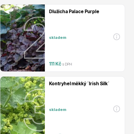
nebo pozadí
mnohé druhy jsou nenáročné na pěstování a dlouhověké
Dlužicha Palace Purple
Magnólie
skladem
Trvalky
Semena, sadba
111 Kč
s DPH
kvetoucími trvalkami
skalničkami
Trvalky druhy
Kontryhel měkký ´Irish Silk´
(od A po Z)
nenáročné
trvalky
mrazuvzdorné trvalky
Trvalky semena
skladem
Vodní rostliny