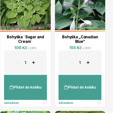
info@stromo.cz
Napište nám
Bohyška ´Sugar and
Bohyška „Canadian
Cream´
Blue“
106 Kč
155 Kč
s DPH
s DPH
Přidat do košíku
Přidat do košíku
skladem
skladem