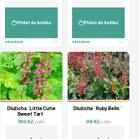
Hortenzie
Přidat do košíku
Přidat do košíku
skladem
skladem
Azalky a rododendrony
Dlužicha ´Little Cutie
Dlužicha ´Ruby Bells´´
Sweet Tart´
186 Kč
99 Kč
s DPH
s DPH
Růže KORDES