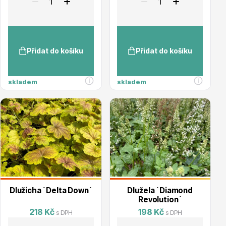
Přidat do košíku
Přidat do košíku
Drobná ovoce
skladem
skladem
Substráty, hnojiva, kůra
Dlužicha ´Delta Down´
Dlužela ´Diamond
Revolution´
218 Kč
198 Kč
s DPH
s DPH