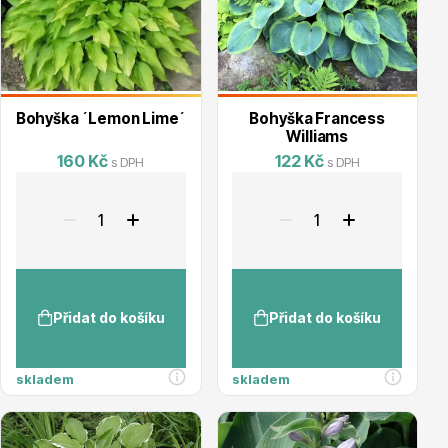
Dárkový poukaz
Bohyška ´Lemon Lime´
Bohyška Francess
Williams
160 Kč
122 Kč
s DPH
s DPH
Poradíme Vám?
+421 944 200 333
Po-Pá 9:00 - 17:00
Přidat do košíku
Přidat do košíku
skladem
skladem