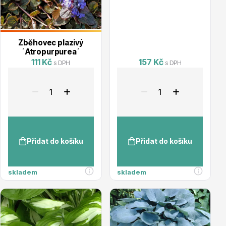
Zběhovec plazivý
´Atropurpurea´
111 Kč
157 Kč
s DPH
s DPH
Plazivé rostliny
Přidat do košíku
Přidat do košíku
Popínavé rostliny
skladem
skladem