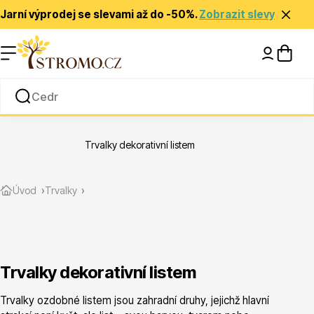
Jarní výprodej se slevami až do -50%.
Zobrazit slevy
Nápady a inspirace
Rady a tipy
Trvalky dekorativní listem
Zlevněné
Úvod
Trvalky
Trvalky dekorativní listem
Jehličnany
Trvalky ozdobné listem jsou zahradní druhy, jejichž hlavní