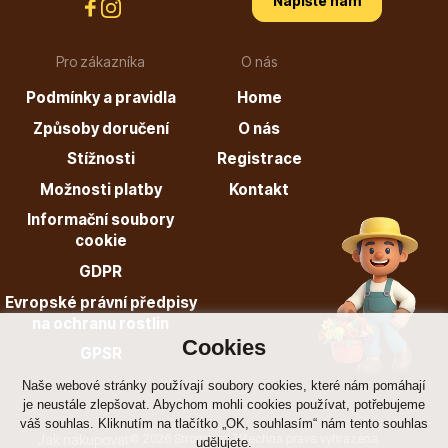
Napište nám
Pro zákazníka
O nás
Podmínky a pravidla
Home
Způsoby doručení
O nás
Stížnosti
Registrace
Možnosti platby
Kontakt
Informační soubory
cookie
GDPR
Evropské právní předpisy
na ochranu rostlin
Cookies
GPSR
Naše webové stránky používají soubory cookies, které nám pomáhají
je neustále zlepšovat. Abychom mohli cookies používat, potřebujeme
váš souhlas. Kliknutím na tlačítko „OK, souhlasím“ nám tento souhlas
Jak nakupovat
© 2026 Stromo.cz Všechna práva vyhrazena.
udělujete.