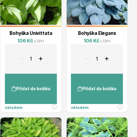
Listnaté stromy
Bohyška Univittata
Bohyška Elegans
106 Kč
106 Kč
s DPH
s DPH
Bambusy
Přidat do košíku
Přidat do košíku
skladem
skladem
Dekorace