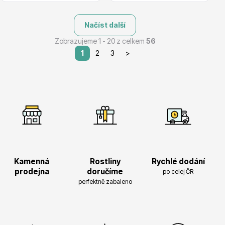
Načíst další
Zobrazujeme 1 - 20 z celkem
56
1
2
3
>
Kamenná
Rostliny
Rychlé dodání
prodejna
doručíme
po celej ČR
perfektně zabaleno