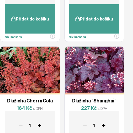
Vzrostlé stromy
Přidat do košíku
Přidat do košíku
skladem
skladem
Nářadí, příslušenství
Dlužicha Cherry Cola
Dlužicha ´Shanghai´
Postřiky, přípravky
164 Kč
227 Kč
s DPH
s DPH