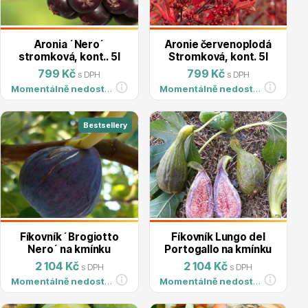
Aronia ´Nero´
Aronie červenoplodá
stromková, kont.. 5l
Stromková, kont. 5l
Ovocné stromy
799 Kč
799 Kč
s DPH
s DPH
Momentálně nedostupné
Momentálně nedostupné
Bestsellery
Okrasné trávy
Fíkovník ´Brogiotto
Fíkovník Lungo del
Nero´ na kmínku
Portogallo na kmínku
2 104 Kč
2 104 Kč
s DPH
s DPH
Momentálně nedostupné
Momentálně nedostupné
Okrasné keře