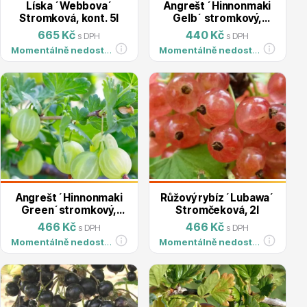
Líska ´Webbova´
Angrešt ´Hinnonmaki
Stromková, kont. 5l
Gelb´ stromkový,
kont. 2l
Listnaté stromy
665 Kč
440 Kč
s DPH
s DPH
Momentálně nedostupné
Momentálně nedostupné
Bambusy
Angrešt ´Hinnonmaki
Růžový rybíz ´Lubawa´
Green´stromkový,
Stromčeková, 2l
kont. 2l
466 Kč
466 Kč
s DPH
s DPH
Momentálně nedostupné
Momentálně nedostupné
Dekorace