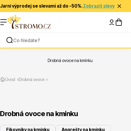
Jarní výprodej se slevami až do -50%.
Zobrazit slevy
Nápady a inspirace
Rady a tipy
Drobná ovoce na kmínku
Zlevněné
Úvod
Drobná ovoce
Drobná ovoce na kmínku
Jehličnany
Fíkovníky na kmínku
Angrešty na kmínku