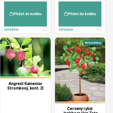
Vzrostlé stromy
Přidat do košíku
Přidat do košíku
skladem
skladem
Nářadí, příslušenství
Bestsellery
Angrešt Kameniar
Postřiky, přípravky
Stromkový, kont. 2l
Červený rybíz