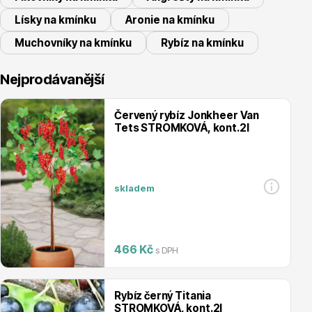
Lísky na kmínku
Aronie na kmínku
Muchovníky na kmínku
Rybíz na kmínku
Nejprodávanější
Vřesovištní rostliny
Červený rybíz Jonkheer Van
Tets STROMKOVÁ, kont.2l
skladem
Vánoční stromky v květináčích a řezané
466 Kč
s DPH
Rybíz černý Titania
STROMKOVÁ, kont.2l