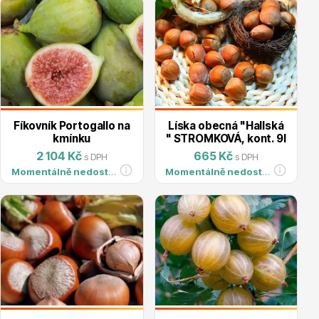
Plazivé rostliny
Fíkovník Portogallo na
Líska obecná "Hallská
kmínku
" STROMKOVÁ, kont. 9l
2 104 Kč
665 Kč
s DPH
s DPH
Momentálně nedostupné
Momentálně nedostupné
Popínavé rostliny