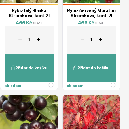
Trvalky
Rybíz bílý Blanka
Rybíz červený Maraton
Stromková, kont.2l
Stromková, kont. 2l
466 Kč
466 Kč
s DPH
s DPH
Bylinky do kuchyně
Přidat do košíku
Přidat do košíku
skladem
skladem
Živé ploty