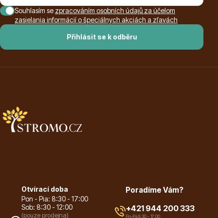
Souhlasím se
zpracováním osobních údajů za účelom
zasielania informácií o špeciálnych akciách a zľavách
Přihlásit se k odběru
Otvírací doba
Poradíme Vám?
Pon - Pia: 8:30 - 17:00
Sob: 8:30 - 12:00
+421 944 200 333
(pouze prodejna)
Po-Pá 8:30 - 17:00