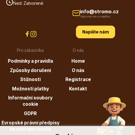
Ned: Zatvorené
info@stromo.cz
Odpovíme vám co nejdříve
Napište nám
Pro zákazníka
O nás
Podmínky a pravidla
Home
Způsoby doručení
O nás
Stížnosti
Registrace
Možnosti platby
Kontakt
Informační soubory
cookie
GDPR
Evropské právní předpisy
na ochranu rostlin