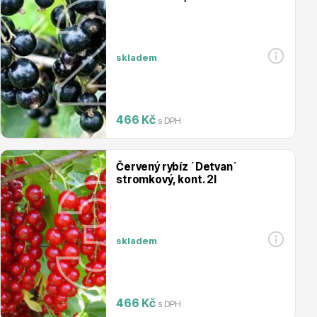
Magnólie
skladem
466 Kč
s DPH
Semena, sadba
Červený rybíz ´Detvan´
stromkový, kont. 2l
skladem
Vodní rostliny
466 Kč
s DPH