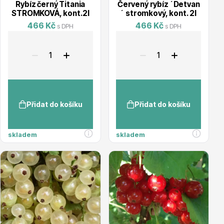
Rybíz černý Titania
Červený rybíz ´Detvan
STROMKOVÁ, kont.2l
´ stromkový, kont. 2l
466 Kč
466 Kč
s DPH
s DPH
Drobná ovoce
Přidat do košíku
Přidat do košíku
skladem
skladem
Substráty, hnojiva, kůra