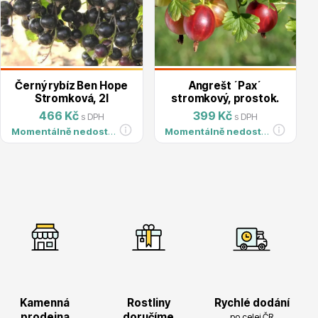
Dárkový poukaz
Černý rybíz Ben Hope
Angrešt ´Pax´
Stromková, 2l
stromkový, prostok.
466 Kč
399 Kč
s DPH
s DPH
Momentálně nedostupné
Momentálně nedostupné
Poradíme Vám?
+421 944 200 333
Po-Pá 9:00 - 17:00
Kamenná
Rostliny
Rychlé dodání
prodejna
doručíme
po celej ČR