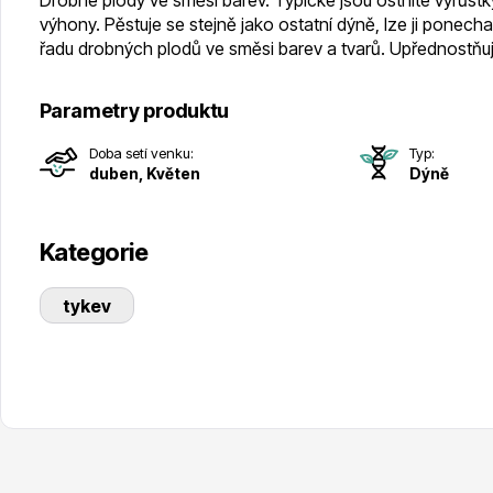
Drobné plody ve směsi barev. Typické jsou ostnité výrůst
výhony. Pěstuje se stejně jako ostatní dýně, lze ji ponecha
řadu drobných plodů ve směsi barev a tvarů. Upřednostňuje 
Parametry produktu
Doba setí venku:
Typ:
duben, Květen
Dýně
Kategorie
tykev