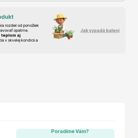
odukt
a rozdiel od ponožiek
ravovať opatrne.
Jak vypadá balení
 teplom aj
 v skvelej kondícii a
Poradíme Vám?