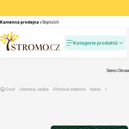
Kamenná prodejna
v Bojnicích
Kategorie produktů
Semo Okras
Zlevněné
Cibulovin
Úvod
Semena, sadba
Plodová zelenina
tykev