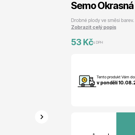
Semo Okrasná 
 stromy
Trvalky
Drobné plody ve směsi barev.
Zobrazit celý popis
53 Kč
s DPH
říslušenství
Bylinky do kuchyně
Tento produkt Vám dor
v pondělí 10.08
 přípravky
Živé ploty