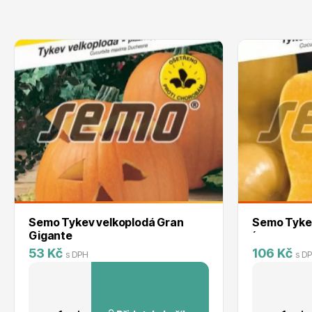
Semo Tykev velkoplodá Gran
Semo Tykev
Gigante
´
53 Kč
106 Kč
s DPH
s D