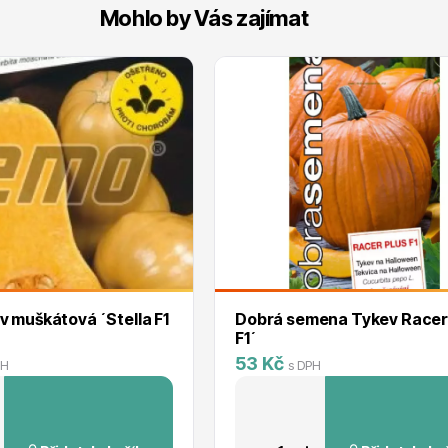
Mohlo by Vás zajímat
 muškátová ´Stella F1
Dobrá semena Tykev Racer
F1´
53 Kč
PH
s DPH