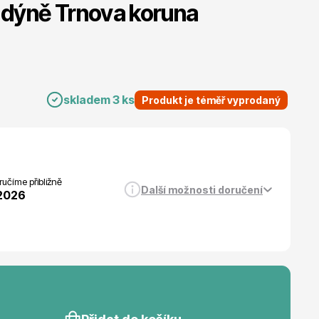
dýně Trnova koruna
Listnaté stromy
skladem 3 ks
Produkt je téměř vyprodaný
Bambusy
učíme přibližně
Další možnosti doručení
.2026
Dekorace