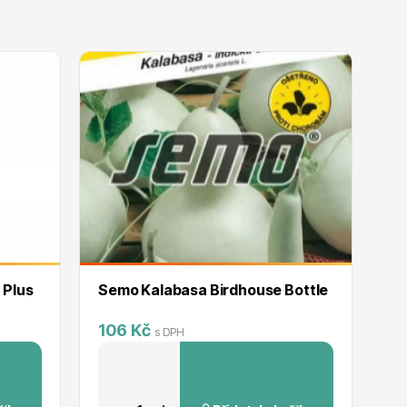
 Plus
Semo Kalabasa Birdhouse Bottle
Se
´
106 Kč
1
s DPH