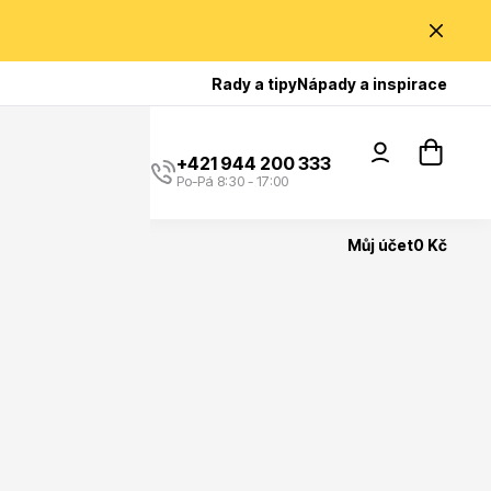
Poradíme Vám?
Rady a tipy
Nápady a inspirace
+421 944 200 333
Po-Pá 8:30 - 17:00
Můj účet
0 Kč
Popínavé rostliny