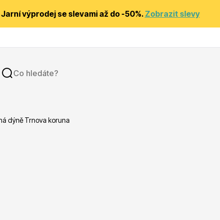
Jarní výprodej se slevami až do -50%.
Zobrazit slevy
ná dýně Trnova koruna
y
Substráty, hnojiva, kůra