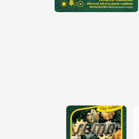
Magnólie
Hortenzi
Semena, sadba
Azalky a