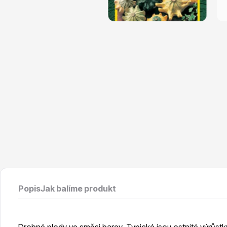
Vodní rostliny
Růže KO
Květináče
Drobná o
Popis
Jak balíme produkt