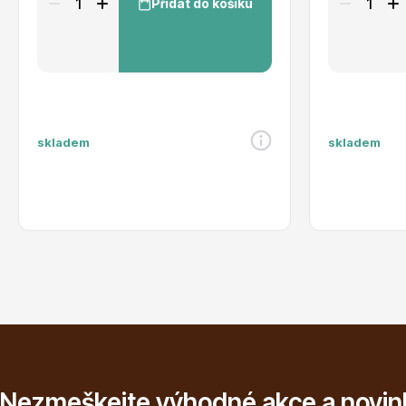
Přidat do košíku
skladem
skladem
Nezmeškejte výhodné akce a novin