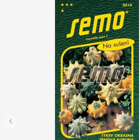
Jehličnany
Vzrostlé
Vřesovištní rostliny
Nářadí, p
Vánoční stromky v květináčích a
Postřiky,
řezané