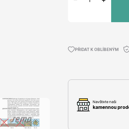
e
Ovocné stromy
PŘIDAT K OBLÍBENÝM
 rododendrony
Okrasné trávy
Navštivte naši
kamennou prodej