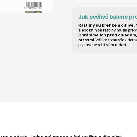
RDES
Okrasné keře
Jak pečlivě balíme pr
Rastliny sú krehké a citlivé.
N
alebo kníh sa rastliny musia prep
Chránime ich pred chladom,
otrasmi.
Vďaka tomu však dorazia
pripravené robiť vám radosť.
voce
Plazivé rostliny