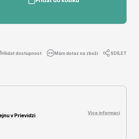
Přidat do košíku
Dárkový poukaz
Hlídat dostupnost
Mám dotaz na zboží
SDÍLET
Více informací
nu v Prievidzi