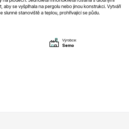
ky na plodech. Jednoletá mnohokvětá rostlina s dlouhými
t, aby se vyšplhala na pergolu nebo jinou konstrukci. Vytváří
slunné stanoviště a teplou, prohřívající se půdu.
Výrobce:
Semo