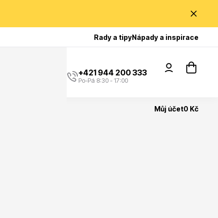
Poradíme Vám?
Rady a tipy
Nápady a inspirace
+421 944 200 333
Po-Pá 8:30 - 17:00
Můj účet
0 Kč
Popínavé rostliny