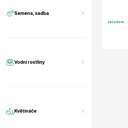
Vodní rostliny
Růže KO
Semena, sadba
skladem
Květináče
Drobná o
Vodní rostliny
Květináče