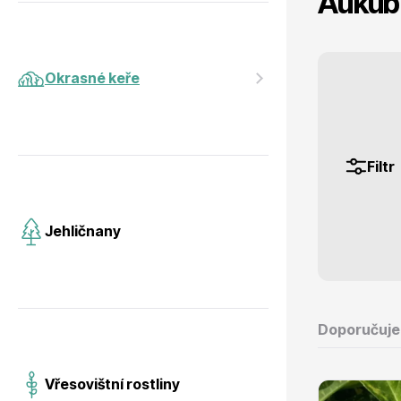
Aukub
Jehličnany
Vzrostlé
Okrasné keře
Filtr
Vřesovištní rostliny
Nářadí, p
Jehličnany
Doporučuj
Vánoční stromky v květináčích a
Postřiky,
řezané
Vřesovištní rostliny