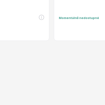
RDES
Okrasné keře
Momentálně nedostupné
voce
Plazivé rostliny