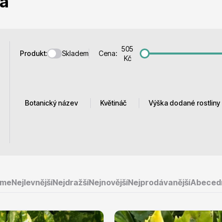
a
 stromy
Trvalky
505
Skladem
Produkt:
Cena:
Kč
říslušenství
Bylinky do kuchyně
Botanický název
Květináč
Výška dodané rostliny
Aucuba Jap. Sulphurea
2,5 L
15 - 20 cm
Marginata
5 L
30 - 35 cm
Aucuba japonica
9 L
30 - 40 cm
eme
Nejlevnější
Nejdražší
Nejnovější
Nejprodávanější
Abeced
´Crotonifolia´
 přípravky
Živé ploty
Aucuba japonica
Variegata