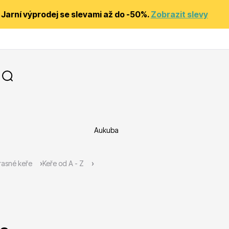
Jarní výprodej se slevami až do -50%.
Zobrazit slevy
Aukuba
y
Substráty, hnojiva, kůra
asné keře
Keře od A - Z