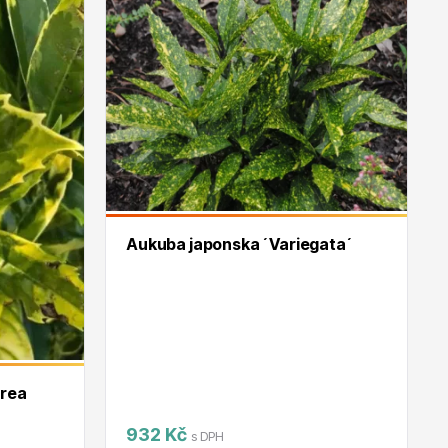
Dárkový poukaz
Aukuba japonska ´Variegata´
urea
932 Kč
s DPH