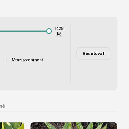
Listnaté stromy
1429
Kč
Resetovat
Bambusy
Mrazuvzdornost
-20°C
-25°C
ně
Dekorace