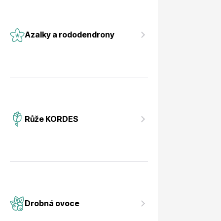
Azalky a rododendrony
Růže KORDES
Drobná ovoce