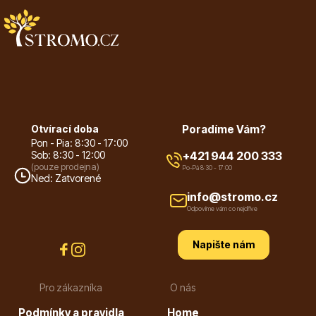
Drobná ovoce
Otvírací doba
Poradíme Vám?
Pon - Pia: 8:30 - 17:00
Sob: 8:30 - 12:00
+421 944 200 333
(pouze prodejna)
Po-Pá 8:30 - 17:00
Ned: Zatvorené
info@stromo.cz
Odpovíme vám co nejdříve
Substráty, hnojiva, kůra
Napište nám
Pro zákazníka
O nás
Podmínky a pravidla
Home