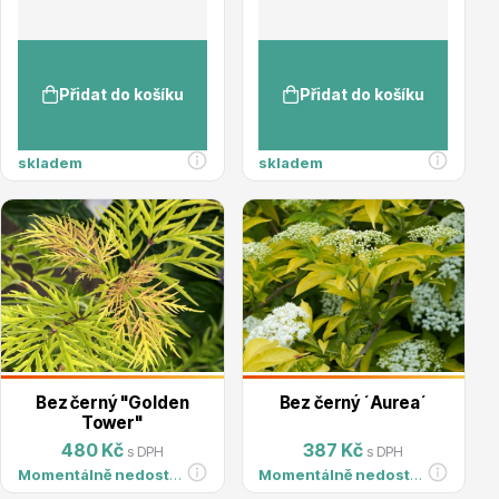
Přidat do košíku
Přidat do košíku
Květináče
skladem
skladem
Cibuloviny
Bez černý "Golden
Bez černý ´Aurea´
Tower"
480 Kč
387 Kč
s DPH
s DPH
Momentálně nedostupné
Momentálně nedostupné