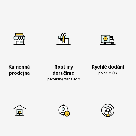
Vzrostlé stromy
Nářadí, příslušenství
Kamenná
Rostliny
Rychlé dodání
prodejna
doručíme
po celej ČR
perfektně zabaleno
Postřiky, přípravky