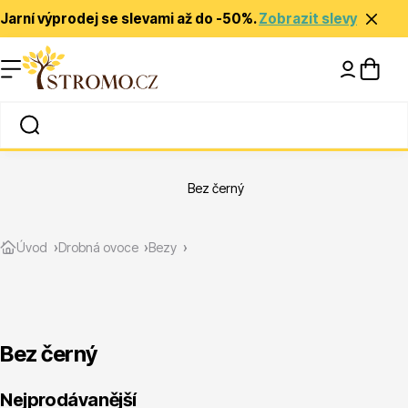
Jarní výprodej se slevami až do -50%.
Zobrazit slevy
Nápady a inspirace
Rady a tipy
Bez černý
Zlevněné
Úvod
Drobná ovoce
Bezy
Bez černý
Jehličnany
Nejprodávanější