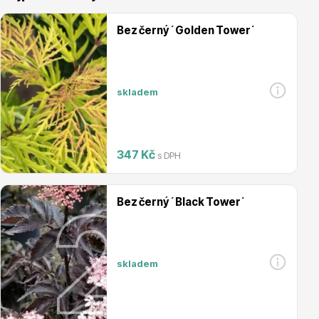
Bez černý ´Golden Tower´
skladem
Vřesovištní rostliny
347 Kč
s DPH
Bez černý ´Black Tower´
Vánoční stromky v květináčích a řezané
skladem