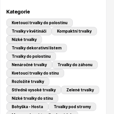
Trvalky
Kategorie
Kvetoucí trvalky do polostínu
Trvalky v květináči
Kompaktní trvalky
Nízké trvalky
Trvalky dekorativní listem
Bylinky do kuchyně
Trvalky do polostínu
Nenáročné trvalky
Trvalky do záhonu
Kvetoucí trvalky do stínu
Rozložité trvalky
Středně vysoké trvalky
Zelené trvalky
Živé ploty
Nízké trvalky do stínu
Bohyška - Hosta
Trvalky pod stromy