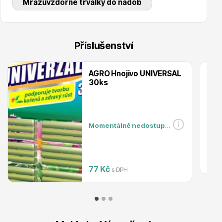
Mrazuvzdorné trvalky do nádob
Ovocné stromy
Příslušenství
AGRO Hnojivo UNIVERSAL
30ks
Momentálně nedostupné
Okrasné trávy
77 Kč
s DPH
Okrasné keře