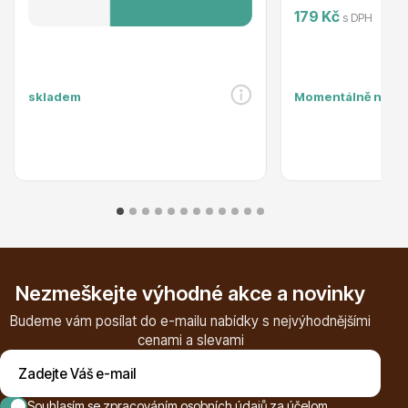
179 Kč
s DPH
Listnaté stromy
skladem
Momentálně nedo
Bambusy
Nezmeškejte výhodné akce a novinky
Budeme vám posílat do e-mailu nabídky s nejvýhodnějšími
cenami a slevami
Dekorace
Souhlasím se
zpracováním osobních údajů za účelom