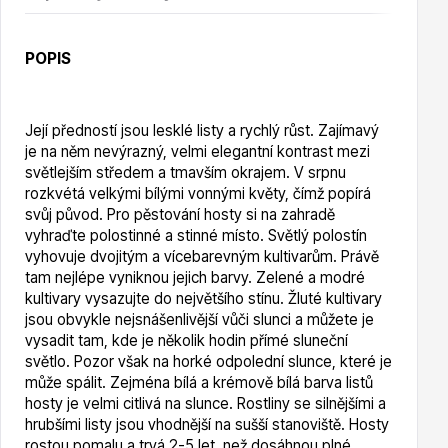
Vzrostlé stromy
POPIS
Její předností jsou lesklé listy a rychlý růst. Zajímavý
je na něm nevýrazný, velmi elegantní kontrast mezi
Nářadí, příslušenství
světlejším středem a tmavším okrajem. V srpnu
rozkvétá velkými bílými vonnými květy, čímž popírá
svůj původ. Pro pěstování hosty si na zahradě
vyhraďte polostinné a stinné místo. Světlý polostín
vyhovuje dvojitým a vícebarevným kultivarům. Právě
tam nejlépe vyniknou jejich barvy. Zelené a modré
kultivary vysazujte do největšího stínu. Žluté kultivary
jsou obvykle nejsnášenlivější vůči slunci a můžete je
vysadit tam, kde je několik hodin přímé sluneční
Postřiky, přípravky
světlo. Pozor však na horké odpolední slunce, které je
může spálit. Zejména bílá a krémově bílá barva listů
hosty je velmi citlivá na slunce. Rostliny se silnějšími a
hrubšími listy jsou vhodnější na sušší stanoviště. Hosty
rostou pomalu a trvá 2-5 let, než dosáhnou plné