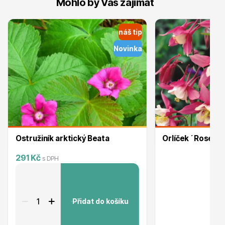
Mohlo by Vás zajímat
náš tip
Novinka
Plazivé rostliny
Ostružiník arktický Beata
Orlíček ´Rose W
291 Kč
s DPH
Popínavé rostliny
Přidat do košíku