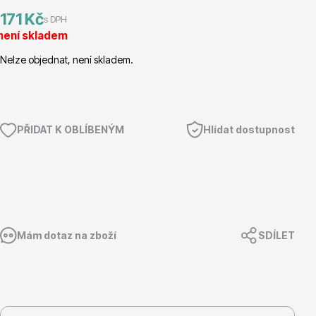
171 Kč
s DPH
Magnólie
není skladem
Nelze objednat, není skladem.
PŘIDAT K OBLÍBENÝM
Hlídat dostupnost
Semena, sadba
Mám dotaz na zboží
SDÍLET
Vodní rostliny