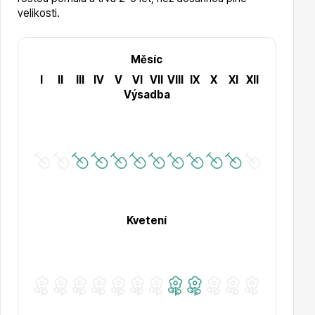
velikosti.
Hortenzie
Měsíc
I
II
III
IV
V
VI
VII
VIII
IX
X
XI
XII
Výsadba
Azalky a rododendrony
Kvetení
Růže KORDES