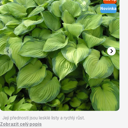
Novinka
Vřesovištní rostliny
Vánoční stromky v květináčích a řezané
Její předností jsou lesklé listy a rychlý růst.
Zobrazit celý popis