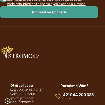
zasielania informácií o špeciálnych akciách a zľavách
Přihlásit se k odběru
Dárkový poukaz
Poradíme Vám?
+421 944 200 333
Po-Pá 9:00 - 17:00
Otvírací doba
Poradíme Vám?
Pon - Pia: 8:30 - 17:00
Sob: 8:30 - 12:00
+421 944 200 333
(pouze prodejna)
Po-Pá 8:30 - 17:00
Ned: Zatvorené