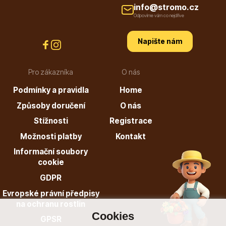
info@stromo.cz
info@stromo.cz
Odpovíme vám co nejdříve
Napište nám
Napište nám
Pro zákazníka
O nás
Podmínky a pravidla
Home
Způsoby doručení
O nás
Stížnosti
Registrace
Možnosti platby
Kontakt
Informační soubory
cookie
GDPR
Evropské právní předpisy
na ochranu rostlin
Cookies
GPSR