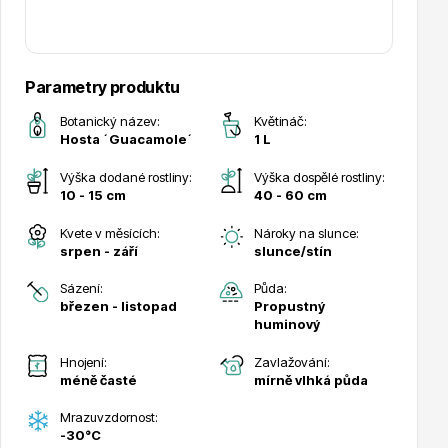
Parametry produktu
Botanický název:
Květináč:
Drobná ovoce
Hosta ´Guacamole´
1 L
Výška dodané rostliny:
Výška dospělé rostliny:
10 - 15 cm
40 - 60 cm
Kvete v měsících:
Nároky na slunce:
srpen - září
slunce/stín
Sázení:
Půda:
Substráty, hnojiva, kůra
březen - listopad
Propustný
huminový
Hnojení:
Zavlažování:
méně časté
mírně vlhká půda
Mrazuvzdornost:
-30°C