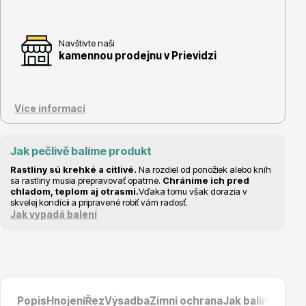
Navštivte naši
kamennou prodejnu v Prievidzi
Květináče
Více informací
Jak pečlivě balíme produkt
Rastliny sú krehké a citlivé.
Na rozdiel od ponožiek alebo kníh
sa rastliny musia prepravovať opatrne.
Chránime ich pred
Cibuloviny
chladom, teplom aj otrasmi.
Vďaka tomu však dorazia v
skvelej kondícii a pripravené robiť vám radosť.
Jak vypadá balení
Popis
Hnojení
Řez
Výsadba
Zimní ochrana
Jak balíme prod