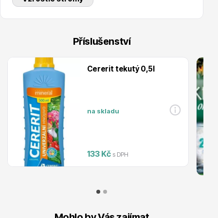
Příslušenství
Drobná ovoce
Cererit tekutý 0,5l
na skladu
Substráty, hnojiva, kůra
133 Kč
s DPH
Mohlo by Vás zajímat