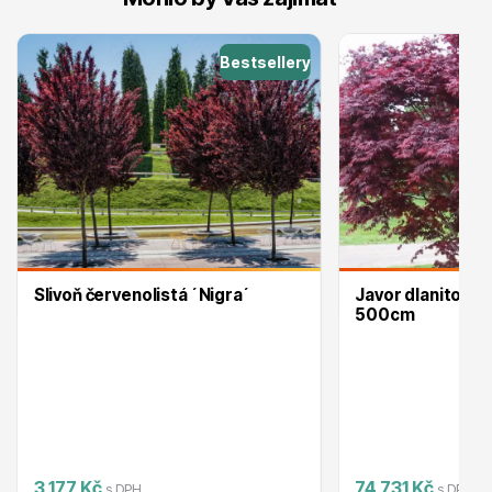
Trvalky
Bestsellery
Bylinky do kuchyně
Slivoň červenolistá ´Nigra´
Javor dlanitolis
500cm
Živé ploty
3 177 Kč
74 731 Kč
s DPH
s DPH