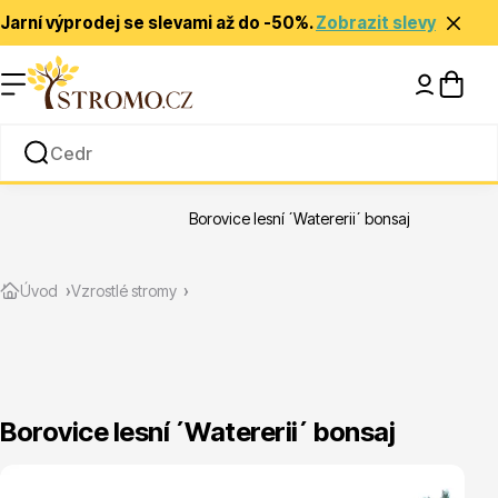
Jarní výprodej se slevami až do -50%.
Zobrazit slevy
Nápady a inspirace
Rady a tipy
Borovice lesní ´Watererii´ bonsaj
Zlevněné
Úvod
Vzrostlé stromy
Borovice lesní ´Watererii´ bonsaj
Jehličnany