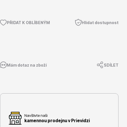
Magnólie
PŘIDAT K OBLÍBENÝM
Hlídat dostupnost
Semena, sadba
Mám dotaz na zboží
SDÍLET
Vodní rostliny
Navštivte naši
kamennou prodejnu v Prievidzi