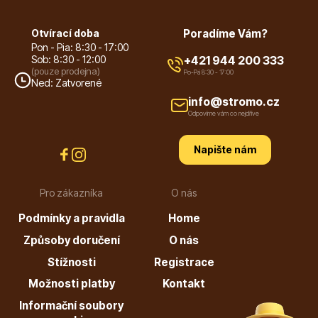
Otvírací doba
Poradíme Vám?
Listnaté stromy
Pon - Pia: 8:30 - 17:00
Sob: 8:30 - 12:00
+421 944 200 333
(pouze prodejna)
Po-Pá 8:30 - 17:00
Ned: Zatvorené
info@stromo.cz
Odpovíme vám co nejdříve
Napište nám
Bambusy
Pro zákazníka
O nás
Podmínky a pravidla
Home
Způsoby doručení
O nás
Stížnosti
Registrace
Dekorace
Možnosti platby
Kontakt
Informační soubory