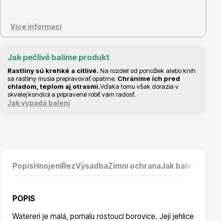
Více informací
Květináče
Jak pečlivě balíme produkt
Rastliny sú krehké a citlivé.
Na rozdiel od ponožiek alebo kníh
sa rastliny musia prepravovať opatrne.
Chránime ich pred
chladom, teplom aj otrasmi.
Vďaka tomu však dorazia v
skvelej kondícii a pripravené robiť vám radosť.
Jak vypadá balení
Cibuloviny
Popis
Hnojení
Řez
Výsadba
Zimní ochrana
Jak balíme prod
POPIS
Watereri je malá, pomalu rostoucí borovice. Její jehlice