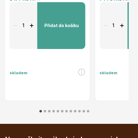
Přidat do košíku
P
Ovocné stromy
skladem
skladem
Okrasné trávy
Okrasné keře