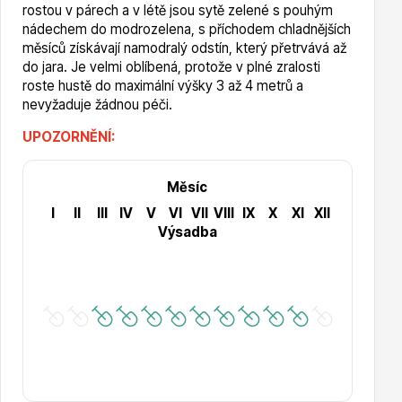
Vzrostlé stromy
rostou v párech a v létě jsou sytě zelené s pouhým
nádechem do modrozelena, s příchodem chladnějších
měsíců získávají namodralý odstín, který přetrvává až
do jara. Je velmi oblíbená, protože v plné zralosti
roste hustě do maximální výšky 3 až 4 metrů a
nevyžaduje žádnou péči.
UPOZORNĚNÍ:
Nářadí, příslušenství
Měsíc
I
II
III
IV
V
VI
VII
VIII
IX
X
XI
XII
Výsadba
Postřiky, přípravky