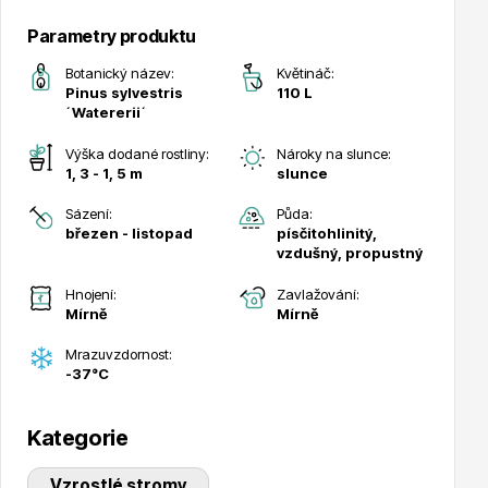
Parametry produktu
Hortenzie
Botanický název:
Květináč:
Pinus sylvestris
110 L
´Watererii´
Výška dodané rostliny:
Nároky na slunce:
1, 3 - 1, 5 m
slunce
Sázení:
Půda:
březen - listopad
písčitohlinitý,
vzdušný, propustný
Azalky a rododendrony
Hnojení:
Zavlažování:
Mírně
Mírně
Mrazuvzdornost:
-37°C
Kategorie
Růže KORDES
Vzrostlé stromy