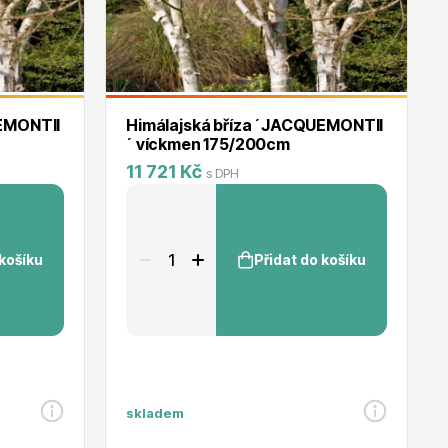
UEMONTII
Himálajská bříza ´JACQUEMONTII
´ víckmen 175/200cm
11 721 Kč
s DPH
 košíku
Přidat do košíku
skladem