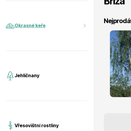
Bříza
Jehličnany
Vzrostlé
Nejprodá
Okrasné keře
Himálajská bříza ´JACQUEMONTII´
víckmen 175/200cm
Vřesovištní rostliny
Nářadí, p
skladem
Jehličnany
11 721 Kč
s DPH
Vánoční stromky v květináčích a
Postřiky,
řezané
Vřesovištní rostliny