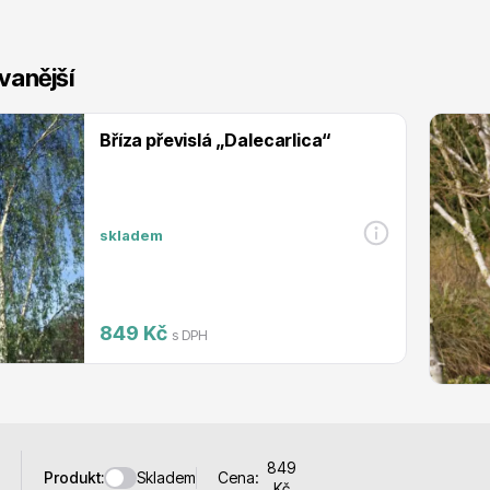
 stromy
Trvalky
vanější
Bříza převislá „Dalecarlica“
říslušenství
Bylinky do kuchyně
skladem
849 Kč
s DPH
 přípravky
Živé ploty
849
Skladem
Produkt:
Cena:
Kč