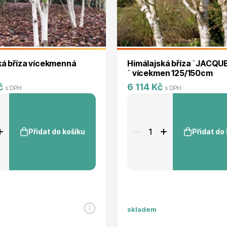
RDES
Okrasné keře
ká bříza vícekmenná
Himálajská bříza ´JACQ
´ vícekmen 125/150cm
č
6 114 Kč
s DPH
s DPH
voce
Plazivé rostliny
Přidat do košíku
Přidat do
skladem