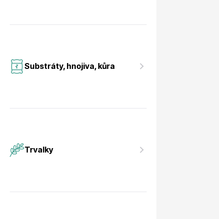
Substráty, hnojiva, kůra
Trvalky