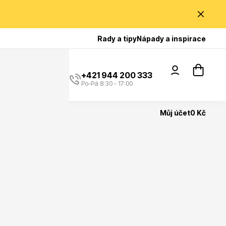
Poradíme Vám?
Rady a tipy
Nápady a inspirace
+421 944 200 333
Po-Pá 8:30 - 17:00
Můj účet
0 Kč
Popínavé rostliny