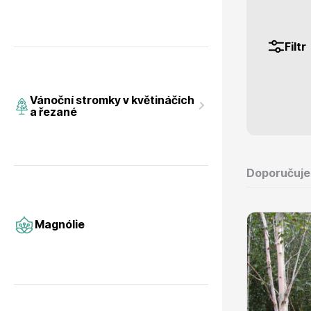
Filtr
Magnólie
Hortenzi
Vánoční stromky v květináčích
a řezané
Doporučuj
Semena, sadba
Azalky a
Magnólie