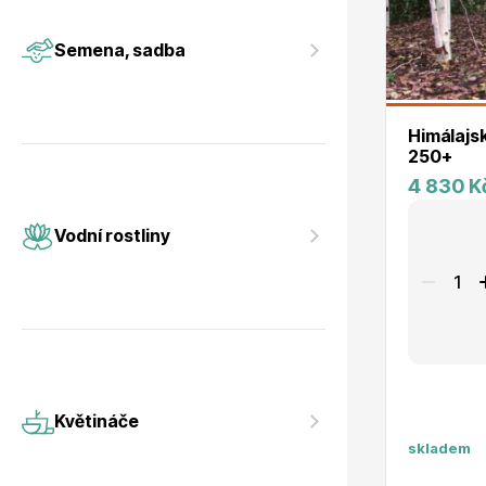
Vodní rostliny
Růže KO
Semena, sadba
Himálajs
250+
4 830 K
Květináče
Drobná o
Vodní rostliny
Květináče
skladem