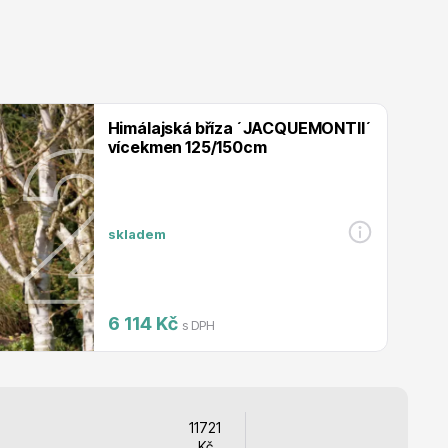
Listnaté stromy
Himálajská bříza ´JACQUEMONTII´
vícekmen 125/150cm
Bambusy
skladem
6 114 Kč
s DPH
Dekorace
11721
Kč