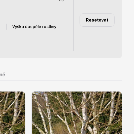
Resetovat
Výška dospělé rostliny
Dárkový poukaz
10 - 15 m
3 - 5 m
ně