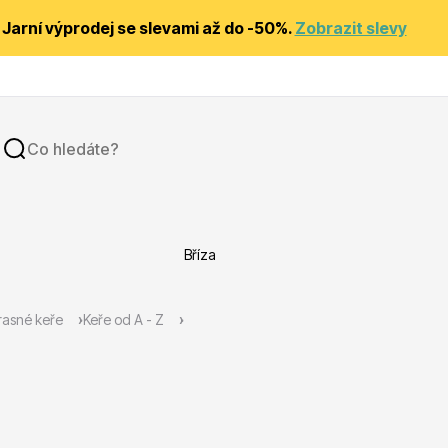
Jarní výprodej se slevami až do -50%.
Zobrazit slevy
Bříza
y
Substráty, hnojiva, kůra
asné keře
Keře od A - Z