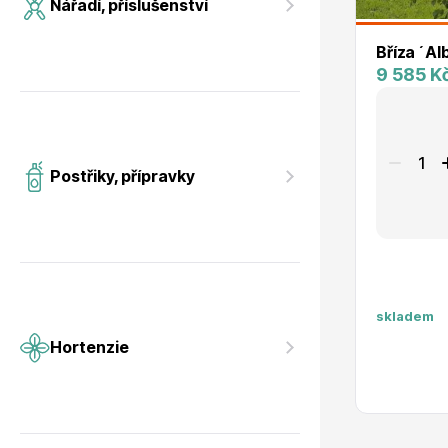
Nářadí, příslušenství
Bříza ´A
9 585 K
Postřiky, přípravky
skladem
Hortenzie