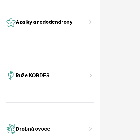
Azalky a rododendrony
Růže KORDES
Drobná ovoce