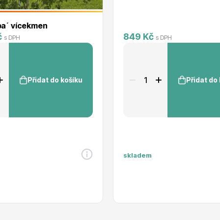
lba´ vícekmen
č
849 Kč
s DPH
s DPH
Přidat do košíku
Přidat do
skladem