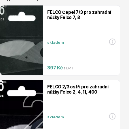
FELCO Čepel 7/3 pro zahradní
nůžky Felco 7, 8
Vřesovištní rostliny
skladem
397 Kč
s DPH
FELCO 2/3 ostří pro zahradní
Vánoční stromky v květináčích a řezané
nůžky Felco 2, 4, 11, 400
skladem