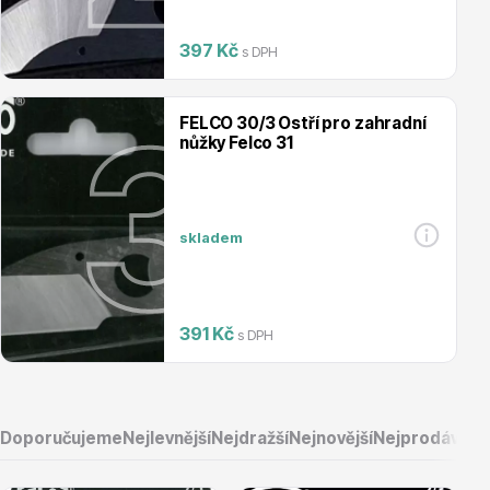
Magnólie
397 Kč
s DPH
FELCO 30/3 Ostří pro zahradní
nůžky Felco 31
Semena, sadba
skladem
391 Kč
s DPH
Vodní rostliny
Doporučujeme
Nejlevnější
Nejdražší
Nejnovější
Nejprodávaněj