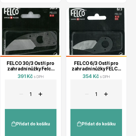
Vzrostlé stromy
Nářadí, příslušenství
FELCO 30/3 Ostří pro
FELCO 6/3 Ostří pro
zahradní nůžky Felco
zahradní nůžky FELCO
31
6, FELCO 6CC, FELCO
391 Kč
354 Kč
s DPH
s DPH
12
Postřiky, přípravky
Přidat do košíku
Přidat do košíku