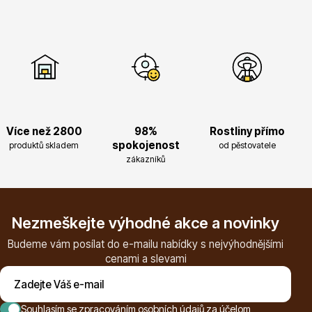
Dárkový poukaz
Více než 2800
98%
Rostliny přímo
spokojenost
produktů skladem
od pěstovatele
Poradíme Vám?
zákazníků
+421 944 200 333
Nezmeškejte výhodné akce a novinky
Po-Pá 9:00 - 17:00
Budeme vám posílat do e-mailu nabídky s nejvýhodnějšími
cenami a slevami
Souhlasím se
zpracováním osobních údajů za účelom