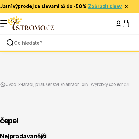
Jarní výprodej se slevami až do -50%.
Zobrazit slevy
Nápady a inspirace
Rady a tipy
Zlevněné
Úvod
Nářadí, příslušenství
Náhradní díly
Výrobky společnosti FE
čepel
Jehličnany
Nejprodávanější