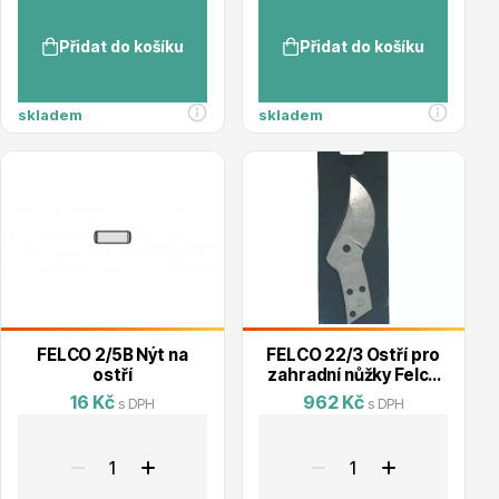
Přidat do košíku
Přidat do košíku
Ovocné stromy
skladem
skladem
Okrasné trávy
FELCO 2/5B Nýt na
FELCO 22/3 Ostří pro
ostří
zahradní nůžky Felco
22
16 Kč
962 Kč
s DPH
s DPH
Okrasné keře