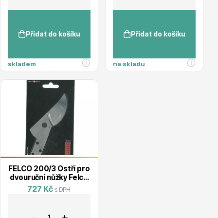
Přidat do košíku
Přidat do košíku
skladem
na skladu
Plazivé rostliny
Popínavé rostliny
FELCO 200/3 Ostří pro
dvouruční nůžky Felco
200A-50, Felco 200A-
727 Kč
s DPH
40