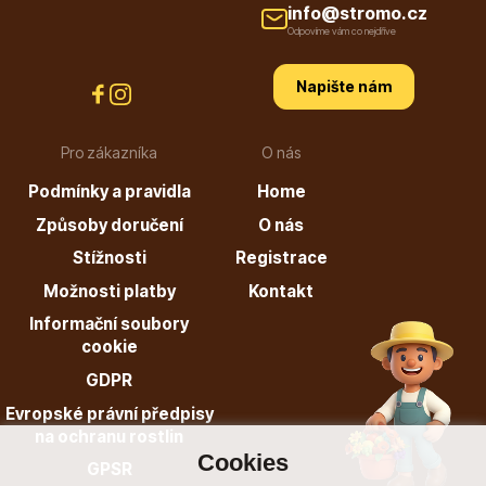
info@stromo.cz
Odpovíme vám co nejdříve
Napište nám
Pro zákazníka
O nás
Podmínky a pravidla
Home
Způsoby doručení
O nás
Stížnosti
Registrace
Možnosti platby
Kontakt
Informační soubory
cookie
GDPR
Evropské právní předpisy
na ochranu rostlin
Cookies
GPSR