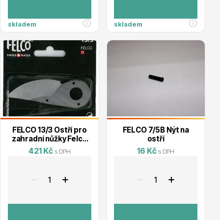
skladem
skladem
Drobná ovoce
FELCO 13/3 Ostří pro
FELCO 7/5B Nýt na
zahradní nůžky Felco
ostří
13
Substráty, hnojiva, kůra
421 Kč
16 Kč
s DPH
s DPH