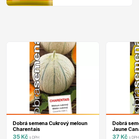
Dobrá semena Cukrový meloun
Dobrá sem
Charentais
Jaune Can
35 Kč
37 Kč
s DPH
s DPH