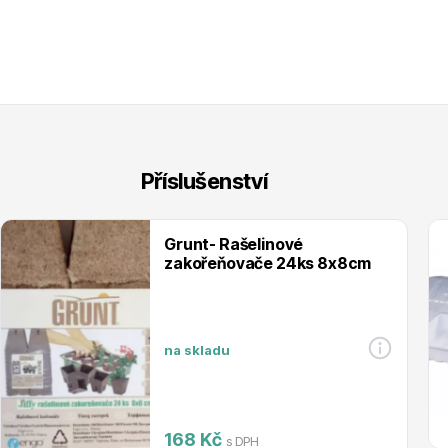
Příslušenství
Grunt- Rašelinové
zakořeňovače 24ks 8x8cm
na skladu
168 Kč
s DPH