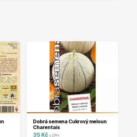
un
Dobrá semena Cukrový meloun
Do
Charentais
Ja
35 Kč
3
s DPH