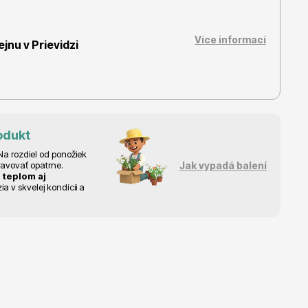
Více informací
nu v Prievidzi
Dárkový poukaz
odukt
a rozdiel od ponožiek
ravovať opatrne.
Jak vypadá balení
 teplom aj
 v skvelej kondícii a