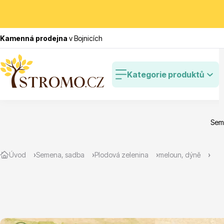
Kamenná prodejna
v Bojnicích
Kategorie produktů
Seme
Zlevněné
Cibulovin
Úvod
Semena, sadba
Plodová zelenina
meloun, dýně