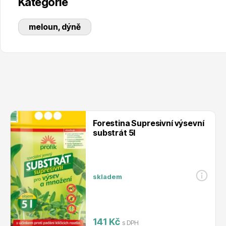
Kategorie
meloun, dýně
Forestina Supresivní výsevní
substrát 5l
skladem
141 Kč
s DPH