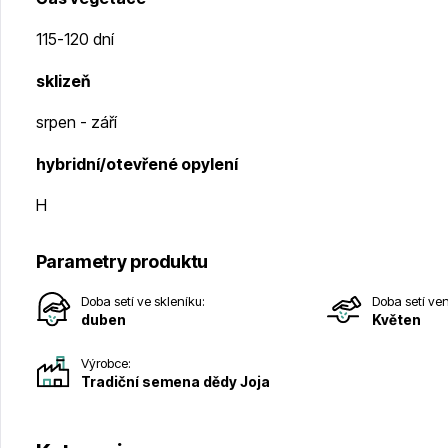
115-120 dní
sklizeň
srpen - září
hybridní/otevřené opylení
H
Parametry produktu
Doba setí ve skleníku:
Doba setí ve
duben
Květen
Výrobce:
Tradiční semena dědy Joja