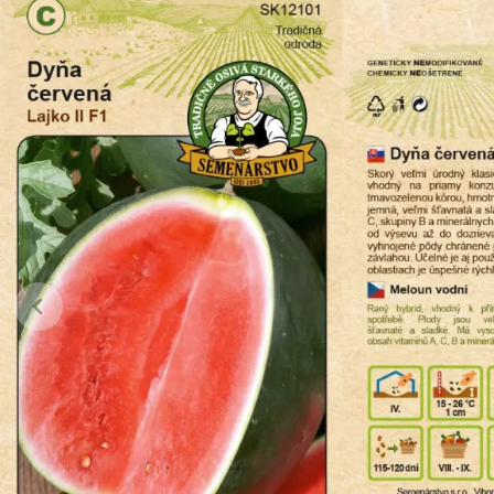
Jehličnany
Vzrostlé
Vřesovištní rostliny
Nářadí, p
Vánoční stromky v květináčích a
Postřiky,
řezané