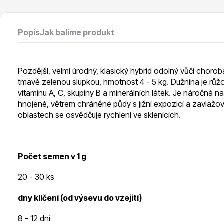
Vodní rostliny
Růže KO
Popis
Jak balíme produkt
Pozdější, velmi úrodný, klasický hybrid odolný vůči choro
tmavě zelenou slupkou, hmotnost 4 - 5 kg. Dužnina je růž
Květináče
Drobná o
vitaminu A, C, skupiny B a minerálních látek. Je náročná n
hnojené, větrem chráněné půdy s jižní expozicí a zavlažová
oblastech se osvědčuje rychlení ve sklenících.
Počet semen v 1 g
20 - 30 ks
dny klíčení (od výsevu do vzejití)
8 - 12 dní