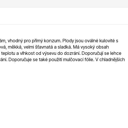
RDES
Okrasné keře
bám, vhodný pro přímý konzum. Plody jsou oválné kulovité s
ová, měkká, velmi šťavnatá a sladká. Má vysoký obsah
voce
Plazivé rostliny
a teplotu a vlhkost od výsevu do dozrání. Doporučují se lehce
ní. Doporučuje se také použití mulčovací fólie. V chladnějších