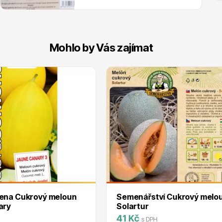
Mohlo by Vás zajímat
ena Cukrový meloun
Semenářství Cukrový melo
ary
Solartur
41 Kč
s DPH