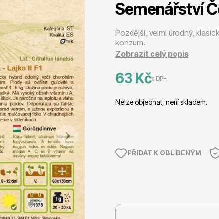
Semenářství Če
 stromy
Trvalky
Pozdější, velmi úrodný, klasi
konzum.
Zobrazit celý popis
63 Kč
s DPH
říslušenství
Bylinky do kuchyně
Nelze objednat, není skladem.
PŘIDAT K OBLÍBENÝM
 přípravky
Živé ploty