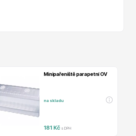
Minipařeniště parapetní OV
na skladu
181 Kč
s DPH