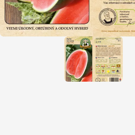
Magnólie
Hortenzi
Semena, sadba
Azalky a