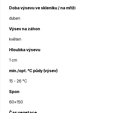
Doba výsevu ve skleníku / na mříži
duben
Výsev na záhon
květen
Hloubka výsevu
1 cm
min./opt. °C půdy (výsev)
15 - 26 °C
Spon
60x150
Čas vegetace