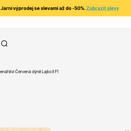
Jarní výprodej se slevami až do -50%.
Zobrazit slevy
nářství Červená dýně Lajko II F1
y
Substráty, hnojiva, kůra