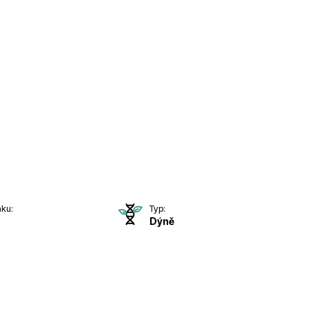
nku:
Typ:
Dýně