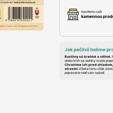
Navštivte naši
kamennou prodej
e
Ovocné stromy
Jak pečlivě balíme pr
Rastliny sú krehké a citlivé.
N
alebo kníh sa rastliny musia prep
Chránime ich pred chladom,
otrasmi.
Vďaka tomu však dorazia
 rododendrony
Okrasné trávy
pripravené robiť vám radosť.