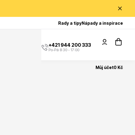
Poradíme Vám?
Rady a tipy
Nápady a inspirace
+421 944 200 333
Po-Pá 8:30 - 17:00
Můj účet
0 Kč
Popínavé rostliny