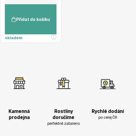
Přidat do košíku
skladem
Drobná ovoce
Substráty, hnojiva, kůra
Kamenná
Rostliny
Rychlé dodání
prodejna
doručíme
po celej ČR
perfektně zabaleno