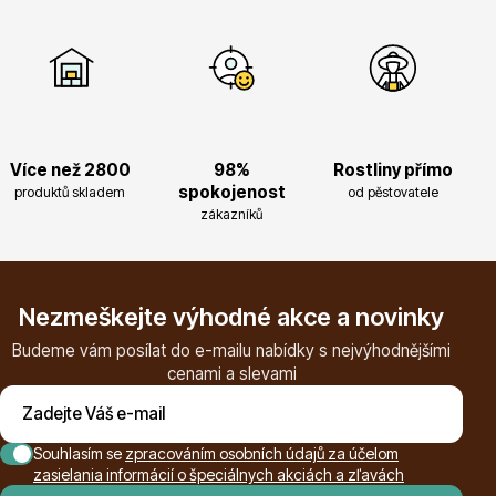
Trvalky
Více než 2800
98%
Rostliny přímo
spokojenost
produktů skladem
od pěstovatele
Bylinky do kuchyně
zákazníků
Nezmeškejte výhodné akce a novinky
Budeme vám posílat do e-mailu nabídky s nejvýhodnějšími
cenami a slevami
Živé ploty
Souhlasím se
zpracováním osobních údajů za účelom
zasielania informácií o špeciálnych akciách a zľavách