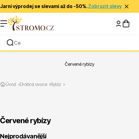
Jarní výprodej se slevami až do -50%.
Zobrazit slevy
Nápady a inspirace
Rady a tipy
Červené rybízy
Zlevněné
Úvod
Drobná ovoce
Rybíz
Červené rybízy
Jehličnany
Nejprodávanější