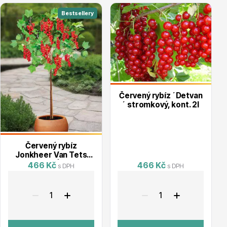
Vzrostlé stromy
Bestsellery
Nářadí, příslušenství
Červený rybíz ´Detvan
´ stromkový, kont. 2l
Červený rybíz
Jonkheer Van Tets
STROMKOVÁ, kont.2l
466 Kč
466 Kč
s DPH
s DPH
Postřiky, přípravky