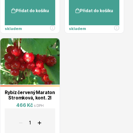
Přidat do košíku
Přidat do košíku
Hortenzie
skladem
skladem
Azalky a rododendrony
Rybíz červený Maraton
Stromková, kont. 2l
466 Kč
s DPH
Růže KORDES