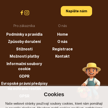
Napište nám
Pro zákazníka
O nás
Podmínky a pravidla
Home
Plazivé rostliny
Způsoby doručení
O nás
Stížnosti
Registrace
Možnosti platby
Kontakt
Informační soubory
cookie
GDPR
Popínavé rostliny
Evropské právní předpisy
na ochranu rostlin
Cookies
GPSR
Naše webové stránky používají soubory cookies, které nám pomáhají