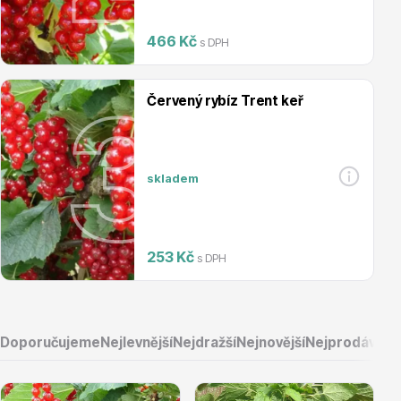
Magnólie
466 Kč
s DPH
Červený rybíz Trent keř
skladem
Semena, sadba
253 Kč
s DPH
Doporučujeme
Nejlevnější
Nejdražší
Nejnovější
Nejprodávaněj
Vodní rostliny