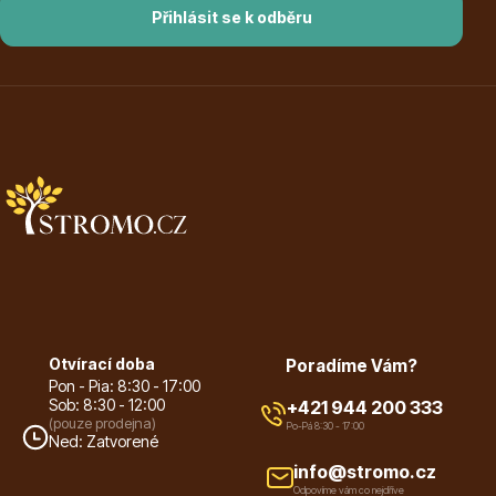
Přihlásit se k odběru
Ovocné stromy
Okrasné trávy
Otvírací doba
Poradíme Vám?
Pon - Pia: 8:30 - 17:00
Sob: 8:30 - 12:00
+421 944 200 333
(pouze prodejna)
Po-Pá 8:30 - 17:00
Ned: Zatvorené
info@stromo.cz
Okrasné keře
Odpovíme vám co nejdříve