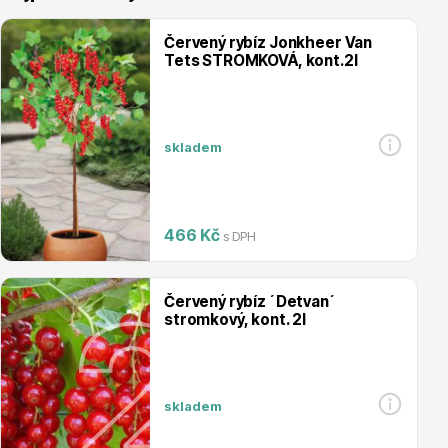
Červený rybíz Jonkheer Van
Tets STROMKOVÁ, kont.2l
Vřesovištní rostliny
skladem
466 Kč
s DPH
Červený rybíz ´Detvan´
Vánoční stromky v květináčích a řezané
stromkový, kont. 2l
skladem