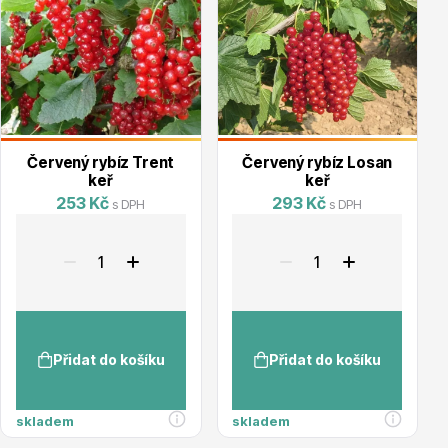
Květináče
Červený rybíz Trent
Červený rybíz Losan
keř
keř
253 Kč
293 Kč
s DPH
s DPH
Cibuloviny
Přidat do košíku
Přidat do košíku
skladem
skladem