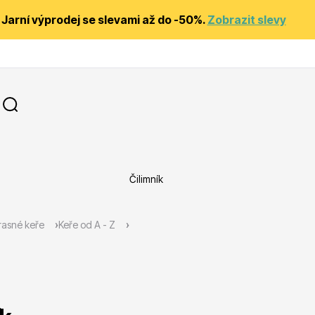
Jarní výprodej se slevami až do -50%.
Zobrazit slevy
Čilimník
y
Substráty, hnojiva, kůra
asné keře
Keře od A - Z