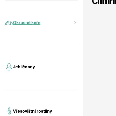
Čilimn
Jehličnany
Vzrostlé
Okrasné keře
Vřesovištní rostliny
Nářadí, p
Jehličnany
Vánoční stromky v květináčích a
Postřiky,
řezané
Vřesovištní rostliny