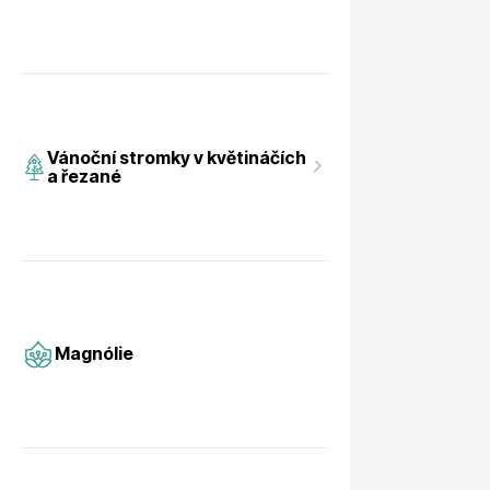
Magnólie
Hortenzi
Vánoční stromky v květináčích
a řezané
Semena, sadba
Azalky a
Magnólie