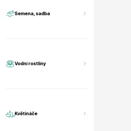
Vodní rostliny
Růže KO
Semena, sadba
Květináče
Drobná o
Vodní rostliny
Květináče