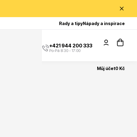
Poradíme Vám?
Rady a tipy
Nápady a inspirace
+421 944 200 333
Po-Pá 8:30 - 17:00
Můj účet
0 Kč
Popínavé rostliny