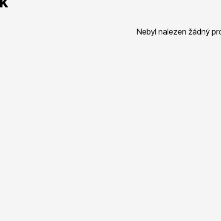
ík
 stromy
Trvalky
Nebyl nalezen žádný pr
říslušenství
Bylinky do kuchyně
 přípravky
Živé ploty