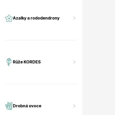
Azalky a rododendrony
Růže KORDES
Drobná ovoce