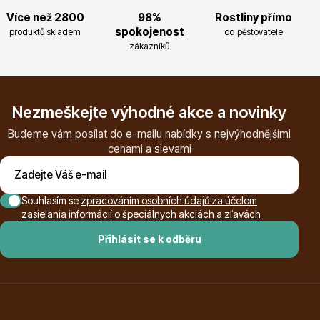
Více než 2800
98%
Rostliny přímo
Magnólie
spokojenost
produktů skladem
od pěstovatele
zákazníků
Nezmeškejte výhodné akce a novinky
Budeme vám posílat do e-mailu nabídky s nejvýhodnějšími
cenami a slevami
Semena, sadba
Souhlasím se
zpracováním osobních údajů za účelom
zasielania informácií o špeciálnych akciách a zľavách
Přihlásit se k odběru
Vodní rostliny