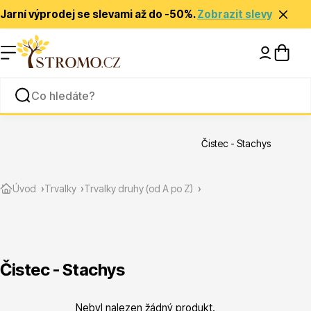
Jarní výprodej se slevami až do -50%.
Zobrazit slevy
Nápady a inspirace
Rady a tipy
Čistec - Stachys
Zlevněné
Úvod
Trvalky
Trvalky druhy (od A po Z)
Čistec - Stachys
Jehličnany
Nebyl nalezen žádný produkt.