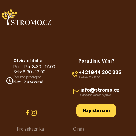
Květináče
Otvírací doba
Poradíme Vám?
Pon - Pia: 8:30 - 17:00
Sob: 8:30 - 12:00
+421 944 200 333
(pouze prodejna)
Po-Pá 8:30 - 17:00
Ned: Zatvorené
Cibuloviny
info@stromo.cz
Odpovíme vám co nejdříve
Napište nám
Pro zákazníka
O nás