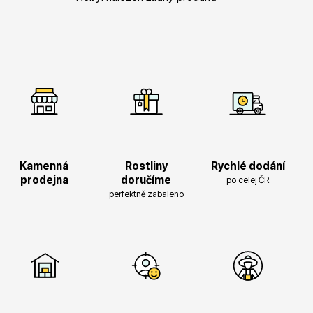
Vřesovištní rostliny
Kamenná
Rostliny
Rychlé dodání
prodejna
doručíme
po celej ČR
perfektně zabaleno
Vánoční stromky v květináčích a řezané