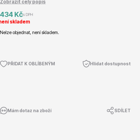
Zobrazit celý popis
Magnólie
434 Kč
s DPH
není skladem
Nelze objednat, není skladem.
PŘIDAT K OBLÍBENÝM
Hlídat dostupnost
Semena, sadba
Mám dotaz na zboží
SDÍLET
Vodní rostliny