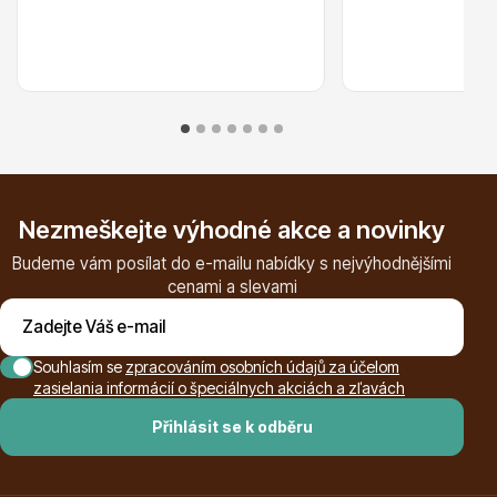
Ovocné stromy
Nezmeškejte výhodné akce a novinky
Budeme vám posílat do e-mailu nabídky s nejvýhodnějšími
cenami a slevami
Okrasné trávy
Souhlasím se
zpracováním osobních údajů za účelom
zasielania informácií o špeciálnych akciách a zľavách
Přihlásit se k odběru
Okrasné keře