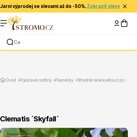
Jarní výprodej se slevami až do -50%.
Zobrazit slevy
Nápady a inspirace
Rady a tipy
Zlevněné
Úvod
Popínavé rostliny
Plaménky
Středně raně kvetoucí plaménk
Clematis ´Skyfall´
Jehličnany