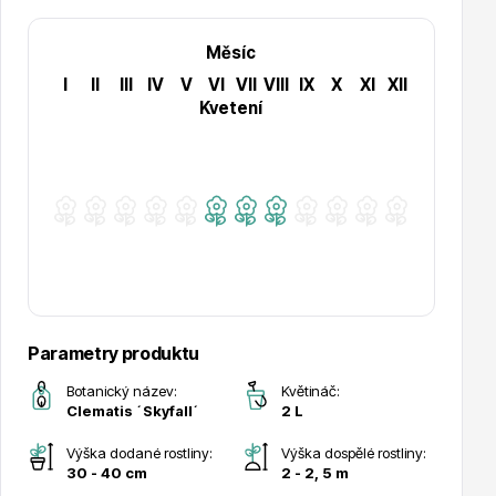
Měsíc
Hortenzie
I
II
III
IV
V
VI
VII
VIII
IX
X
XI
XII
Kvetení
Azalky a rododendrony
Parametry produktu
Botanický název:
Květináč:
Clematis ´Skyfall´
2 L
Růže KORDES
Výška dodané rostliny:
Výška dospělé rostliny:
30 - 40 cm
2 - 2, 5 m