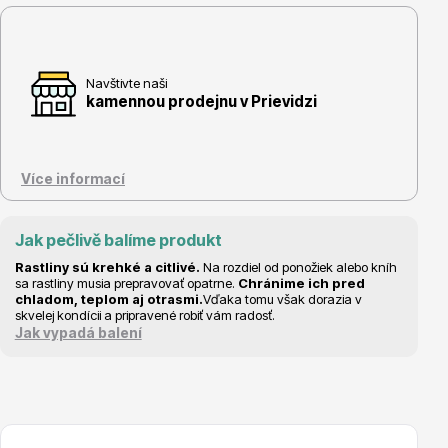
Navštivte naši
kamennou prodejnu v Prievidzi
Květináče
Více informací
Jak pečlivě balíme produkt
Rastliny sú krehké a citlivé.
Na rozdiel od ponožiek alebo kníh
Cibuloviny
sa rastliny musia prepravovať opatrne.
Chránime ich pred
chladom, teplom aj otrasmi.
Vďaka tomu však dorazia v
skvelej kondícii a pripravené robiť vám radosť.
Jak vypadá balení