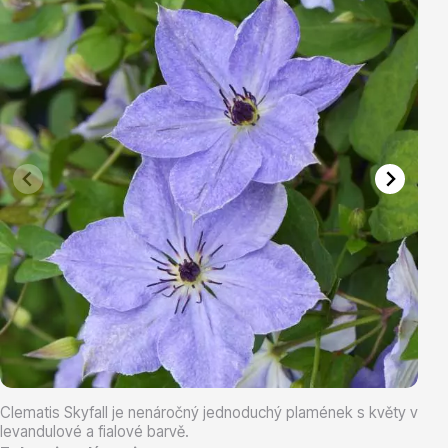
Vřesovištní rostliny
Vánoční stromky v květináčích a řezané
Clematis Skyfall je nenáročný jednoduchý plamének s květy v
levandulové a fialové barvě.