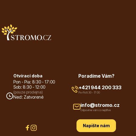
Plazivé rostliny
Otvírací doba
Poradíme Vám?
Pon - Pia: 8:30 - 17:00
Sob: 8:30 - 12:00
+421 944 200 333
(pouze prodejna)
Po-Pá 8:30 - 17:00
Ned: Zatvorené
Popínavé rostliny
info@stromo.cz
Odpovíme vám co nejdříve
Napište nám