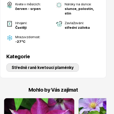
Kvete v měsících:
Nároky na slunce:
červen - srpen
slunce, polostín,
stín
Hnojení:
Zavlažování:
Častěji
střední zálivka
Drobná ovoce
Mrazuvzdornost:
-27°C
Kategorie
Středně raně kvetoucí plaménky
Substráty, hnojiva, kůra
Mohlo by Vás zajímat