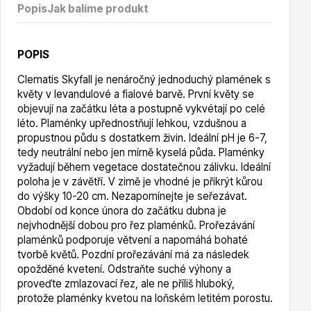
Vzrostlé stromy
Popis
Jak balíme produkt
POPIS
Clematis Skyfall je nenáročný jednoduchý plamének s
květy v levandulové a fialové barvě. První květy se
objevují na začátku léta a postupně vykvétají po celé
Nářadí, příslušenství
léto. Plaménky upřednostňují lehkou, vzdušnou a
propustnou půdu s dostatkem živin. Ideální pH je 6-7,
tedy neutrální nebo jen mírně kyselá půda. Plaménky
vyžadují během vegetace dostatečnou zálivku. Ideální
poloha je v závětří. V zimě je vhodné je přikrýt kůrou
do výšky 10-20 cm. Nezapomínejte je seřezávat.
Období od konce února do začátku dubna je
nejvhodnější dobou pro řez plaménků. Prořezávání
Postřiky, přípravky
plaménků podporuje větvení a napomáhá bohaté
tvorbě květů. Pozdní prořezávání má za následek
opožděné kvetení. Odstraňte suché výhony a
proveďte zmlazovací řez, ale ne příliš hluboký,
protože plaménky kvetou na loňském letitém porostu.