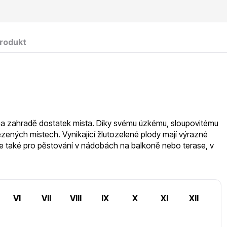
RDES
Okrasné keře
produkt
voce
Plazivé rostliny
a zahradě dostatek místa. Díky svému úzkému, sloupovitému
ných místech. Vynikající žlutozelené plody mají výrazné
 se také pro pěstování v nádobách na balkoně nebo terase, v
VI
VII
VIII
IX
X
XI
XII