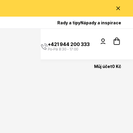
Poradíme Vám?
Rady a tipy
Nápady a inspirace
+421 944 200 333
Po-Pá 8:30 - 17:00
Můj účet
0 Kč
Popínavé rostliny