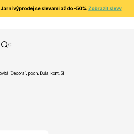
Jarní výprodej se slevami až do -50%.
Zobrazit slevy
vitá ´Decora´, podn. Dula, kont. 5l
y
Substráty, hnojiva, kůra