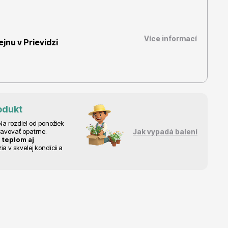
Více informací
nu v Prievidzi
Dárkový poukaz
odukt
a rozdiel od ponožiek
ravovať opatrne.
Jak vypadá balení
 teplom aj
 v skvelej kondícii a