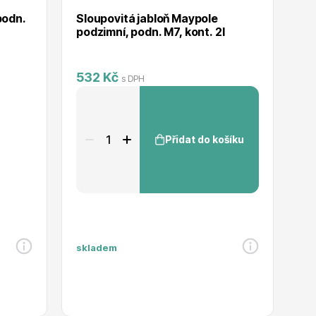
podn.
Sloupovitá jabloň Maypole
Sl
podzimní, podn. M7, kont. 2l
ko
532 Kč
s DPH
Přidat do košíku
7
skladem
Mo