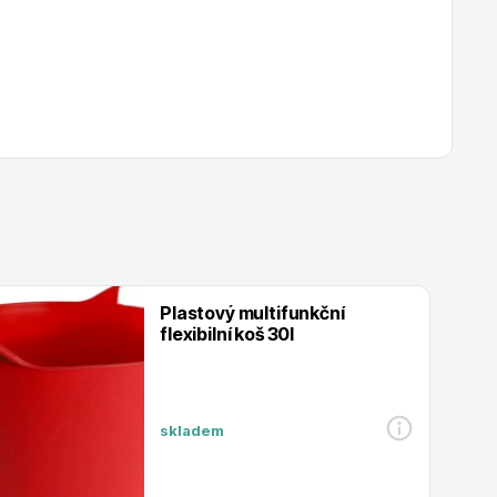
Plastový multifunkční
flexibilní koš 30l
skladem