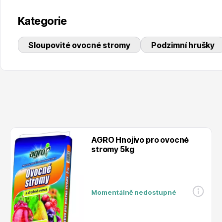
Kategorie
Sloupovité ovocné stromy
Podzimní hrušky
AGRO Hnojivo pro ovocné
stromy 5kg
Momentálně nedostupné