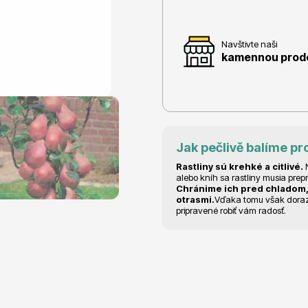
Navštivte naši
kamennou prodej
e
Ovocné stromy
Jak pečlivě balíme pr
Rastliny sú krehké a citlivé.
N
alebo kníh sa rastliny musia prep
Chránime ich pred chladom,
 rododendrony
Okrasné trávy
otrasmi.
Vďaka tomu však dorazia
pripravené robiť vám radosť.