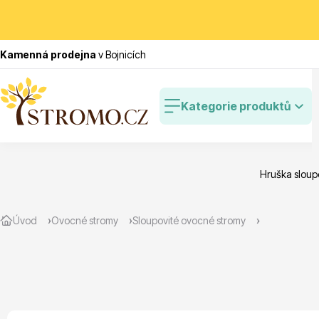
Kamenná prodejna
v Bojnicích
Kategorie produktů
Hruška sloupo
Zlevněné
Cibulovin
Úvod
Ovocné stromy
Sloupovité ovocné stromy