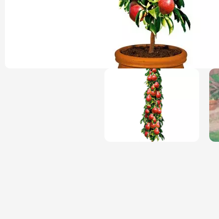
Magnólie
Hortenzi
Semena, sadba
Azalky a