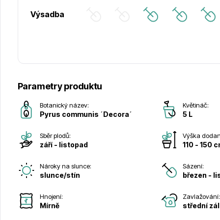
Výsadba
Parametry produktu
Botanický název:
Květináč:
Pyrus communis ´Decora´
5 L
Sběr plodů:
Výška dodané
září - listopad
110 - 150 
Nároky na slunce:
Sázení:
slunce/stín
březen - l
Hnojení:
Zavlažování
Mírně
střední zá