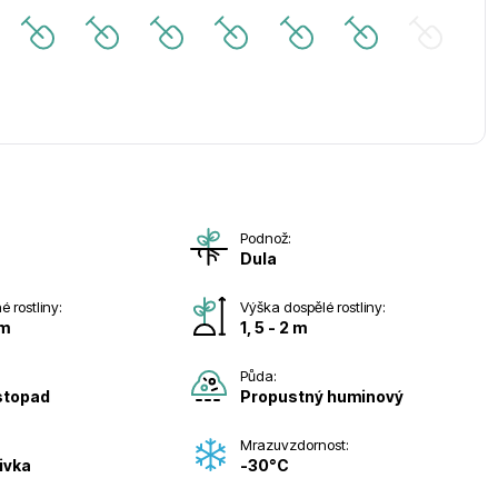
Podnož:
Dula
 rostliny:
Výška dospělé rostliny:
cm
1, 5 - 2 m
Půda:
istopad
Propustný huminový
:
Mrazuvzdornost:
livka
-30°C