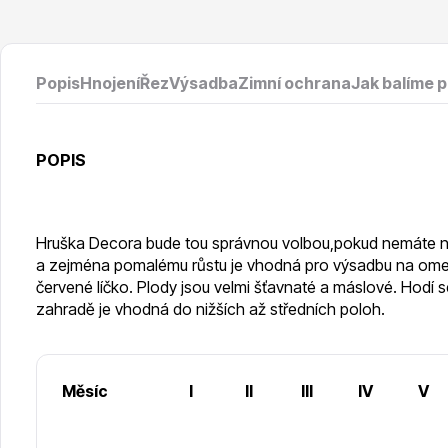
Vodní rostliny
Růže KO
Popis
Hnojení
Řez
Výsadba
Zimní ochrana
Jak balíme 
POPIS
Květináče
Drobná o
Hruška Decora bude tou správnou volbou,pokud nemáte n
a zejména pomalému růstu je vhodná pro výsadbu na omeze
červené líčko. Plody jsou velmi šťavnaté a máslové. Hodí
zahradě je vhodná do nižších až středních poloh.
Měsíc
I
II
III
IV
V