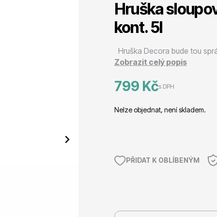
Hruška sloupov
 stromy
Trvalky
kont. 5l
Hruška Decora bude tou sprá
Zobrazit celý popis
799 Kč
s DPH
říslušenství
Bylinky do kuchyně
Nelze objednat, není skladem.
PŘIDAT K OBLÍBENÝM
 přípravky
Živé ploty