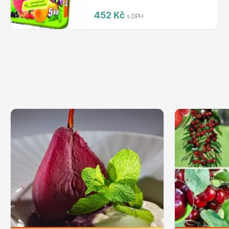
452 Kč
s DPH