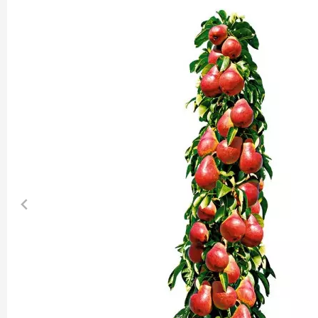
Jehličnany
Vzrostlé
Vřesovištní rostliny
Nářadí, p
Vánoční stromky v květináčích a
Postřiky,
řezané