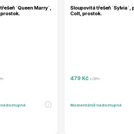
 třešeň ´Queen Marry´,
Sloupovitá třešeň ´Sylvia´, 
 prostok.
Colt, prostok.
479 Kč
PH
s DPH
 nedostupné
Momentálně nedostupné