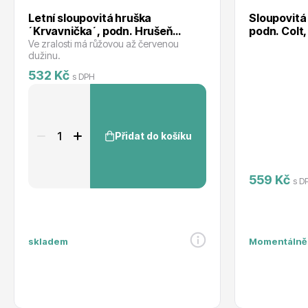
Letní sloupovitá hruška
Sloupovitá
´Krvavnička´, podn. Hrušeň
podn. Colt,
planá, kont. 2l
Ve zralosti má růžovou až červenou
dužinu.
532 Kč
s DPH
Přidat do košíku
559 Kč
s D
skladem
Momentálně