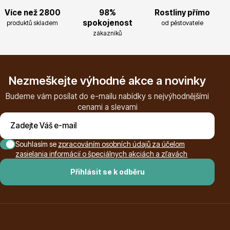
Více než 2800
98%
Rostliny přímo
Magnólie
spokojenost
produktů skladem
od pěstovatele
zákazníků
Nezmeškejte výhodné akce a novinky
Budeme vám posílat do e-mailu nabídky s nejvýhodnějšími
cenami a slevami
Semena, sadba
Souhlasím se
zpracováním osobních údajů za účelom
zasielania informácií o špeciálnych akciách a zľavách
Přihlásit se k odběru
Vodní rostliny