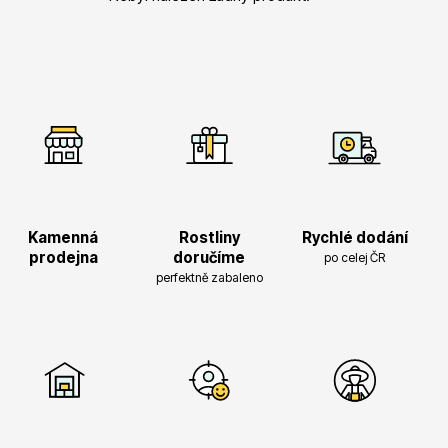
Vřesovištní rostliny
Kamenná
Rostliny
Rychlé dodání
prodejna
doručíme
po celej ČR
perfektně zabaleno
Vánoční stromky v květináčích a řezané