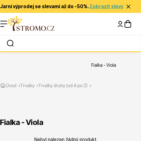
Jarní výprodej se slevami až do -50%.
Zobrazit slevy
Nápady a inspirace
Rady a tipy
Fialka - Viola
Zlevněné
Úvod
Trvalky
Trvalky druhy (od A po Z)
Fialka - Viola
Jehličnany
Nebyl nalezen žádný produkt.