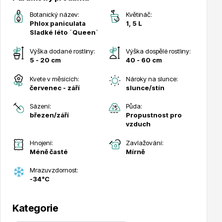
Botanický název:
Květináč:
Phlox paniculata
1, 5 L
Sladké léto ´Queen´
Výška dodané rostliny:
Výška dospělé rostliny:
5 - 20 cm
40 - 60 cm
Drobná ovoce
Kvete v měsících:
Nároky na slunce:
červenec - září
slunce/stín
Sázení:
Půda:
březen/září
Propustnost pro
vzduch
Hnojení:
Zavlažování:
Substráty, hnojiva, kůra
Méně časté
Mírně
Mrazuvzdornost:
-34°C
Kategorie