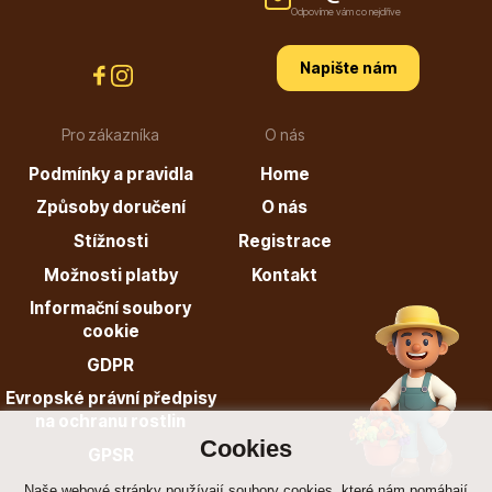
Odpovíme vám co nejdříve
Napište nám
Dárkový poukaz
Pro zákazníka
O nás
Podmínky a pravidla
Home
Způsoby doručení
O nás
Poradíme Vám?
Stížnosti
Registrace
Možnosti platby
Kontakt
Informační soubory
+421 944 200 333
cookie
Po-Pá 9:00 - 17:00
GDPR
Evropské právní předpisy
na ochranu rostlin
Cookies
GPSR
Naše webové stránky používají soubory cookies, které nám pomáhají