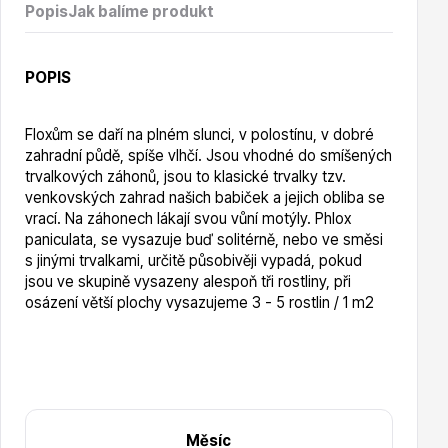
Vzrostlé stromy
Popis
Jak balíme produkt
POPIS
Floxům se daří na plném slunci, v polostínu, v dobré
zahradní půdě, spíše vlhčí. Jsou vhodné do smíšených
Nářadí, příslušenství
trvalkových záhonů, jsou to klasické trvalky tzv.
venkovských zahrad našich babiček a jejich obliba se
vrací. Na záhonech lákají svou vůní motýly. Phlox
paniculata, se vysazuje buď solitérně, nebo ve směsi
s jinými trvalkami, určitě působivěji vypadá, pokud
jsou ve skupině vysazeny alespoň tři rostliny, při
osázení větší plochy vysazujeme 3 - 5 rostlin / 1 m2
Postřiky, přípravky
Měsíc