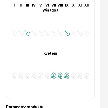
I
II
III
IV
V
VI
VII
VIII
IX
X
XI
XII
Výsadba
Hortenzie
Kvetení
Azalky a rododendrony
Růže KORDES
Parametry produktu