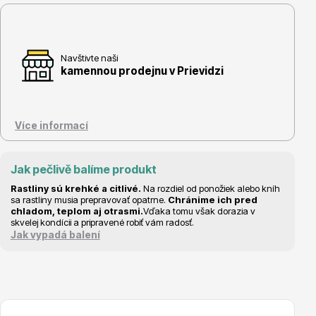
Navštivte naši
kamennou prodejnu v Prievidzi
Květináče
Více informací
Jak pečlivě balíme produkt
Rastliny sú krehké a citlivé.
Na rozdiel od ponožiek alebo kníh
Cibuloviny
sa rastliny musia prepravovať opatrne.
Chránime ich pred
chladom, teplom aj otrasmi.
Vďaka tomu však dorazia v
skvelej kondícii a pripravené robiť vám radosť.
Jak vypadá balení