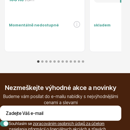
Momentálně nedostupné
skladem
Plazivé rostliny
Nezmeškejte výhodné akce a novinky
Popínavé rostliny
Budeme vám posílat do e-mailu nabídky s nejvýhodnějšími
cenami a slevami
Souhlasím se
zpracováním osobních údajů za účelom
zasielania informácií o špeciálnych akciách a zľavách