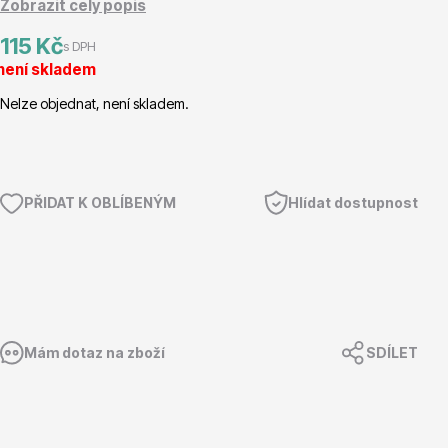
Zobrazit celý popis
Magnólie
115 Kč
s DPH
není skladem
Nelze objednat, není skladem.
PŘIDAT K OBLÍBENÝM
Hlídat dostupnost
Semena, sadba
Mám dotaz na zboží
SDÍLET
Vodní rostliny