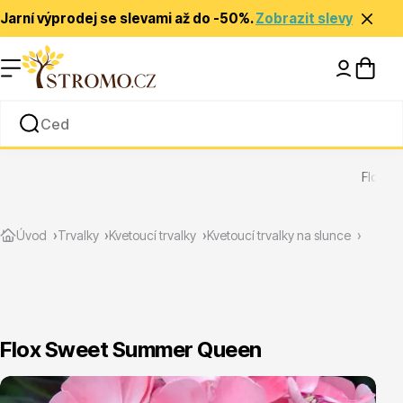
Jarní výprodej se slevami až do -50%.
Zobrazit slevy
Nápady a inspirace
Rady a tipy
Flox S
Zlevněné
Úvod
Trvalky
Kvetoucí trvalky
Kvetoucí trvalky na slunce
Flox Sweet Summer Queen
Jehličnany