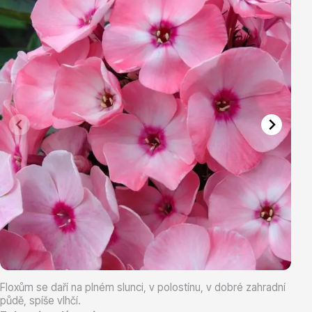
Vřesovištní rostliny
Vánoční stromky v květináčích a řezané
Floxům se daří na plném slunci, v polostínu, v dobré zahradní
půdě, spíše vlhčí.