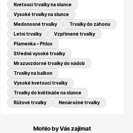
Kvetoucí trvalky na slunce
Trvalky
Vysoké trvalky na slunce
Medonosné trvalky
Trvalky do záhonu
Letní trvalky
Vzpřímené trvalky
Plamenka – Phlox
Středně vysoké trvalky
Bylinky do kuchyně
Mrazuvzdorné trvalky do nádob
Trvalky na balkon
Vysoké kvetoucí trvalky
Trvalky do květináče na slunce
Růžové trvalky
Nenáročné trvalky
Živé ploty
Mohlo by Vás zajímat