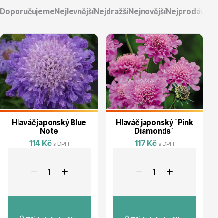
Doporučujeme
Nejlevnější
Nejdražší
Nejnovější
Nejprodávaněj
Vřesovištní rostliny
Hlaváč japonský Blue
Hlaváč japonský ´Pink
Note
Diamonds´
114 Kč
117 Kč
s DPH
s DPH
Vánoční stromky v květináčích a řezané