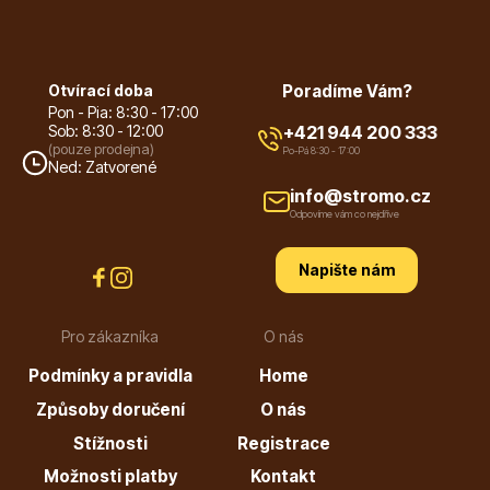
Hortenzie
Otvírací doba
Poradíme Vám?
Pon - Pia: 8:30 - 17:00
Sob: 8:30 - 12:00
+421 944 200 333
(pouze prodejna)
Po-Pá 8:30 - 17:00
Ned: Zatvorené
info@stromo.cz
Odpovíme vám co nejdříve
Azalky a rododendrony
Napište nám
Pro zákazníka
O nás
Podmínky a pravidla
Home
Způsoby doručení
O nás
Stížnosti
Registrace
Růže KORDES
Možnosti platby
Kontakt