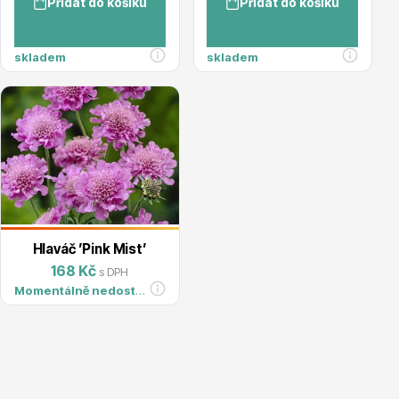
Přidat do košíku
Přidat do košíku
Magnólie
skladem
skladem
Semena, sadba
Hlaváč ’Pink Mist’
168 Kč
s DPH
Momentálně nedostupné
Vodní rostliny