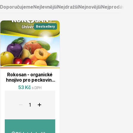
Doporučujeme
Nejlevnější
Nejdražší
Nejnovější
Nejprodávaněj
Bestsellery
Vřesovištní rostliny
Rokosan - organické
hnojivo pro peckoviny
50g
53 Kč
s DPH
Vánoční stromky v květináčích a řezané