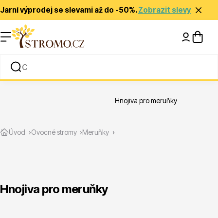
Jarní výprodej se slevami až do -50%.
Zobrazit slevy
Nápady a inspirace
Rady a tipy
Hnojiva pro meruňky
Zlevněné
Úvod
Ovocné stromy
Meruňky
Hnojiva pro meruňky
Jehličnany