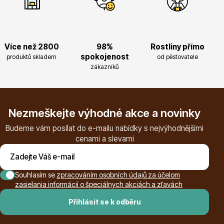
Více než 2800
98%
Rostliny přímo
Květináče
spokojenost
produktů skladem
od pěstovatele
zákazníků
Nezmeškejte výhodné akce a novinky
Budeme vám posílat do e-mailu nabídky s nejvýhodnějšími
Cibuloviny
cenami a slevami
Souhlasím se
zpracováním osobních údajů za účelom
zasielania informácií o špeciálnych akciách a zľavách
Přihlásit se k odběru