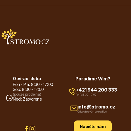
Vzrostlé stromy
Nářadí, příslušenství
Otvírací doba
Poradíme Vám?
Pon - Pia: 8:30 - 17:00
Sob: 8:30 - 12:00
+421 944 200 333
(pouze prodejna)
Po-Pá 8:30 - 17:00
Ned: Zatvorené
Postřiky, přípravky
info@stromo.cz
Odpovíme vám co nejdříve
Napište nám