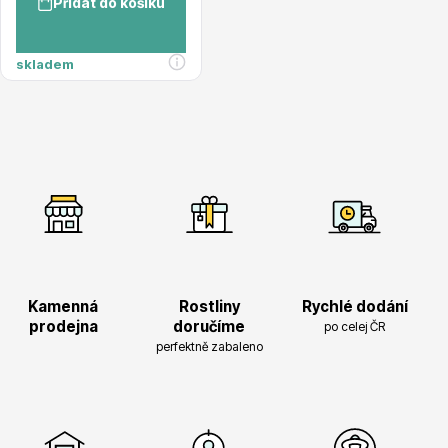
Přidat do košíku
Magnólie
skladem
Semena, sadba
Kamenná
Rostliny
Rychlé dodání
prodejna
doručíme
po celej ČR
perfektně zabaleno
Vodní rostliny