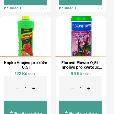
na skladu
na skladu
Drobná ovoce
Kapka Hnojivo pro růže
Floravit Flower 0,5l -
0,5l
hnojivo pro kvetoucí
rostliny
122 Kč
99 Kč
s DPH
s DPH
Substráty, hnojiva, kůra
Přidat do košíku
Přidat do košíku