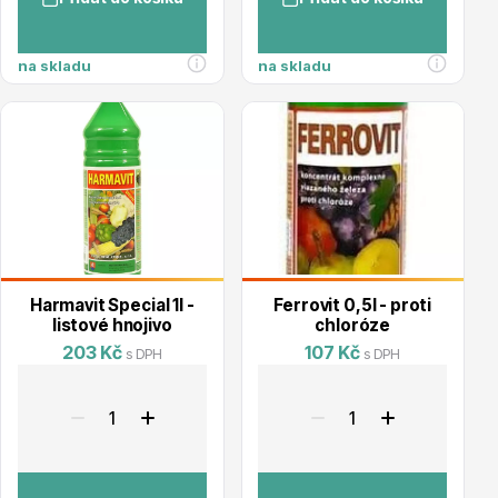
Trvalky
na skladu
na skladu
Bylinky do kuchyně
Harmavit Special 1l -
Ferrovit 0,5l - proti
listové hnojivo
chloróze
203 Kč
107 Kč
s DPH
s DPH
Živé ploty