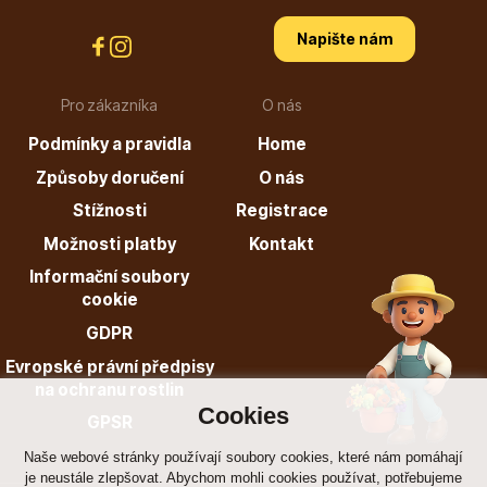
info@stromo.cz
Napište nám
Pro zákazníka
O nás
Napište nám
Podmínky a pravidla
Home
Způsoby doručení
O nás
Stížnosti
Registrace
Možnosti platby
Kontakt
Informační soubory
cookie
GDPR
Evropské právní předpisy
na ochranu rostlin
Cookies
GPSR
Naše webové stránky používají soubory cookies, které nám pomáhají
je neustále zlepšovat. Abychom mohli cookies používat, potřebujeme