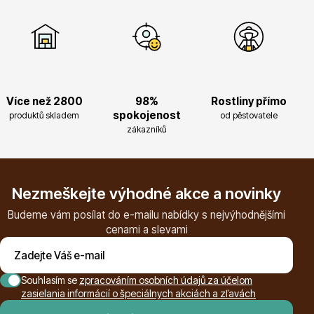
Listnaté stromy
Více než 2800
98%
Rostliny přímo
spokojenost
produktů skladem
od pěstovatele
zákazníků
Bambusy
Nezmeškejte výhodné akce a novinky
Budeme vám posílat do e-mailu nabídky s nejvýhodnějšími
cenami a slevami
Dekorace
Souhlasím se
zpracováním osobních údajů za účelom
zasielania informácií o špeciálnych akciách a zľavách