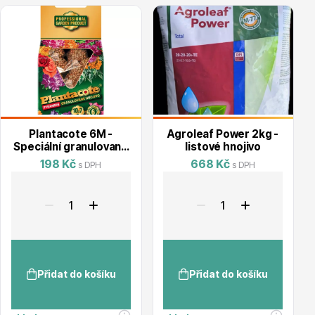
Vzrostlé stromy
Nářadí, příslušenství
Plantacote 6M -
Agroleaf Power 2kg -
Speciální granulované
listové hnojivo
hnojivo - pyramidy
198 Kč
668 Kč
s DPH
s DPH
10x7g
Postřiky, přípravky
Přidat do košíku
Přidat do košíku