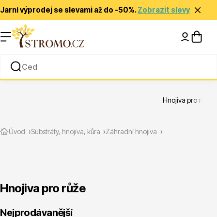
Jarní výprodej se slevami až do -50%.
Zobrazit slevy
Nápady a inspirace
Rady a tipy
Hnojiva pro růže
Zlevněné
Úvod
Substráty, hnojiva, kůra
Záhradní hnojiva
Hnojiva pro růže
Jehličnany
Nejprodávanější