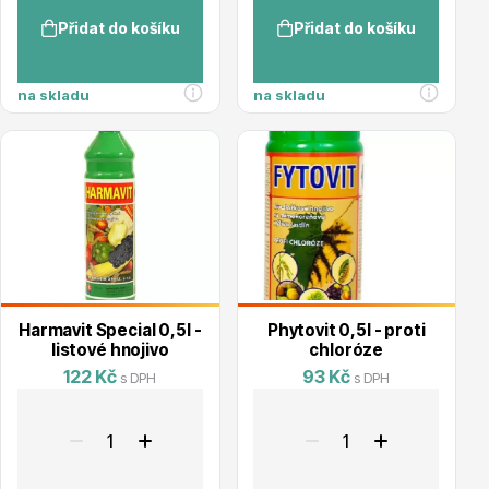
Přidat do košíku
Přidat do košíku
na skladu
na skladu
Ovocné stromy
Okrasné trávy
Harmavit Special 0,5l -
Phytovit 0,5l - proti
listové hnojivo
chloróze
122 Kč
93 Kč
s DPH
s DPH
Okrasné keře