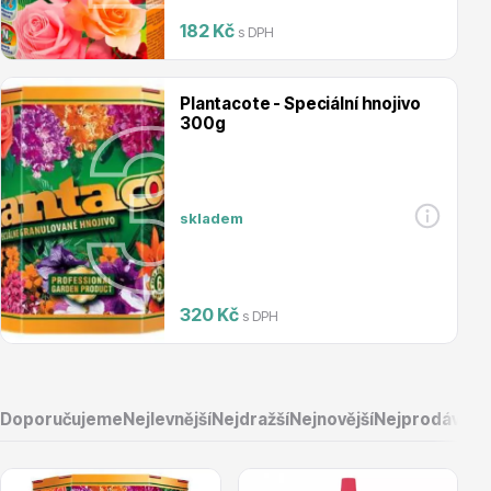
182 Kč
s DPH
Magnólie
Plantacote - Speciální hnojivo
300g
skladem
Semena, sadba
320 Kč
s DPH
Doporučujeme
Nejlevnější
Nejdražší
Nejnovější
Nejprodávaněj
Vodní rostliny