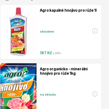
Agro kapalné hnojivo pro růže 1l
skladem
Vřesovištní rostliny
187 Kč
s DPH
Agro organicko - minerální
hnojivo pro růže 1kg
Vánoční stromky v květináčích a řezané
na skladu