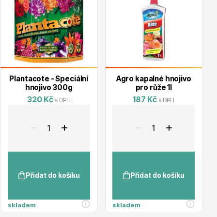
Květináče
Plantacote - Speciální
Agro kapalné hnojivo
hnojivo 300g
pro růže 1l
320 Kč
187 Kč
s DPH
s DPH
Cibuloviny
Přidat do košíku
Přidat do košíku
skladem
skladem