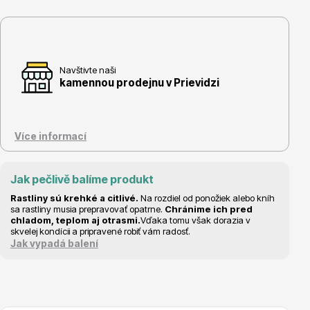
Navštivte naši
Květináče
kamennou prodejnu v Prievidzi
Více informací
Jak pečlivě balíme produkt
Cibuloviny
Rastliny sú krehké a citlivé.
Na rozdiel od ponožiek alebo kníh
sa rastliny musia prepravovať opatrne.
Chránime ich pred
chladom, teplom aj otrasmi.
Vďaka tomu však dorazia v
skvelej kondícii a pripravené robiť vám radosť.
Jak vypadá balení