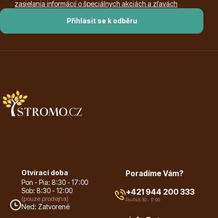
zasielania informácií o špeciálnych akciách a zľavách
Přihlásit se k odběru
Plazivé rostliny
Popínavé rostliny
Otvírací doba
Poradíme Vám?
Pon - Pia: 8:30 - 17:00
Sob: 8:30 - 12:00
+421 944 200 333
(pouze prodejna)
Po-Pá 8:30 - 17:00
Ned: Zatvorené