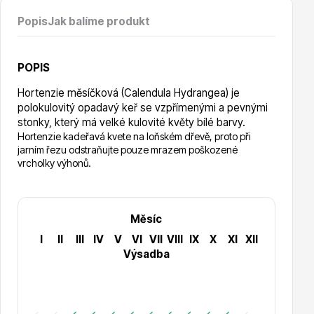
Vzrostlé stromy
Popis
Jak balíme produkt
POPIS
Hortenzie měsíčková (Calendula Hydrangea) je
polokulovitý opadavý keř se vzpřímenými a pevnými
Nářadí, příslušenství
stonky, který má velké kulovité květy bílé barvy.
Hortenzie kadeřavá kvete na loňském dřevě, proto při
jarním řezu odstraňujte pouze mrazem poškozené
vrcholky výhonů.
Měsíc
I
II
III
IV
V
VI
VII
VIII
IX
X
XI
XII
Postřiky, přípravky
Výsadba