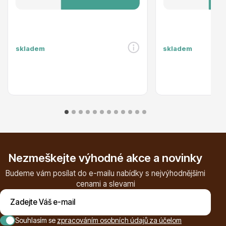
Ovocné stromy
skladem
skladem
Okrasné trávy
Nezmeškejte výhodné akce a novinky
Budeme vám posílat do e-mailu nabídky s nejvýhodnějšími
cenami a slevami
Okrasné keře
Souhlasím se
zpracováním osobních údajů za účelom