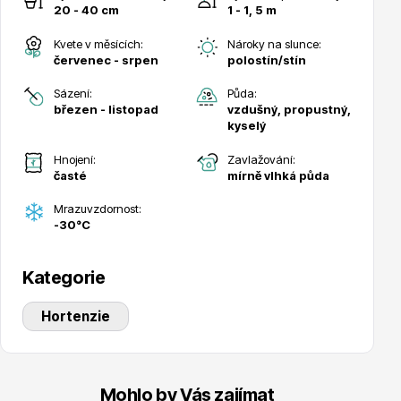
20 - 40 cm
1 - 1, 5 m
Kvete v měsících:
Nároky na slunce:
červenec - srpen
polostín/stín
Sázení:
Půda:
březen - listopad
vzdušný, propustný,
Drobná ovoce
kyselý
Hnojení:
Zavlažování:
časté
mírně vlhká půda
Mrazuvzdornost:
-30°C
Substráty, hnojiva, kůra
Kategorie
Hortenzie
Mohlo by Vás zajímat