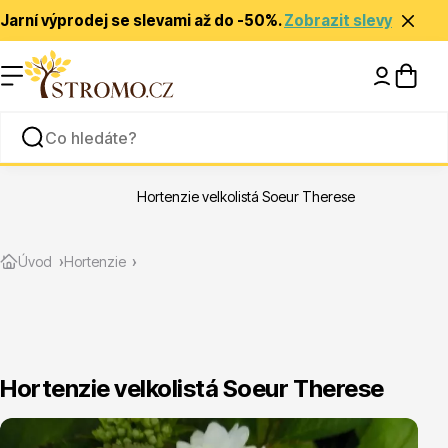
Jarní výprodej se slevami až do -50%.
Zobrazit slevy
Nápady a inspirace
Rady a tipy
Hortenzie velkolistá Soeur Therese
Zlevněné
Úvod
Hortenzie
Hortenzie velkolistá Soeur Therese
Jehličnany