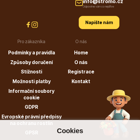
info@stromo.cz
Odpovíme vám co nejdříve
Listnaté stromy
Napište nám
Pro zákazníka
O nás
Podmínky a pravidla
Home
Způsoby doručení
O nás
Bambusy
Stížnosti
Registrace
Možnosti platby
Kontakt
Informační soubory
cookie
GDPR
Evropské právní předpisy
Dekorace
na ochranu rostlin
Cookies
GPSR