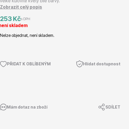
velké kulovité květy bílé barvy.
Zobrazit celý popis
Magnólie
253 Kč
s DPH
není skladem
Nelze objednat, není skladem.
Semena, sadba
PŘIDAT K OBLÍBENÝM
Hlídat dostupnost
Mám dotaz na zboží
SDÍLET
Vodní rostliny