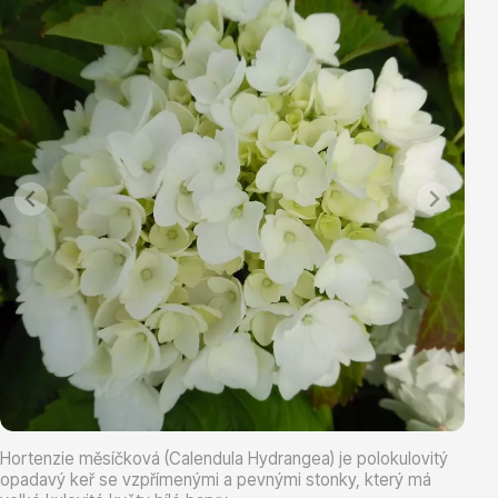
Vřesovištní rostliny
Vánoční stromky v květináčích a řezané
Hortenzie měsíčková (Calendula Hydrangea) je polokulovitý
opadavý keř se vzpřímenými a pevnými stonky, který má