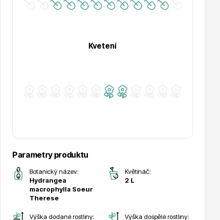
Hortenzie
Kvetení
Azalky a rododendrony
Parametry produktu
Botanický název:
Květináč:
Hydrangea
2 L
macrophylla Soeur
Therese
Růže KORDES
Výška dodané rostliny:
Výška dospělé rostliny: