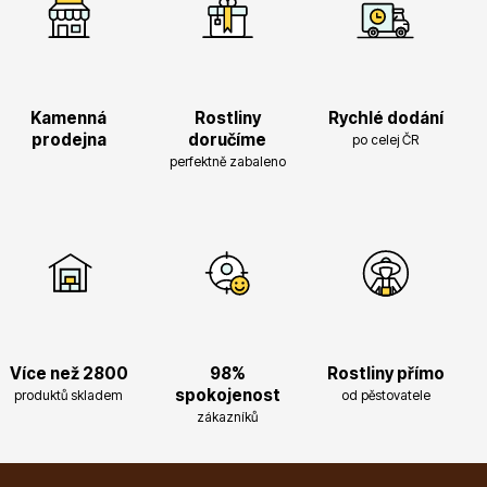
Magnólie
Kamenná
Rostliny
Rychlé dodání
prodejna
doručíme
po celej ČR
perfektně zabaleno
Semena, sadba
Více než 2800
98%
Rostliny přímo
spokojenost
produktů skladem
od pěstovatele
Vodní rostliny
zákazníků