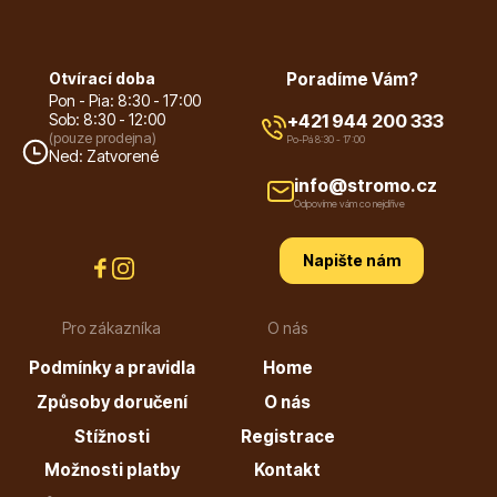
Vzrostlé stromy
Otvírací doba
Poradíme Vám?
Pon - Pia: 8:30 - 17:00
Sob: 8:30 - 12:00
+421 944 200 333
(pouze prodejna)
Po-Pá 8:30 - 17:00
Ned: Zatvorené
info@stromo.cz
Nářadí, příslušenství
Odpovíme vám co nejdříve
Napište nám
Pro zákazníka
O nás
Podmínky a pravidla
Home
Postřiky, přípravky
Způsoby doručení
O nás
Stížnosti
Registrace
Možnosti platby
Kontakt