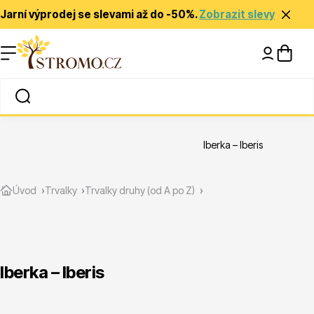
Jarní výprodej se slevami až do -50%.
Zobrazit slevy
Nápady a inspirace
Rady a tipy
Iberka – Iberis
Zlevněné
Úvod
Trvalky
Trvalky druhy (od A po Z)
Iberka – Iberis
Jehličnany