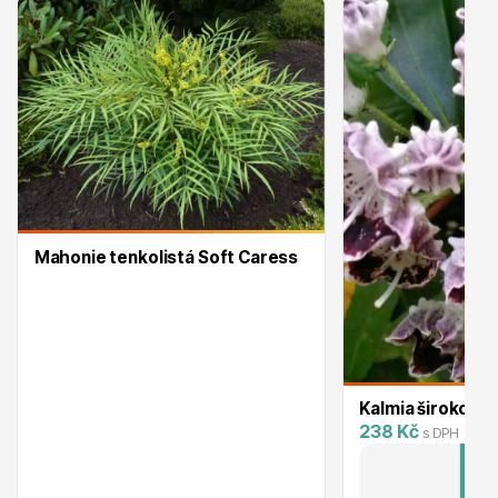
Trvalky
Bylinky do kuchyně
Mahonie tenkolistá Soft Caress
Živé ploty
Kalmia širokolist
238 Kč
s DPH