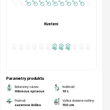
Hortenzie
Kvetení
Azalky a rododendrony
Parametry produktu
Botanický název:
Květináč:
Hibiscus syriacus
10 L
Růže KORDES
Podnož:
Výška dodané rostliny:
sazenice ibišku
150 cm