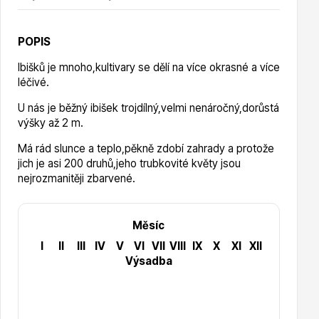
Vzrostlé stromy
POPIS
Ibišků je mnoho,kultivary se dělí na více okrasné a více
léčivé.
U nás je běžný ibišek trojdílný,velmi nenáročný,dorůstá
Nářadí, příslušenství
výšky až 2 m.
Má rád slunce a teplo,pěkně zdobí zahrady a protože
jich je asi 200 druhů,jeho trubkovité květy jsou
nejrozmanitěji zbarvené.
Měsíc
Postřiky, přípravky
I
II
III
IV
V
VI
VII
VIII
IX
X
XI
XII
Výsadba