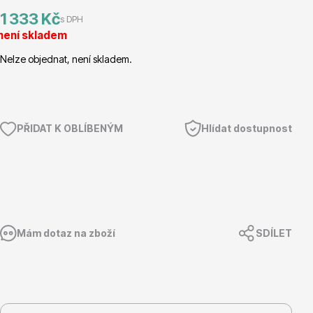
1 333 Kč
s DPH
Magnólie
není skladem
Nelze objednat, není skladem.
PŘIDAT K OBLÍBENÝM
Hlídat dostupnost
Semena, sadba
Mám dotaz na zboží
SDÍLET
Vodní rostliny