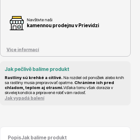
Navštivte naši
kamennou prodejnu v Prievidzi
Květináče
Více informací
Jak pečlivě balíme produkt
Rastliny sú krehké a citlivé.
Na rozdiel od ponožiek alebo kníh
sa rastliny musia prepravovať opatrne.
Chránime ich pred
Cibuloviny
chladom, teplom aj otrasmi.
Vďaka tomu však dorazia v
skvelej kondícii a pripravené robiť vám radosť.
Jak vypadá balení
Popis
Jak balíme produkt