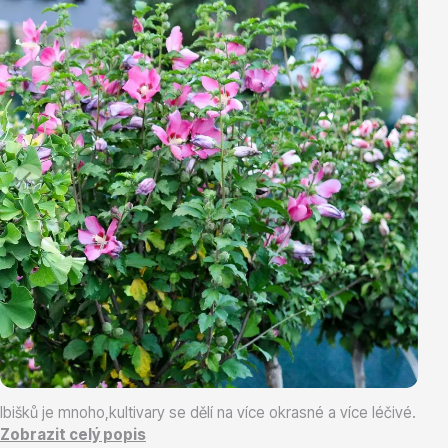
Vřesovištní rostliny
Vánoční stromky v květináčích a řezané
Ibišků je mnoho,kultivary se dělí na více okrasné a více léčivé.
Zobrazit celý popis