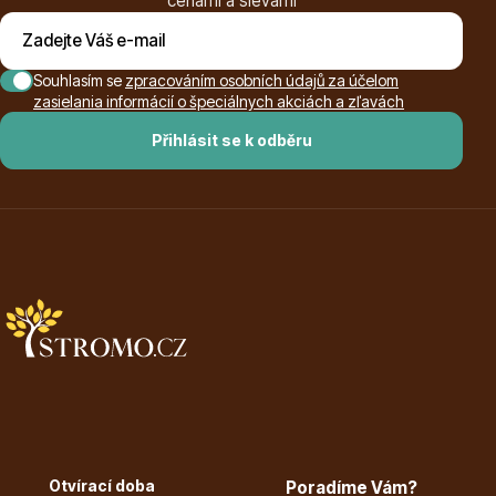
cenami a slevami
Souhlasím se
zpracováním osobních údajů za účelom
zasielania informácií o špeciálnych akciách a zľavách
Přihlásit se k odběru
Plazivé rostliny
Popínavé rostliny
Otvírací doba
Poradíme Vám?