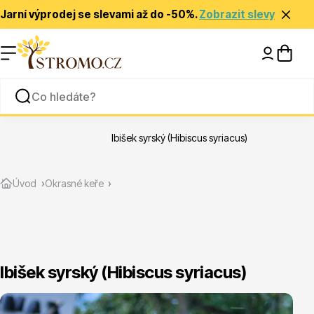
Jarní výprodej se slevami až do -50%.
Zobrazit slevy
Nápady a inspirace
Rady a tipy
Ibišek syrský (Hibiscus syriacus)
Zlevněné
Úvod
Okrasné keře
Ibišek syrský (Hibiscus syriacus)
Jehličnany