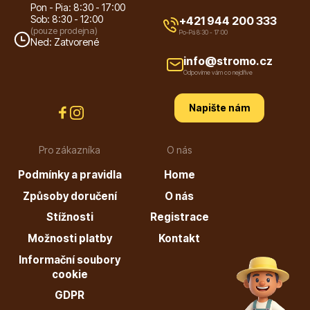
Pon - Pia: 8:30 - 17:00
Sob: 8:30 - 12:00
+421 944 200 333
(pouze prodejna)
Listnaté stromy
Po-Pá 8:30 - 17:00
Ned: Zatvorené
info@stromo.cz
Odpovíme vám co nejdříve
Napište nám
Pro zákazníka
O nás
Bambusy
Podmínky a pravidla
Home
Způsoby doručení
O nás
Stížnosti
Registrace
Možnosti platby
Kontakt
Informační soubory
Dekorace
cookie
GDPR