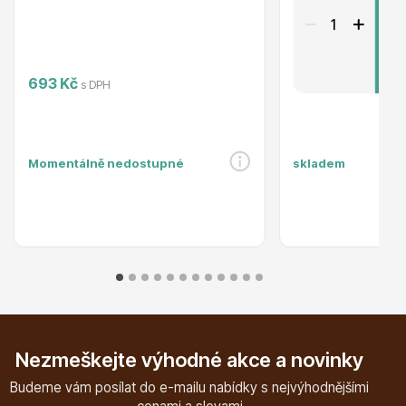
P
Ovocné stromy
693 Kč
s DPH
Momentálně nedostupné
skladem
Okrasné trávy
Nezmeškejte výhodné akce a novinky
Budeme vám posílat do e-mailu nabídky s nejvýhodnějšími
Okrasné keře