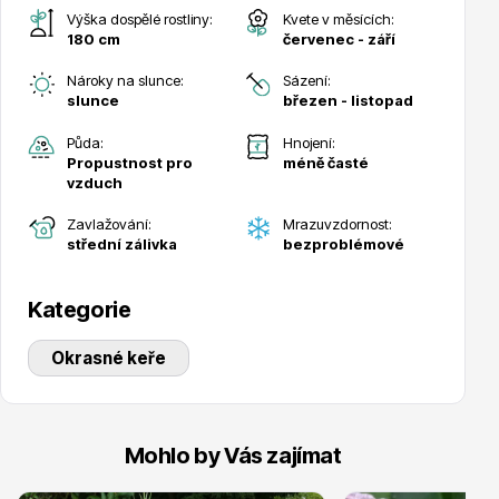
Výška dospělé rostliny:
Kvete v měsících:
180 cm
červenec - září
Nároky na slunce:
Sázení:
slunce
březen - listopad
Půda:
Hnojení:
Drobná ovoce
Propustnost pro
méně časté
vzduch
Zavlažování:
Mrazuvzdornost:
střední zálivka
bezproblémové
Kategorie
Substráty, hnojiva, kůra
Okrasné keře
Mohlo by Vás zajímat