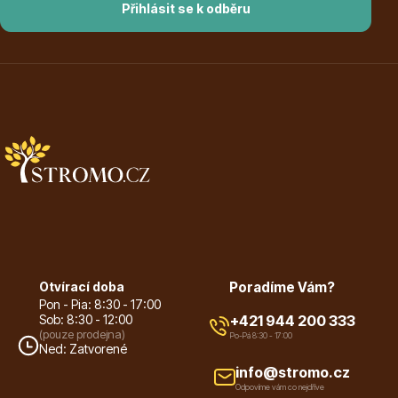
Přihlásit se k odběru
Plazivé rostliny
Otvírací doba
Poradíme Vám?
Popínavé rostliny
Pon - Pia: 8:30 - 17:00
Sob: 8:30 - 12:00
+421 944 200 333
(pouze prodejna)
Po-Pá 8:30 - 17:00
Ned: Zatvorené
info@stromo.cz
Odpovíme vám co nejdříve