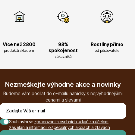
Ovocné stromy
Více než 2800
98%
Rostliny přímo
spokojenost
produktů skladem
od pěstovatele
zákazníků
Okrasné trávy
Nezmeškejte výhodné akce a novinky
Budeme vám posílat do e-mailu nabídky s nejvýhodnějšími
cenami a slevami
Souhlasím se
zpracováním osobních údajů za účelom
zasielania informácií o špeciálnych akciách a zľavách
Okrasné keře