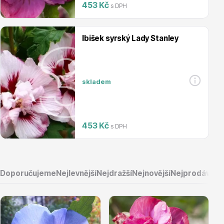
453 Kč
s DPH
Magnólie
Ibišek syrský Lady Stanley
skladem
Semena, sadba
453 Kč
s DPH
Doporučujeme
Nejlevnější
Nejdražší
Nejnovější
Nejprodávaněj
Vodní rostliny