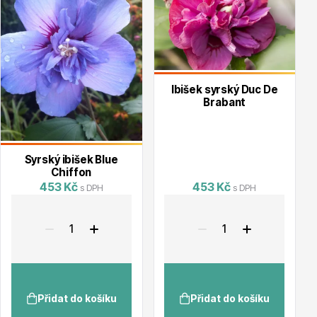
Květináče
Ibišek syrský Duc De
Brabant
Syrský ibišek Blue
Chiffon
453 Kč
453 Kč
s DPH
s DPH
Cibuloviny
Přidat do košíku
Přidat do košíku