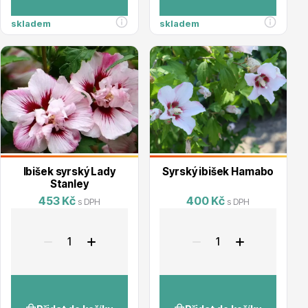
Vzrostlé stromy
skladem
skladem
Nářadí, příslušenství
Ibišek syrský Lady
Syrský ibišek Hamabo
Stanley
453 Kč
400 Kč
s DPH
s DPH
Postřiky, přípravky