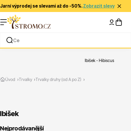
Jarní výprodej se slevami až do -50%.
Zobrazit slevy
Nápady a inspirace
Rady a tipy
Ibišek - Hibiscus
Zlevněné
Úvod
Trvalky
Trvalky druhy (od A po Z)
Ibišek
Jehličnany
Nejprodávanější