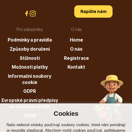
Napište nám
Listnaté stromy
Pro zákazníka
O nás
Podmínky a pravidla
Home
Způsoby doručení
O nás
Stížnosti
Registrace
Bambusy
Možnosti platby
Kontakt
Informační soubory
cookie
GDPR
Evropské právní předpisy
na ochranu rostlin
Cookies
Dekorace
GPSR
Naše webové stránky používají soubory cookies, které nám pomáhají
je neustále zlepšovat. Abychom mohli cookies používat, potřebujeme