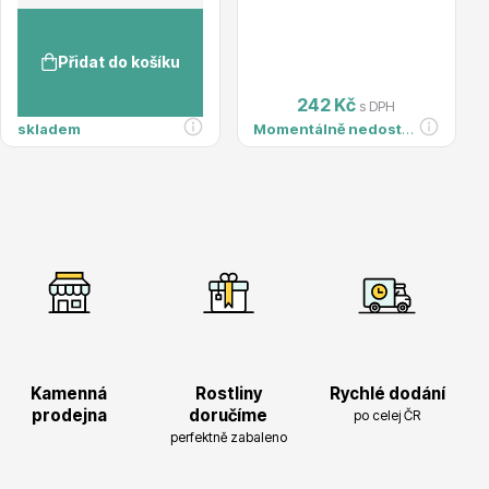
Trvalky
Přidat do košíku
242 Kč
s DPH
skladem
Momentálně nedostupné
Bylinky do kuchyně
Kamenná
Rostliny
Rychlé dodání
Živé ploty
prodejna
doručíme
po celej ČR
perfektně zabaleno