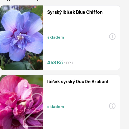
Syrský ibišek Blue Chiffon
skladem
Vřesovištní rostliny
453 Kč
s DPH
Ibišek syrský Duc De Brabant
Vánoční stromky v květináčích a řezané
skladem