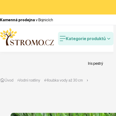
Kamenná prodejna
v Bojnicích
Kategorie produktů
Iris pestrý
Zlevněné
Cibulovin
Úvod
Vodní rostliny
Hloubka vody až 30 cm