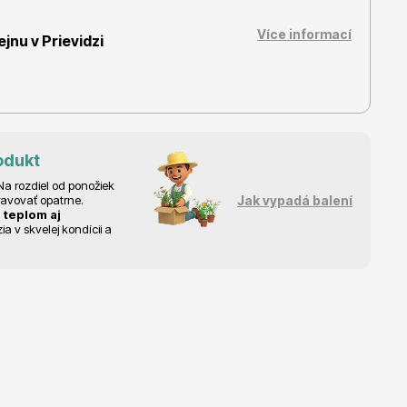
Více informací
nu v Prievidzi
Dárkový poukaz
odukt
a rozdiel od ponožiek
ravovať opatrne.
Jak vypadá balení
 teplom aj
 v skvelej kondícii a