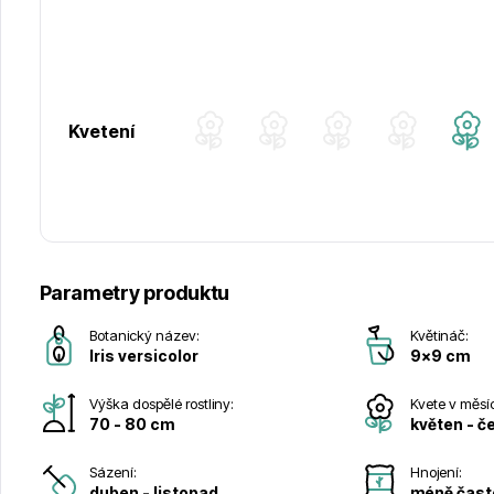
Kvetení
Parametry produktu
Botanický název:
Květináč:
Iris versicolor
9x9 cm
Výška dospělé rostliny:
Kvete v měsí
70 - 80 cm
květen - č
Sázení:
Hnojení:
duben - listopad
méně čast