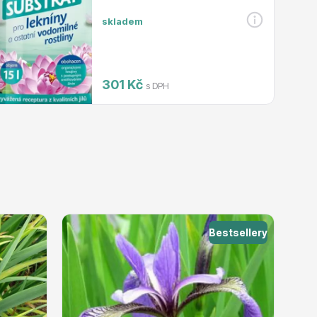
skladem
301 Kč
s DPH
Bestsellery