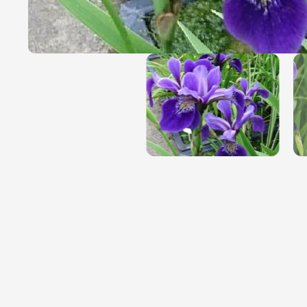
Magnólie
Hortenzi
Semena, sadba
Azalky a