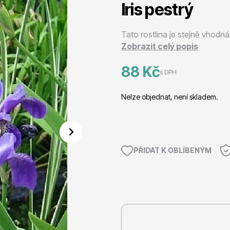
Iris pestrý
 stromy
Trvalky
Tato rostlina je stejně vhodná
Zobrazit celý popis
88 Kč
s DPH
Nelze objednat, není skladem.
říslušenství
Bylinky do kuchyně
PŘIDAT K OBLÍBENÝM
 přípravky
Živé ploty