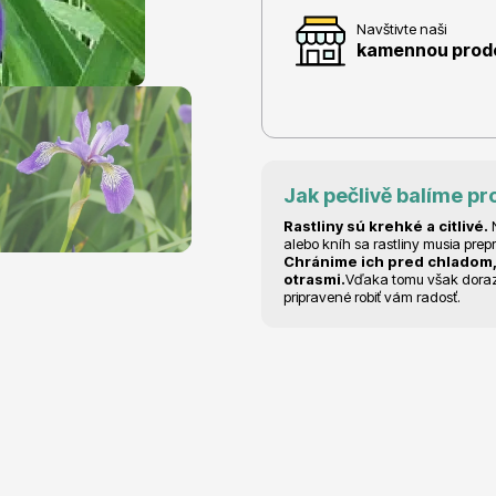
Navštivte naši
kamennou prodej
e
Ovocné stromy
Jak pečlivě balíme pr
Rastliny sú krehké a citlivé.
N
alebo kníh sa rastliny musia prep
Chránime ich pred chladom,
otrasmi.
Vďaka tomu však dorazia
pripravené robiť vám radosť.
 rododendrony
Okrasné trávy