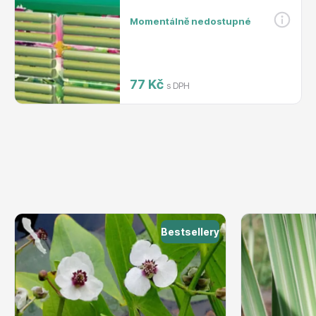
Momentálně nedostupné
77 Kč
s DPH
Bestsellery