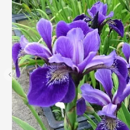
Jehličnany
Vzrostlé
Vřesovištní rostliny
Nářadí, p
Vánoční stromky v květináčích a
Postřiky,
řezané