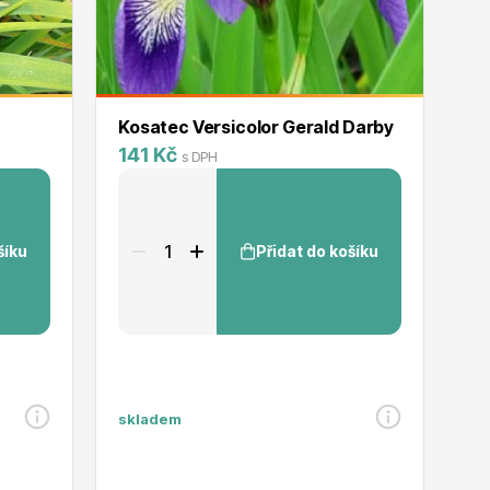
Kosatec Versicolor Gerald Darby
Kř
141 Kč
1
s DPH
šíku
Přidat do košíku
skladem
sk