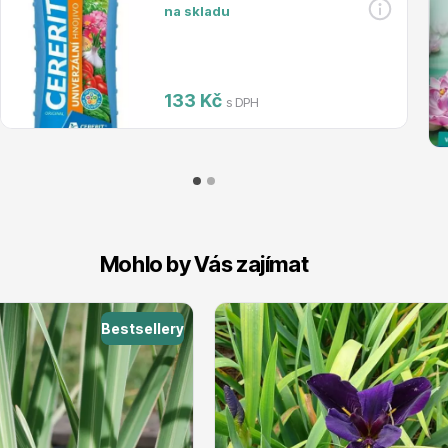
na skladu
133 Kč
s DPH
Mohlo by Vás zajímat
Bestsellery