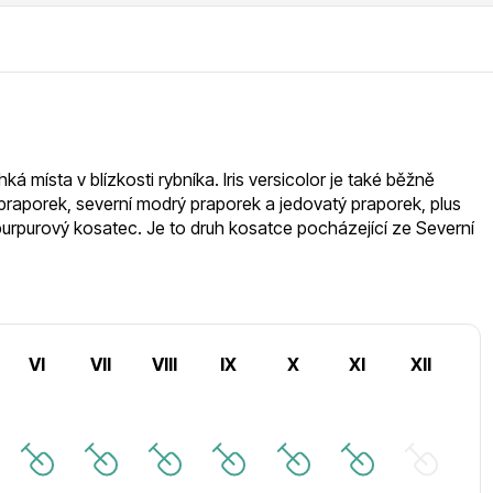
RDES
Okrasné keře
á místa v blízkosti rybníka. Iris versicolor je také běžně
voce
Plazivé rostliny
raporek, severní modrý praporek a jedovatý praporek, plus
o purpurový kosatec. Je to druh kosatce pocházející ze Severní
VI
VII
VIII
IX
X
XI
XII