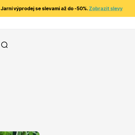
Jarní výprodej se slevami až do -50%.
Zobrazit slevy
y
Substráty, hnojiva, kůra