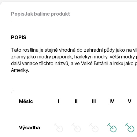
Vodní rostliny
Růže KO
Popis
Jak balíme produkt
POPIS
Tato rostlina je stejně vhodná do zahradní půdy jako na vlhk
Květináče
Drobná o
známý jako modrý praporek, harlekýn modrý, větší modrý p
další variace těchto názvů, a ve Velké Británii a Irsku jak
Ameriky.
Měsíc
I
II
III
IV
V
Výsadba