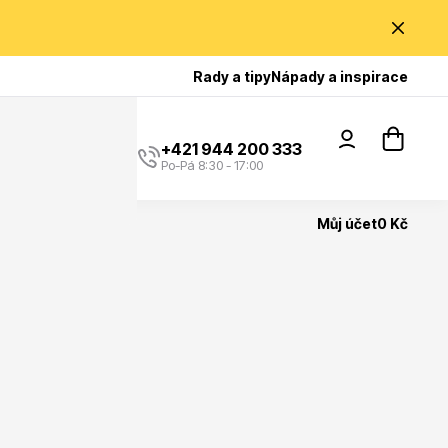
Poradíme Vám?
Rady a tipy
Nápady a inspirace
+421 944 200 333
Po-Pá 8:30 - 17:00
Můj účet
0 Kč
Popínavé rostliny