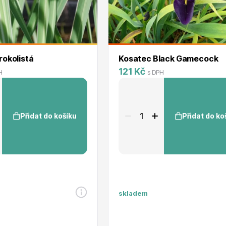
irokolistá
Kosatec Black Gamecock
121 Kč
H
s DPH
Přidat do košíku
Přidat do ko
skladem