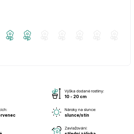
Výška dodané rostliny:
10 - 20 cm
cích:
Nároky na slunce:
ervenec
slunce/stín
Zavlažování:
é
střední zálivka