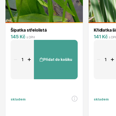
Šípatka střelolistá
Křídlatka š
145 Kč
141 Kč
s DPH
s DP
Přidat do košíku
skladem
skladem