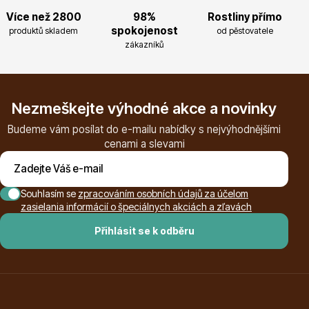
Více než 2800
98%
Rostliny přímo
Magnólie
spokojenost
produktů skladem
od pěstovatele
zákazníků
Nezmeškejte výhodné akce a novinky
Budeme vám posílat do e-mailu nabídky s nejvýhodnějšími
cenami a slevami
Semena, sadba
Souhlasím se
zpracováním osobních údajů za účelom
zasielania informácií o špeciálnych akciách a zľavách
Přihlásit se k odběru
Vodní rostliny