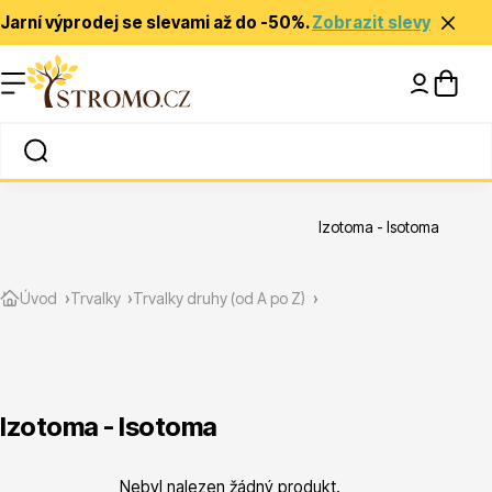
Jarní výprodej se slevami až do -50%.
Zobrazit slevy
Nápady a inspirace
Rady a tipy
Izotoma - Isotoma
Zlevněné
Úvod
Trvalky
Trvalky druhy (od A po Z)
Izotoma - Isotoma
Jehličnany
Nebyl nalezen žádný produkt.