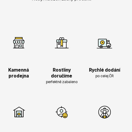
Vřesovištní rostliny
Kamenná
Rostliny
Rychlé dodání
prodejna
doručíme
po celej ČR
perfektně zabaleno
Vánoční stromky v květináčích a řezané