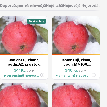
Doporučujeme
Nejlevnější
Nejdražší
Nejnovější
Nejprodávaněj
Bestsellery
Vřesovištní rostliny
Jabloň Fuji zimná,
Jabloň Fuji, zimní,
podn. A2, prostok.
podn. MM106,
prostok.
341 Kč
346 Kč
s DPH
s DPH
Momentálně nedostupné
Momentálně nedostupné
Vánoční stromky v květináčích a řezané