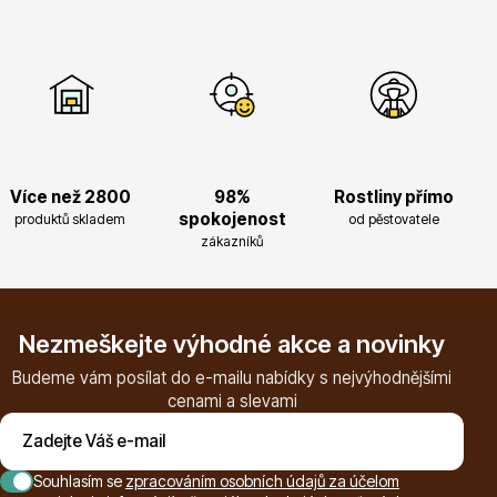
Květináče
Více než 2800
98%
Rostliny přímo
spokojenost
produktů skladem
od pěstovatele
zákazníků
Cibuloviny
Nezmeškejte výhodné akce a novinky
Budeme vám posílat do e-mailu nabídky s nejvýhodnějšími
cenami a slevami
Souhlasím se
zpracováním osobních údajů za účelom