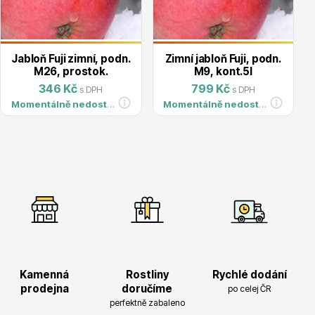
Magnólie
Jabloň Fuji zimní, podn.
Zimní jabloň Fuji, podn.
M26, prostok.
M9, kont.5l
346 Kč
799 Kč
s DPH
s DPH
Momentálně nedostupné
Momentálně nedostupné
Semena, sadba
Vodní rostliny
Kamenná
Rostliny
Rychlé dodání
prodejna
doručíme
po celej ČR
perfektně zabaleno