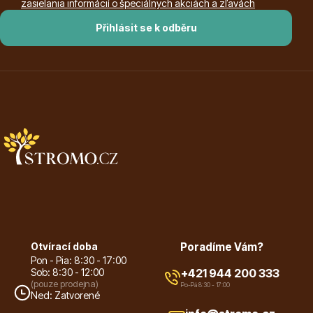
Vzrostlé stromy
zasielania informácií o špeciálnych akciách a zľavách
Přihlásit se k odběru
Nářadí, příslušenství
Postřiky, přípravky
Otvírací doba
Poradíme Vám?
Pon - Pia: 8:30 - 17:00
Sob: 8:30 - 12:00
+421 944 200 333
(pouze prodejna)
Po-Pá 8:30 - 17:00
Ned: Zatvorené