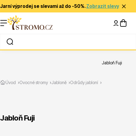
Jarní výprodej se slevami až do -50%.
Zobrazit slevy
Nápady a inspirace
Rady a tipy
Jabloň Fuji
Zlevněné
Úvod
Ovocné stromy
Jabloně
Odrůdy jabloní
Jabloň Fuji
Jehličnany