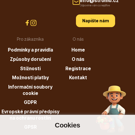
info@stromo.cz
Odpovíme vám co nejdříve
Hortenzie
Napište nám
Pro zákazníka
O nás
Podmínky a pravidla
Home
Způsoby doručení
O nás
Stížnosti
Registrace
Azalky a rododendrony
Možnosti platby
Kontakt
Informační soubory
cookie
GDPR
Evropské právní předpisy
na ochranu rostlin
Růže KORDES
Cookies
GPSR