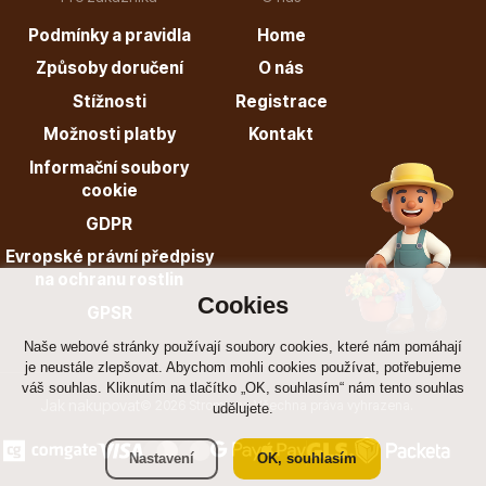
Podmínky a pravidla
Home
Způsoby doručení
O nás
Stížnosti
Registrace
Dárkový poukaz
Možnosti platby
Kontakt
Informační soubory
cookie
GDPR
Poradíme Vám?
Evropské právní předpisy
na ochranu rostlin
Cookies
GPSR
+421 944 200 333
Po-Pá 9:00 - 17:00
Naše webové stránky používají soubory cookies, které nám pomáhají
je neustále zlepšovat. Abychom mohli cookies používat, potřebujeme
váš souhlas. Kliknutím na tlačítko „OK, souhlasím“ nám tento souhlas
Jak nakupovat
© 2026 Stromo.cz Všechna práva vyhrazena.
udělujete.
Nastavení
OK, souhlasím