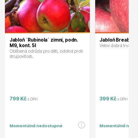
Ovocné stromy
Jabloň ´Rubinola´ zimní, podn.
Jabloň Breaburn 
M9, kont. 5l
Velmi dobrá trvanliv
Oblíbená odrůda pro děti, odolná proti
strupovitosti.
Okrasné trávy
799 Kč
399 Kč
s DPH
s DPH
Momentálně nedostupné
Momentálně nedo
Okrasné keře