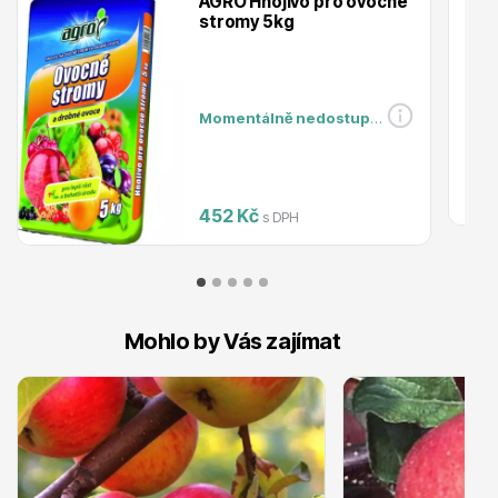
AGRO Hnojivo pro ovocné
stromy 5kg
Trvalky
Momentálně nedostupné
452 Kč
Bylinky do kuchyně
s DPH
Mohlo by Vás zajímat
Živé ploty