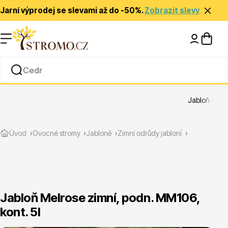
Jarní výprodej se slevami až do -50%.
Zobrazit slevy
Nápady a inspirace
Rady a tipy
Jabloň Melro
Zlevněné
Úvod
Ovocné stromy
Jabloně
Zimní odrůdy jabloní
Jabloň Melrose zimní, podn. MM106,
kont. 5l
Jehličnany