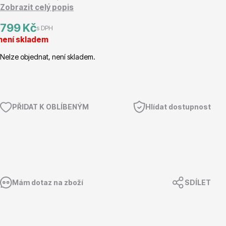
Zobrazit celý popis
Magnólie
799 Kč
s DPH
není skladem
Nelze objednat, není skladem.
Semena, sadba
PŘIDAT K OBLÍBENÝM
Hlídat dostupnost
Mám dotaz na zboží
SDÍLET
Vodní rostliny