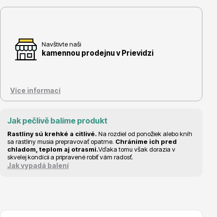
Navštivte naši
Květináče
kamennou prodejnu v Prievidzi
Více informací
Jak pečlivě balíme produkt
Cibuloviny
Rastliny sú krehké a citlivé.
Na rozdiel od ponožiek alebo kníh
sa rastliny musia prepravovať opatrne.
Chránime ich pred
chladom, teplom aj otrasmi.
Vďaka tomu však dorazia v
skvelej kondícii a pripravené robiť vám radosť.
Jak vypadá balení