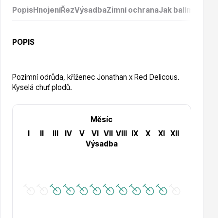
Vzrostlé stromy
Popis
Hnojení
Řez
Výsadba
Zimní ochrana
Jak balíme prod
POPIS
Pozimní odrůda, kříženec Jonathan x Red Delicous.
Nářadí, příslušenství
Kyselá chuť plodů.
Měsíc
I
II
III
IV
V
VI
VII
VIII
IX
X
XI
XII
Výsadba
Postřiky, přípravky