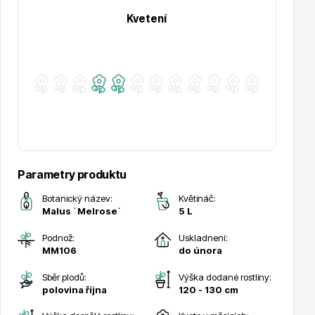
Kvetení
Hortenzie
Azalky a rododendrony
Parametry produktu
Botanický název:
Květináč:
Malus ´Melrose´
5 L
Podnož:
Uskladnení:
MM106
do února
Sběr plodů:
Výška dodané rostliny:
Růže KORDES
polovina října
120 - 130 cm