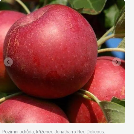
Vřesovištní rostliny
Vánoční stromky v květináčích a řezané
Pozimní odrůda, kříženec Jonathan x Red Delicous.