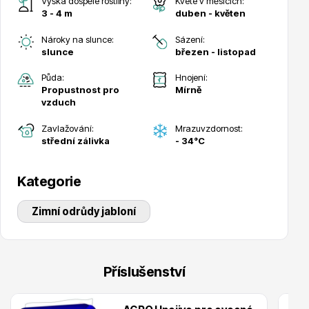
Výška dospělé rostliny:
Kvete v měsících:
3 - 4 m
duben - květen
Nároky na slunce:
Sázení:
slunce
březen - listopad
Půda:
Hnojení:
Drobná ovoce
Propustnost pro
Mírně
vzduch
Zavlažování:
Mrazuvzdornost:
střední zálivka
- 34°C
Kategorie
Substráty, hnojiva, kůra
Zimní odrůdy jabloní
Příslušenství