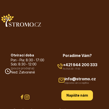
Listnaté stromy
Bambusy
Otvírací doba
Poradíme Vám?
Pon - Pia: 8:30 - 17:00
Sob: 8:30 - 12:00
+421 944 200 333
(pouze prodejna)
Po-Pá 8:30 - 17:00
Ned: Zatvorené
info@stromo.cz
Odpovíme vám co nejdříve
Dekorace
Napište nám