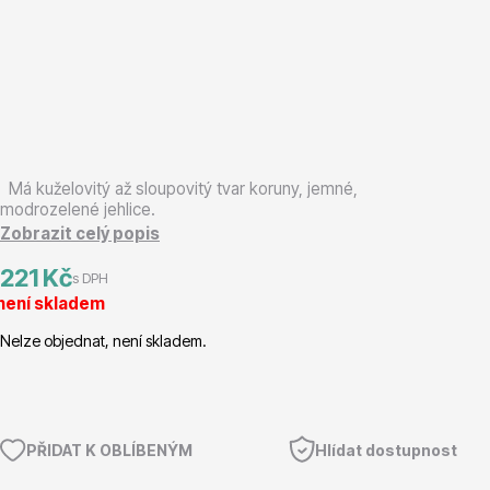
Magnólie
Má kuželovitý až sloupovitý tvar koruny, jemné,
modrozelené jehlice.
Semena, sadba
Zobrazit celý popis
221 Kč
s DPH
není skladem
Nelze objednat, není skladem.
Vodní rostliny
PŘIDAT K OBLÍBENÝM
Hlídat dostupnost