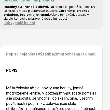
Jak pečlivě balíme produkt
Vzrostlé stromy
Rastliny sú krehké a citlivé.
Na rozdiel od ponožiek alebo kníh
sa rastliny musia prepravovať opatrne.
Chránime ich pred
chladom, teplom aj otrasmi.
Vďaka tomu však dorazia v
skvelej kondícii a pripravené robiť vám radosť.
Jak vypadá balení
Nářadí, příslušenství
Popis
Hnojení
Řez
Výsadba
Zimní ochrana
Jak balíme prod
POPIS
Postřiky, přípravky
Má kuželovitý až sloupovitý tvar koruny, jemné,
modrozelené jehlice. V pozdějším věku roste pomaleji
a je sloupovitá. Je vhodná i do skalky. Snáší všechny
povětrnostní podmínky. Jalovce jsou stále
oblíbenějším jehličnanem právě pro svou nenáročnost.