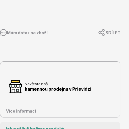
Květináče
Mám dotaz na zboží
SDÍLET
Cibuloviny
Navštivte naši
kamennou prodejnu v Prievidzi
Více informací