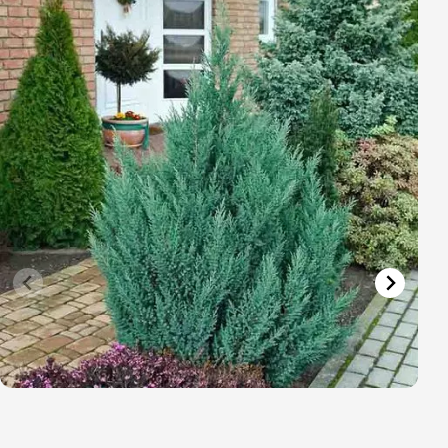
Vřesovištní rostliny
Vánoční stromky v květináčích a řezané