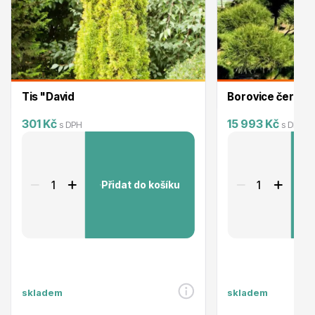
Ovocné stromy
Tis "David
Borovice černá ´
301 Kč
15 993 Kč
s DPH
s DPH
Okrasné trávy
Přidat do košíku
P
skladem
skladem
Okrasné keře