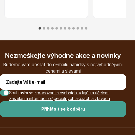
Plazivé rostliny
Nezmeškejte výhodné akce a novinky
Budeme vám posílat do e-mailu nabídky s nejvýhodnějšími
cenami a slevami
Souhlasím se
zpracováním osobních údajů za účelom
Popínavé rostliny
zasielania informácií o špeciálnych akciách a zľavách
Přihlásit se k odběru