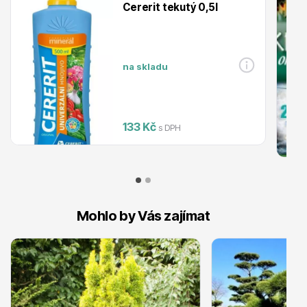
Cererit tekutý 0,5l
Trvalky
na skladu
133 Kč
s DPH
Bylinky do kuchyně
Mohlo by Vás zajímat
Živé ploty