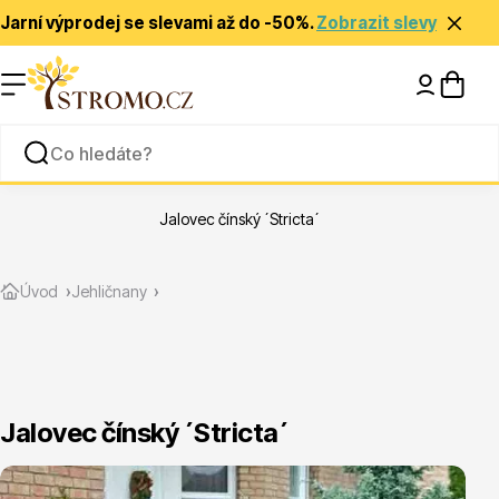
Jarní výprodej se slevami až do -50%.
Zobrazit slevy
Nápady a inspirace
Rady a tipy
Jalovec čínský ´Stricta´
Zlevněné
Úvod
Jehličnany
Jalovec čínský ´Stricta´
Jehličnany