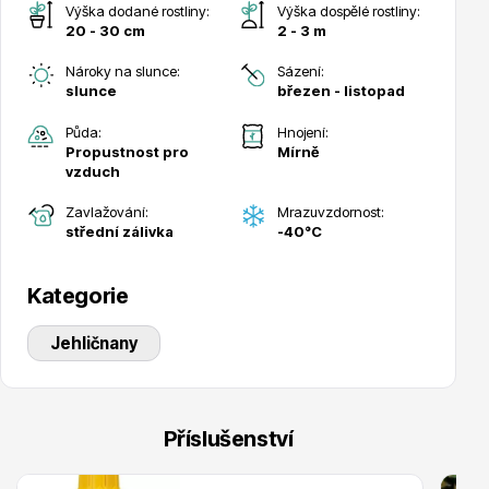
Výška dodané rostliny:
Výška dospělé rostliny:
20 - 30 cm
2 - 3 m
Nároky na slunce:
Sázení:
slunce
březen - listopad
Půda:
Hnojení:
Drobná ovoce
Propustnost pro
Mírně
vzduch
Zavlažování:
Mrazuvzdornost:
střední zálivka
-40°C
Kategorie
Substráty, hnojiva, kůra
Jehličnany
Příslušenství