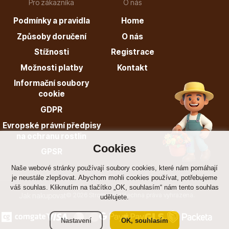
Pro zákazníka
O nás
Podmínky a pravidla
Home
Způsoby doručení
O nás
Stížnosti
Registrace
Dárkový poukaz
Možnosti platby
Kontakt
Informační soubory
cookie
GDPR
Poradíme Vám?
Evropské právní předpisy
na ochranu rostlin
Cookies
+421 944 200 333
GPSR
Po-Pá 9:00 - 17:00
Naše webové stránky používají soubory cookies, které nám pomáhají
je neustále zlepšovat. Abychom mohli cookies používat, potřebujeme
váš souhlas. Kliknutím na tlačítko „OK, souhlasím“ nám tento souhlas
Jak nakupovat
© 2026 Stromo.cz Všechna práva vyhrazena.
udělujete.
Nastavení
OK, souhlasím