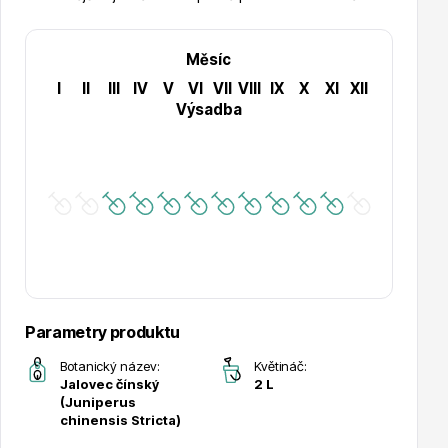
Měsíc
Hortenzie
I
II
III
IV
V
VI
VII
VIII
IX
X
XI
XII
Výsadba
Azalky a rododendrony
Parametry produktu
Botanický název:
Květináč:
Jalovec čínský
2 L
(Juniperus
Růže KORDES
chinensis Stricta)