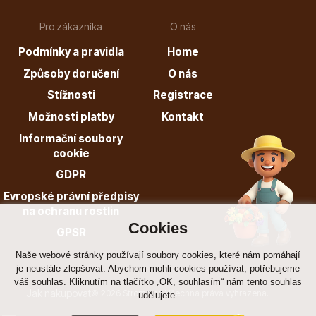
Pro zákazníka
O nás
Listnaté stromy
Podmínky a pravidla
Home
Způsoby doručení
O nás
Stížnosti
Registrace
Možnosti platby
Kontakt
Informační soubory
cookie
Bambusy
GDPR
Evropské právní předpisy
na ochranu rostlin
Cookies
GPSR
Naše webové stránky používají soubory cookies, které nám pomáhají
je neustále zlepšovat. Abychom mohli cookies používat, potřebujeme
Dekorace
váš souhlas. Kliknutím na tlačítko „OK, souhlasím“ nám tento souhlas
Jak nakupovat
© 2026 Stromo.cz Všechna práva vyhrazena.
udělujete.