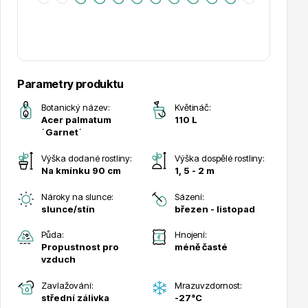
Hortenzie
Parametry produktu
Botanický název:
Květináč:
Acer palmatum
110 L
´Garnet´
Výška dodané rostliny:
Výška dospělé rostliny:
Azalky a rododendrony
Na kmínku 90 cm
1, 5 - 2 m
Nároky na slunce:
Sázení:
slunce/stín
březen - listopad
Půda:
Hnojení:
Propustnost pro
méně časté
vzduch
Růže KORDES
Zavlažování:
Mrazuvzdornost:
střední zálivka
-27°C