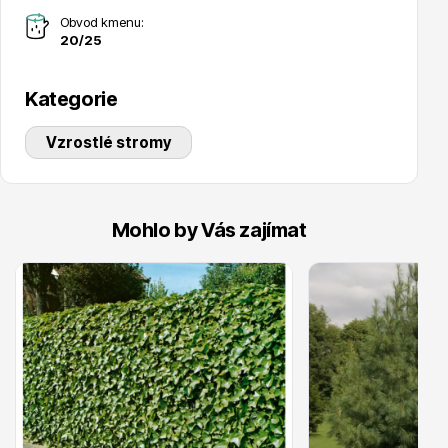
Obvod kmenu:
20/25
Kategorie
Drobná ovoce
Vzrostlé stromy
Mohlo by Vás zajímat
Substráty, hnojiva, kůra