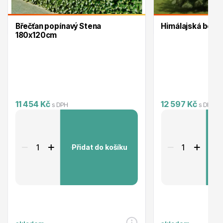
Trvalky
Břečťan popínavý Stena
Himálajská boro
180x120cm
Bylinky do kuchyně
11 454 Kč
12 597 Kč
s DPH
s DPH
Přidat do košíku
P
Živé ploty