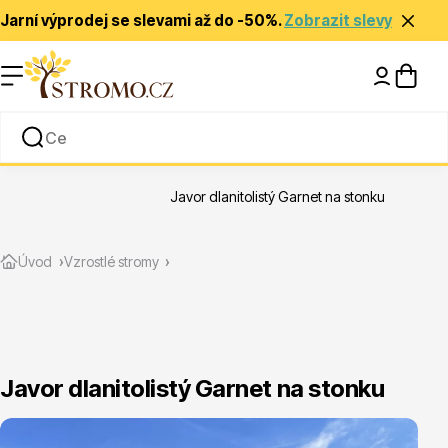
Jarní výprodej se slevami až do -50%.
Zobrazit slevy
Nápady a inspirace
Rady a tipy
Javor dlanitolistý Garnet na stonku
Zlevněné
Úvod
Vzrostlé stromy
Javor dlanitolistý Garnet na stonku
Jehličnany