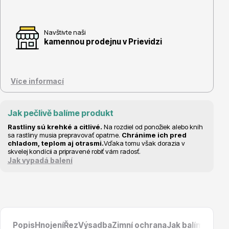
Navštivte naši
kamennou prodejnu v Prievidzi
Květináče
Více informací
Jak pečlivě balíme produkt
Rastliny sú krehké a citlivé.
Na rozdiel od ponožiek alebo kníh
sa rastliny musia prepravovať opatrne.
Chránime ich pred
Cibuloviny
chladom, teplom aj otrasmi.
Vďaka tomu však dorazia v
skvelej kondícii a pripravené robiť vám radosť.
Jak vypadá balení
Popis
Hnojení
Řez
Výsadba
Zimní ochrana
Jak balíme prod