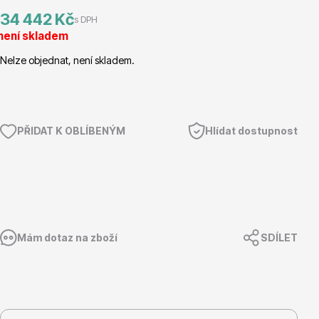
34 442 Kč
s DPH
Magnólie
není skladem
Nelze objednat, není skladem.
PŘIDAT K OBLÍBENÝM
Hlídat dostupnost
Semena, sadba
Mám dotaz na zboží
SDÍLET
Vodní rostliny