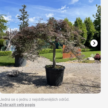
Vřesovištní rostliny
Vánoční stromky v květináčích a řezané
Jedná se o jednu z nejoblíbenějších odrůd.
Zobrazit celý popis