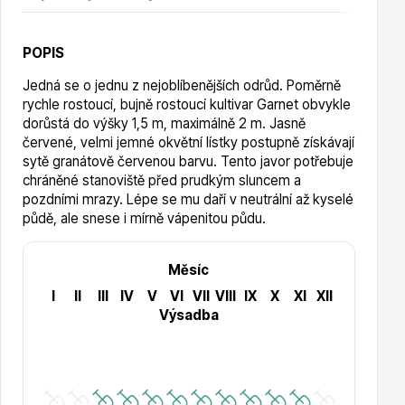
Vzrostlé stromy
POPIS
Jedná se o jednu z nejoblíbenějších odrůd. Poměrně
rychle rostoucí, bujně rostoucí kultivar Garnet obvykle
dorůstá do výšky 1,5 m, maximálně 2 m.
Jasně
červené, velmi jemné okvětní lístky postupně získávají
Nářadí, příslušenství
sytě granátově červenou barvu. Tento javor potřebuje
chráněné stanoviště před prudkým sluncem a
pozdními mrazy. Lépe se mu daří v neutrální až kyselé
půdě, ale snese i mírně vápenitou půdu.
Měsíc
I
II
III
IV
V
VI
VII
VIII
IX
X
XI
XII
Postřiky, přípravky
Výsadba