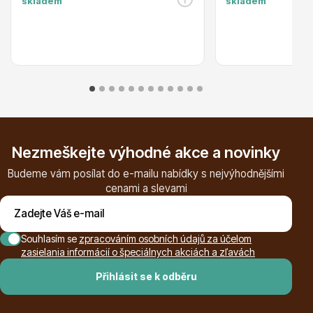
skladem
skladem
Ovocné stromy
Nezmeškejte výhodné akce a novinky
Budeme vám posílat do e-mailu nabídky s nejvýhodnějšími
Okrasné trávy
cenami a slevami
Souhlasím se
zpracováním osobních údajů za účelom
zasielania informácií o špeciálnych akciách a zľavách
Přihlásit se k odběru
Okrasné keře