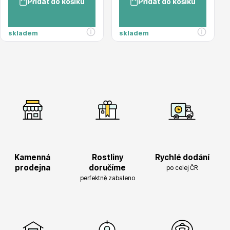
Přidat do košíku
Přidat do košíku
Magnólie
skladem
skladem
Semena, sadba
Kamenná
Rostliny
Rychlé dodání
prodejna
doručíme
po celej ČR
perfektně zabaleno
Vodní rostliny