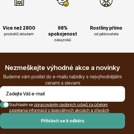
Více než 2800
98%
Rostliny přímo
Květináče
spokojenost
produktů skladem
od pěstovatele
zákazníků
Nezmeškejte výhodné akce a novinky
Budeme vám posílat do e-mailu nabídky s nejvýhodnějšími
Cibuloviny
cenami a slevami
Souhlasím se
zpracováním osobních údajů za účelom
zasielania informácií o špeciálnych akciách a zľavách
Přihlásit se k odběru