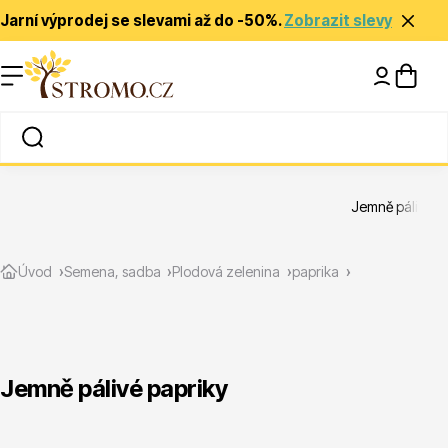
Jarní výprodej se slevami až do -50%.
Zobrazit slevy
Nápady a inspirace
Rady a tipy
Jemně pálivé p
Zlevněné
Úvod
Semena, sadba
Plodová zelenina
paprika
Jemně pálivé papriky
Jehličnany