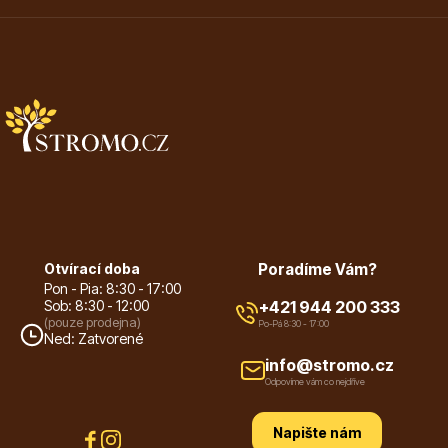
Vzrostlé stromy
Nářadí, příslušenství
Otvírací doba
Poradíme Vám?
Pon - Pia: 8:30 - 17:00
Sob: 8:30 - 12:00
+421 944 200 333
(pouze prodejna)
Po-Pá 8:30 - 17:00
Ned: Zatvorené
Postřiky, přípravky
info@stromo.cz
Odpovíme vám co nejdříve
Napište nám