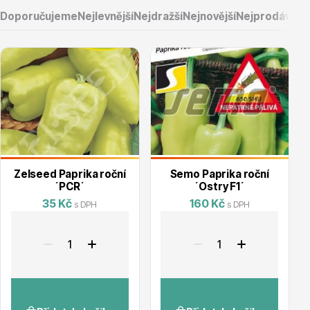
Doporučujeme
Nejlevnější
Nejdražší
Nejnovější
Nejprodávaněj
Vřesovištní rostliny
Zelseed Paprika roční
Semo Paprika roční
´PCR´
´Ostry F1´
35 Kč
160 Kč
s DPH
s DPH
Vánoční stromky v květináčích a řezané