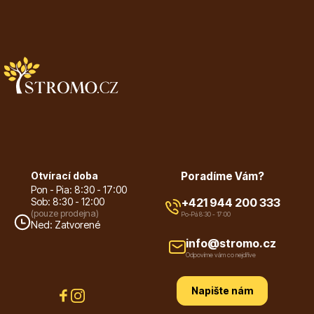
Vzrostlé stromy
Nářadí, příslušenství
Otvírací doba
Poradíme Vám?
Pon - Pia: 8:30 - 17:00
Sob: 8:30 - 12:00
+421 944 200 333
(pouze prodejna)
Po-Pá 8:30 - 17:00
Ned: Zatvorené
Postřiky, přípravky
info@stromo.cz
Odpovíme vám co nejdříve
Napište nám