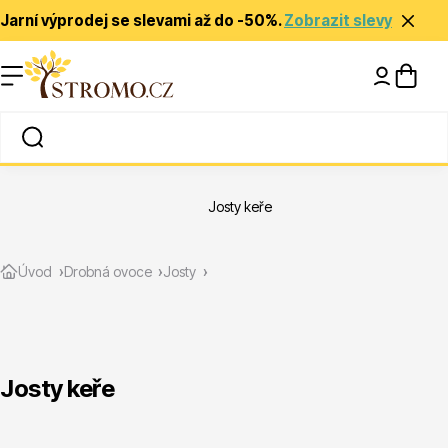
Jarní výprodej se slevami až do -50%.
Zobrazit slevy
Nápady a inspirace
Rady a tipy
Josty keře
Zlevněné
Úvod
Drobná ovoce
Josty
Josty keře
Jehličnany