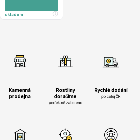
Magnólie
skladem
Semena, sadba
Kamenná
Rostliny
Rychlé dodání
prodejna
doručíme
po celej ČR
perfektně zabaleno
Vodní rostliny