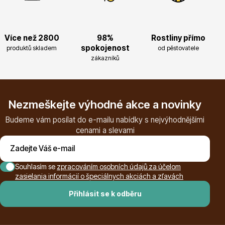
Více než 2800
98%
Rostliny přímo
spokojenost
produktů skladem
od pěstovatele
Květináče
zákazníků
Nezmeškejte výhodné akce a novinky
Budeme vám posílat do e-mailu nabídky s nejvýhodnějšími
cenami a slevami
Cibuloviny
Souhlasím se
zpracováním osobních údajů za účelom
zasielania informácií o špeciálnych akciách a zľavách
Přihlásit se k odběru