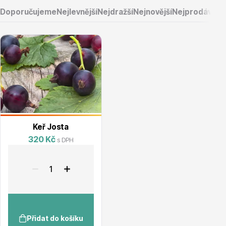
Doporučujeme
Nejlevnější
Nejdražší
Nejnovější
Nejprodávaněj
Vřesovištní rostliny
Keř Josta
320 Kč
s DPH
Vánoční stromky v květináčích a řezané
Přidat do košíku