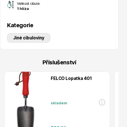
Velikost cibule:
Trvalky
1 hlíza
Kategorie
Jiné cibuloviny
Bylinky do kuchyně
Příslušenství
FELCO Lopatka 401
skladem
Živé ploty