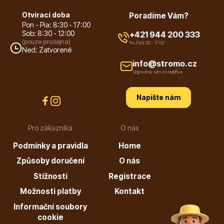
Otvírací doba
Poradíme Vám?
Pon - Pia: 8:30 - 17:00
Sob: 8:30 - 12:00
+421 944 200 333
(pouze prodejna)
Po-Pá 8:30 - 17:00
Ned: Zatvorené
Dárkový poukaz
info@stromo.cz
Odpovíme vám co nejdříve
Napište nám
Poradíme Vám?
Pro zákazníka
O nás
Podmínky a pravidla
Home
+421 944 200 333
Po-Pá 9:00 - 17:00
Způsoby doručení
O nás
Stížnosti
Registrace
Možnosti platby
Kontakt
Informační soubory
cookie