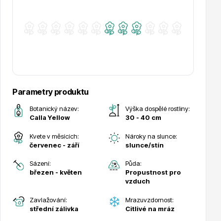
Drobná ovoce
Parametry produktu
Botanický název:
Výška dospělé rostliny:
Calla Yellow
30 - 40 cm
Kvete v měsících:
Nároky na slunce:
červenec - září
slunce/stín
Substráty, hnojiva, kůra
Sázení:
Půda:
březen - květen
Propustnost pro
vzduch
Zavlažování:
Mrazuvzdornost:
střední zálivka
Citlivé na mráz