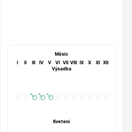
Hortenzie
Měsíc
I
II
III
IV
V
VI
VII
VIII
IX
X
XI
XII
Výsadba
Azalky a rododendrony
Růže KORDES
Kvetení