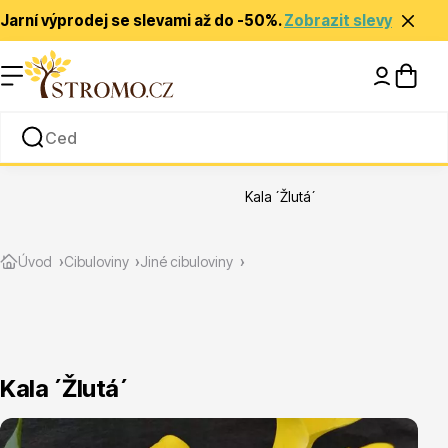
Jarní výprodej se slevami až do -50%.
Zobrazit slevy
Nápady a inspirace
Rady a tipy
Kala ´Žlutá´
Zlevněné
Úvod
Cibuloviny
Jiné cibuloviny
Kala ´Žlutá´
Jehličnany