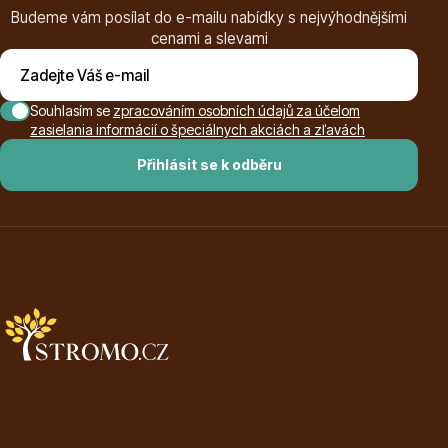
Budeme vám posílat do e-mailu nabídky s nejvýhodnějšími
cenami a slevami
Listnaté stromy
Souhlasím se
zpracováním osobních údajů za účelom
zasielania informácií o špeciálnych akciách a zľavách
Přihlásit se k odběru
Bambusy
Dekorace