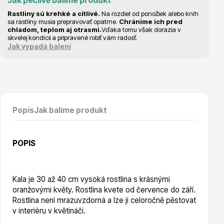
Jak pečlivě balíme produkt
Vzrostlé stromy
Rastliny sú krehké a citlivé.
Na rozdiel od ponožiek alebo kníh
sa rastliny musia prepravovať opatrne.
Chránime ich pred
chladom, teplom aj otrasmi.
Vďaka tomu však dorazia v
skvelej kondícii a pripravené robiť vám radosť.
Jak vypadá balení
Nářadí, příslušenství
Popis
Jak balíme produkt
POPIS
Postřiky, přípravky
Kala je 30 až 40 cm vysoká rostlina s krásnými
oranžovými květy. Rostlina kvete od července do září.
Rostlina není mrazuvzdorná a lze ji celoročně pěstovat
v interiéru v květináči.