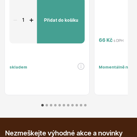
Přidat do košíku
66 Kč
s DPH
Plazivé rostliny
skladem
Momentálně nedo
Popínavé rostliny
Nezmeškejte výhodné akce a novinky