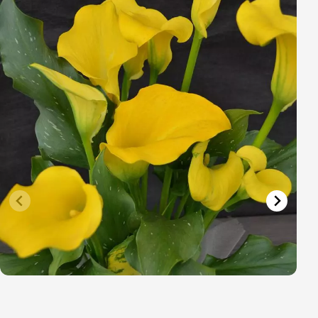
Vřesovištní rostliny
Vánoční stromky v květináčích a řezané