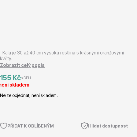
Magnólie
Kala je 30 až 40 cm vysoká rostlina s krásnými oranžovými
květy.
Semena, sadba
Zobrazit celý popis
155 Kč
s DPH
není skladem
Nelze objednat, není skladem.
Vodní rostliny
PŘIDAT K OBLÍBENÝM
Hlídat dostupnost