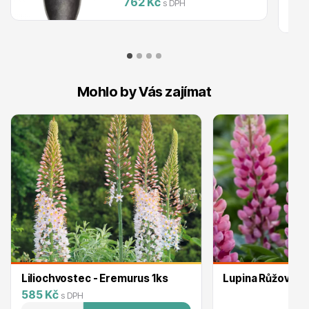
762 Kč
s DPH
Ovocné stromy
Mohlo by Vás zajímat
Okrasné trávy
Liliochvostec - Eremurus 1ks
Lupina Růžová
585 Kč
s DPH
Okrasné keře