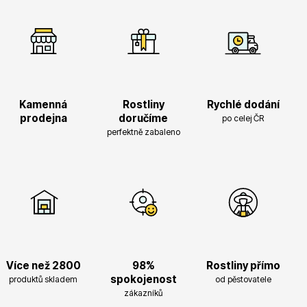
Drobná ovoce
Kamenná
Rostliny
Rychlé dodání
prodejna
doručíme
po celej ČR
perfektně zabaleno
Substráty, hnojiva, kůra
Více než 2800
98%
Rostliny přímo
spokojenost
produktů skladem
od pěstovatele
zákazníků