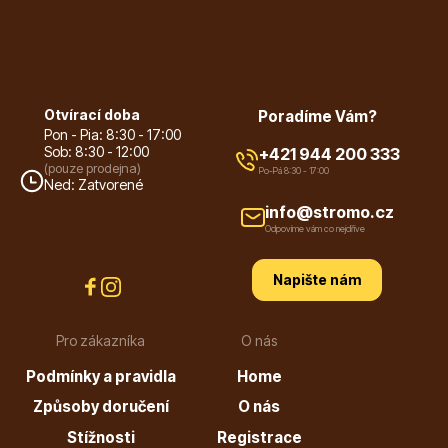
Ovocné stromy
Otvírací doba
Poradíme Vám?
Pon - Pia: 8:30 - 17:00
Sob: 8:30 - 12:00
+421 944 200 333
(pouze prodejna)
Po-Pá 8:30 - 17:00
Ned: Zatvorené
info@stromo.cz
Odpovíme vám co nejdříve
Okrasné trávy
Napište nám
Pro zákazníka
O nás
Podmínky a pravidla
Home
Způsoby doručení
O nás
Okrasné keře
Stížnosti
Registrace