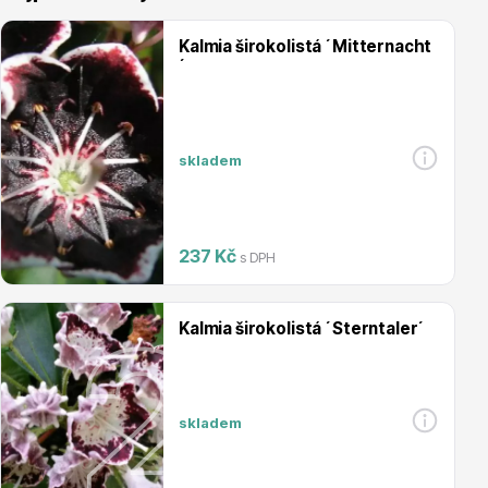
Kalmia širokolistá ´Mitternacht
´
Vřesovištní rostliny
skladem
237 Kč
s DPH
Kalmia širokolistá ´Sterntaler´
Vánoční stromky v květináčích a řezané
skladem