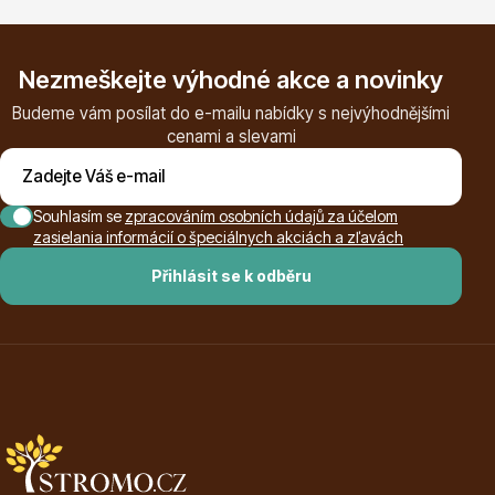
Trvalky
Nezmeškejte výhodné akce a novinky
Budeme vám posílat do e-mailu nabídky s nejvýhodnějšími
cenami a slevami
Bylinky do kuchyně
Souhlasím se
zpracováním osobních údajů za účelom
zasielania informácií o špeciálnych akciách a zľavách
Přihlásit se k odběru
Živé ploty