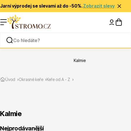
Jarní výprodej se slevami až do -50%.
Zobrazit slevy
Nápady a inspirace
Rady a tipy
Kalmie
Zlevněné
Úvod
Okrasné keře
Keře od A - Z
Kalmie
Jehličnany
Nejprodávanější