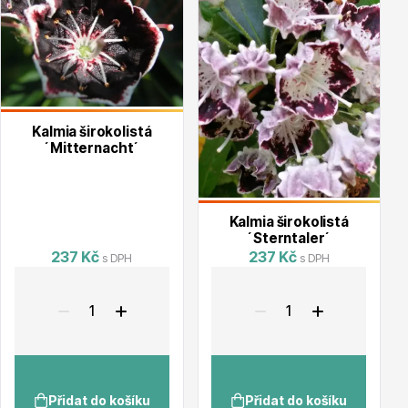
Květináče
Kalmia širokolistá
´Mitternacht´
Kalmia širokolistá
´Sterntaler´
Cibuloviny
237 Kč
237 Kč
s DPH
s DPH
Přidat do košíku
Přidat do košíku