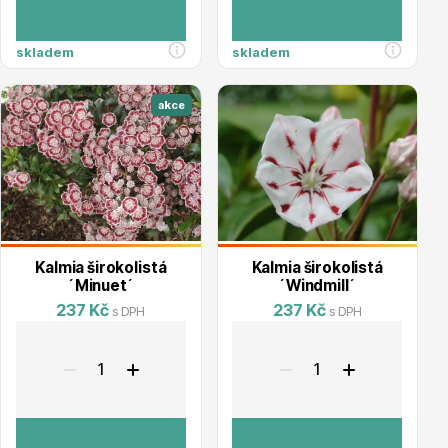
Vzrostlé stromy
skladem
skladem
akce
Nářadí, příslušenství
Kalmia širokolistá
Kalmia širokolistá
´Minuet´
´Windmill´
237 Kč
237 Kč
s DPH
s DPH
Postřiky, přípravky