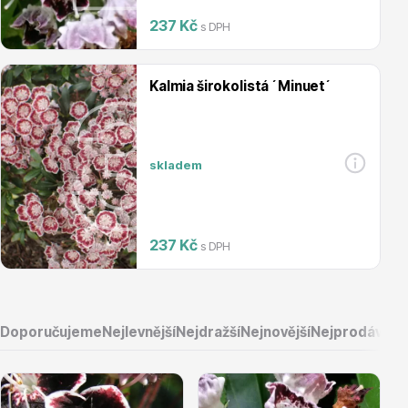
237 Kč
s DPH
Magnólie
Kalmia širokolistá ´Minuet´
skladem
Semena, sadba
237 Kč
s DPH
Doporučujeme
Nejlevnější
Nejdražší
Nejnovější
Nejprodávaněj
Vodní rostliny