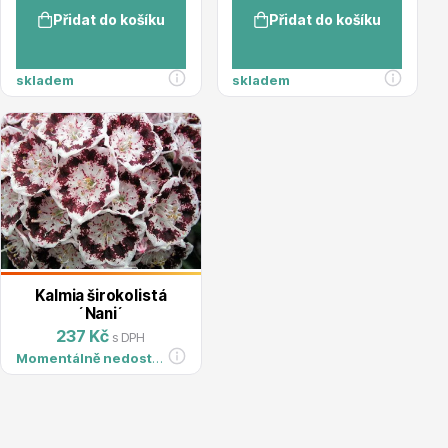
Přidat do košíku
Přidat do košíku
Hortenzie
skladem
skladem
Azalky a rododendrony
Kalmia širokolistá
´Nani´
237 Kč
s DPH
Momentálně nedostupné
Růže KORDES