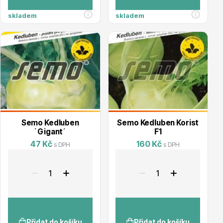
skladem
skladem
Drobná ovoce
Semo Kedluben
Semo Kedluben Korist
´Gigant´
F1
47 Kč
160 Kč
s DPH
s DPH
Substráty, hnojiva, kůra
Přidat do košíku
Přidat do košíku