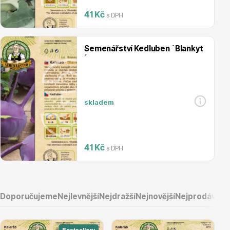
41 Kč
s DPH
Magnólie
Semenářství Kedluben ´Blankyt
´
skladem
Semena, sadba
41 Kč
s DPH
Doporučujeme
Nejlevnější
Nejdražší
Nejnovější
Nejprodávaněj
Vodní rostliny