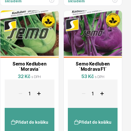
skladem
skladem
Hortenzie
Semo Kedluben
Semo Kedluben
Azalky a rododendrony
´Moravia´
´Modrava F1´
32 Kč
53 Kč
s DPH
s DPH
Růže KORDES
Přidat do košíku
Přidat do košíku