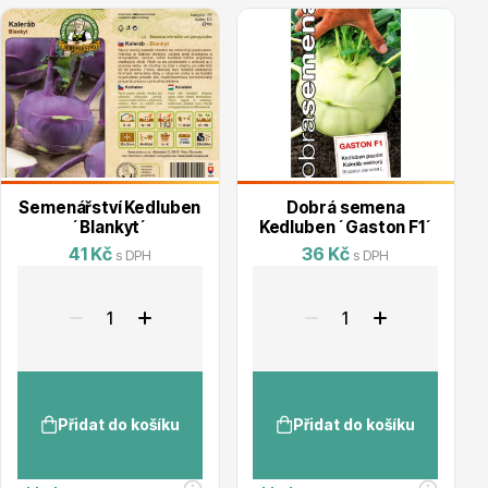
Vzrostlé stromy
Nářadí, příslušenství
Semenářství Kedluben
Dobrá semena
´Blankyt´
Kedluben ´Gaston F1´
41 Kč
36 Kč
s DPH
s DPH
Postřiky, přípravky
Přidat do košíku
Přidat do košíku