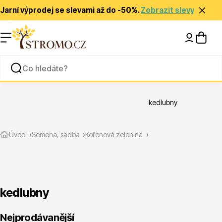
Jarní výprodej se slevami až do -50%.
Zobrazit slevy
Nápady a inspirace
Rady a tipy
kedlubny
Zlevněné
Úvod
Semena, sadba
Kořenová zelenina
kedlubny
Jehličnany
Nejprodávanější