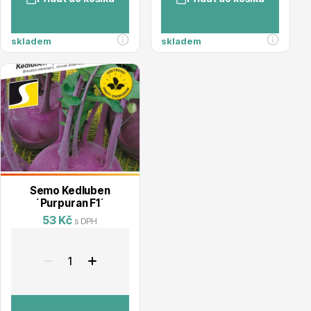
Trvalky
skladem
skladem
Bylinky do kuchyně
Semo Kedluben
´Purpuran F1´
53 Kč
s DPH
Živé ploty