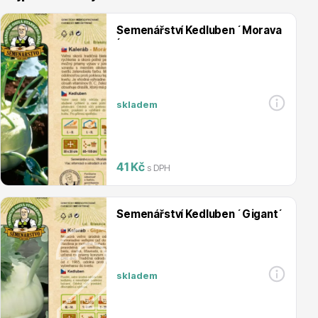
Semenářství Kedluben ´Morava
´
Vřesovištní rostliny
skladem
41 Kč
s DPH
Semenářství Kedluben ´Gigant´
Vánoční stromky v květináčích a řezané
skladem