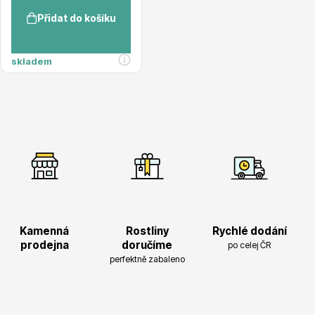
Přidat do košíku
skladem
Ovocné stromy
Okrasné trávy
Kamenná
Rostliny
Rychlé dodání
prodejna
doručíme
po celej ČR
perfektně zabaleno
Okrasné keře