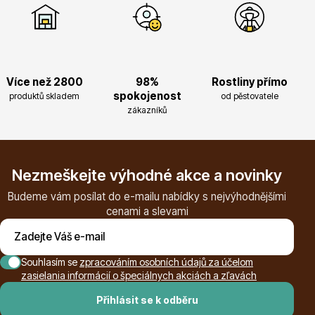
Více než 2800
98%
Rostliny přímo
spokojenost
produktů skladem
od pěstovatele
Plazivé rostliny
zákazníků
Nezmeškejte výhodné akce a novinky
Budeme vám posílat do e-mailu nabídky s nejvýhodnějšími
cenami a slevami
Popínavé rostliny
Souhlasím se
zpracováním osobních údajů za účelom
zasielania informácií o špeciálnych akciách a zľavách
Přihlásit se k odběru