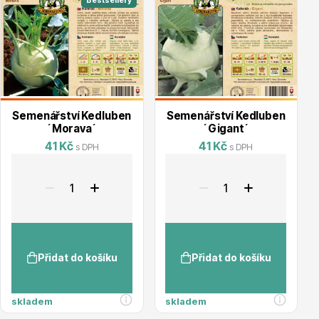
Bestsellery
Květináče
Semenářství Kedluben
Semenářství Kedluben
´Morava´
´Gigant´
41 Kč
41 Kč
s DPH
s DPH
Cibuloviny
Přidat do košíku
Přidat do košíku
skladem
skladem