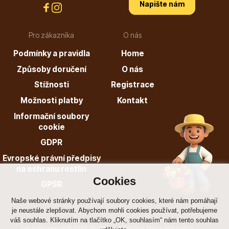
Napište nám
Pro zákazníka
O nás
Podmínky a pravidla
Home
Dárkový poukaz
Způsoby doručení
O nás
Stížnosti
Registrace
Možnosti platby
Kontakt
Poradíme Vám?
Informační soubory
cookie
GDPR
+421 944 200 333
Evropské právní předpisy
Po-Pá 9:00 - 17:00
na ochranu rostlin
Cookies
GPSR
Naše webové stránky používají soubory cookies, které nám pomáhají
je neustále zlepšovat. Abychom mohli cookies používat, potřebujeme
váš souhlas. Kliknutím na tlačítko „OK, souhlasím“ nám tento souhlas
Jak nakupovat
© 2026 Stromo.cz Všechna práva vyhrazena.