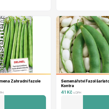
mena Zahradní fazole
Semenářství Fazol šarlato
Kontra
41 Kč
DPH
s DPH