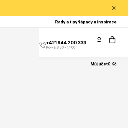
Poradíme Vám?
Rady a tipy
Nápady a inspirace
+421 944 200 333
Po-Pá 8:30 - 17:00
Můj účet
0 Kč
Popínavé rostliny