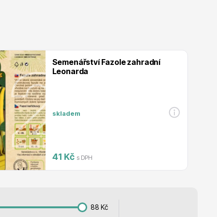
Listnaté stromy
Semenářství Fazole zahradní
Leonarda
Bambusy
skladem
41 Kč
s DPH
Dekorace
88
Kč