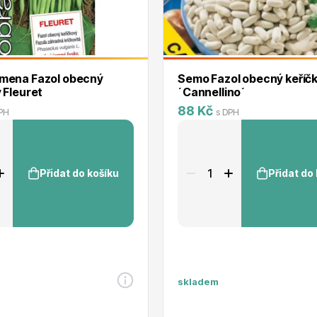
mena Fazol obecný
Semo Fazol obecný keříč
 Fleuret
´Cannellino´
88 Kč
PH
s DPH
Přidat do košíku
Přidat do
skladem