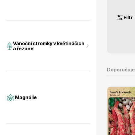
Filtr
Magnólie
Hortenzi
Vánoční stromky v květináčích
a řezané
Doporučuj
Semena, sadba
Azalky a
Magnólie