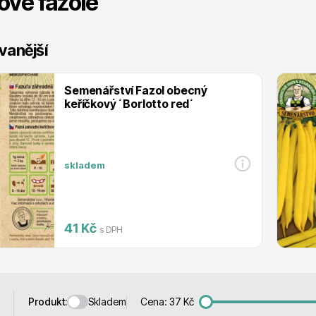
ové fazole
 stromy
Trvalky
vanější
Semenářství Fazol obecný
keříčkový ´Borlotto red´
říslušenství
Bylinky do kuchyně
skladem
41 Kč
s DPH
 přípravky
Živé ploty
Skladem
Produkt:
Cena:
37
Kč