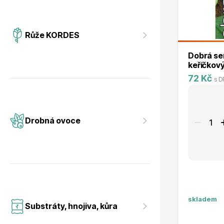
Růže KORDES
Dobrá se
keříčkový
72 Kč
s D
Drobná ovoce
skladem
Substráty, hnojiva, kůra