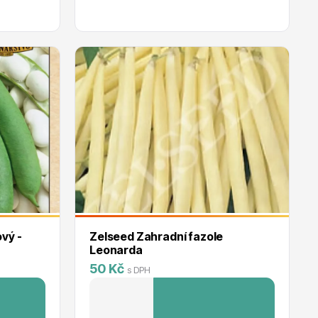
vý -
Zelseed Zahradní fazole
Leonarda
50 Kč
s DPH