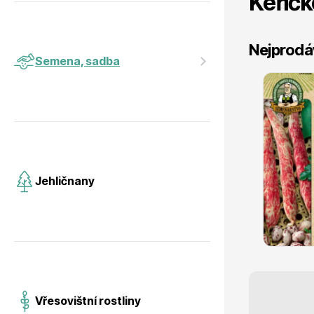
Keříčk
Jehličnany
Vzrostlé
Nejprodá
Semena, sadba
Semenářství Zahradní fazole
´Dita´
Vřesovištní rostliny
Nářadí, p
skladem
Jehličnany
41 Kč
s DPH
Vánoční stromky v květináčích a
Postřiky,
řezané
Vřesovištní rostliny