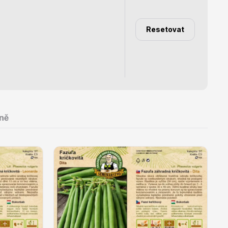
Resetovat
Dárkový poukaz
ně