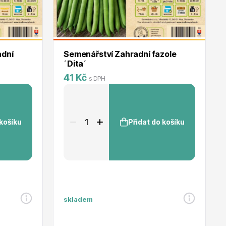
adní
Semenářství Zahradní fazole
´Dita´
41 Kč
s DPH
 košíku
Přidat do košíku
skladem