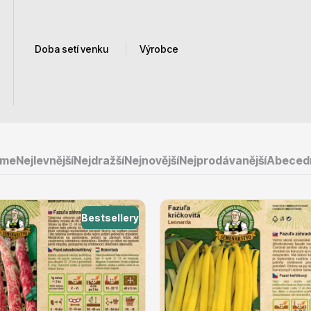
Doba setí venku
Výrobce
e
Ovocné stromy
Květen
Dobrá semena
červen
Semo
Tradiční semena dědy
Červenec
eme
Nejlevnější
Nejdražší
Nejnovější
Nejprodávanější
Abeced
Joja
Zelseed
 rododendrony
Okrasné trávy
Bestsellery