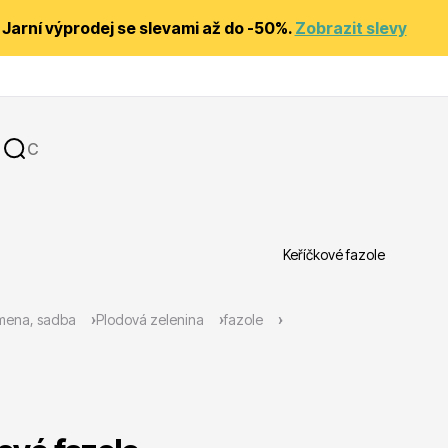
Jarní výprodej se slevami až do -50%.
Zobrazit slevy
Keříčkové fazole
y
Substráty, hnojiva, kůra
mena, sadba
Plodová zelenina
fazole