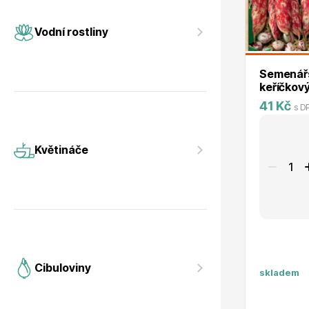
Vodní rostliny
Růže KO
Vodní rostliny
Semenářs
keříčkový
41 Kč
s D
Květináče
Drobná o
Květináče
Cibuloviny
skladem