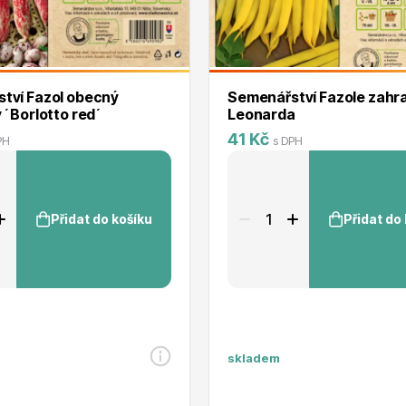
RDES
Okrasné keře
tví Fazol obecný
Semenářství Fazole zahr
 ´Borlotto red´
Leonarda
41 Kč
PH
s DPH
voce
Plazivé rostliny
Přidat do košíku
Přidat do
skladem