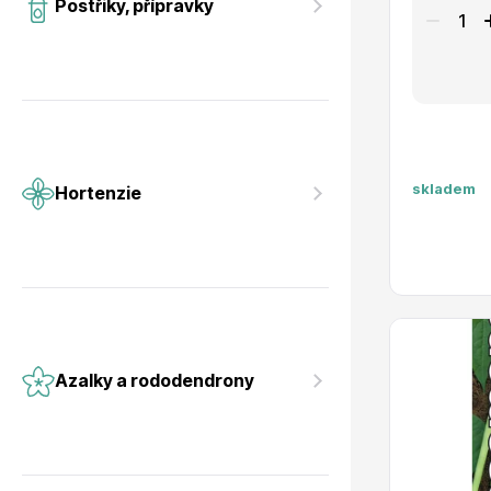
Postřiky, přípravky
skladem
Hortenzie
Azalky a rododendrony