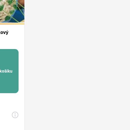
kový
 košíku