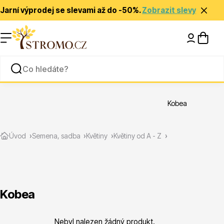
Jarní výprodej se slevami až do -50%.
Zobrazit slevy
Nápady a inspirace
Rady a tipy
Kobea
Zlevněné
Úvod
Semena, sadba
Květiny
Květiny od A - Z
Kobea
Jehličnany
Nebyl nalezen žádný produkt.