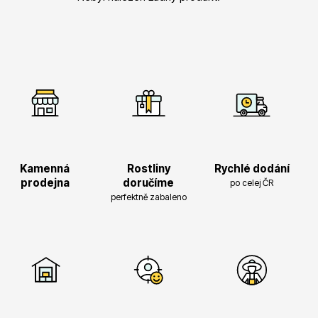
Vřesovištní rostliny
Kamenná
Rostliny
Rychlé dodání
prodejna
doručíme
po celej ČR
perfektně zabaleno
Vánoční stromky v květináčích a řezané