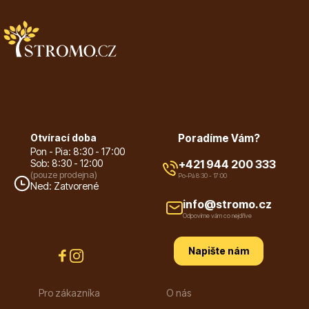
Květináče
Otvírací doba
Poradíme Vám?
Pon - Pia: 8:30 - 17:00
Sob: 8:30 - 12:00
+421 944 200 333
(pouze prodejna)
Po-Pá 8:30 - 17:00
Ned: Zatvorené
Cibuloviny
info@stromo.cz
Odpovíme vám co nejdříve
Napište nám
Pro zákazníka
O nás