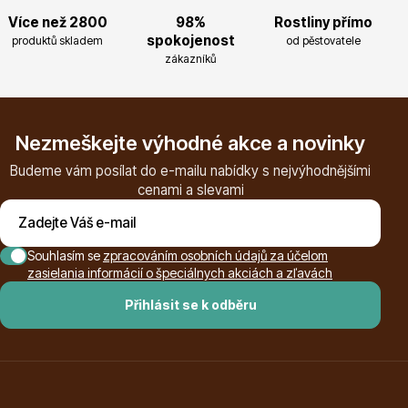
Více než 2800
98%
Rostliny přímo
Magnólie
spokojenost
produktů skladem
od pěstovatele
zákazníků
Nezmeškejte výhodné akce a novinky
Budeme vám posílat do e-mailu nabídky s nejvýhodnějšími
cenami a slevami
Semena, sadba
Souhlasím se
zpracováním osobních údajů za účelom
zasielania informácií o špeciálnych akciách a zľavách
Přihlásit se k odběru
Vodní rostliny