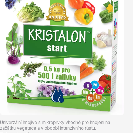
Vřesovištní rostliny
Vánoční stromky v květináčích a řezané
Univerzální hnojivo s mikroprvky vhodné pro hnojení na
začátku vegetace a v období intenzivního růstu.