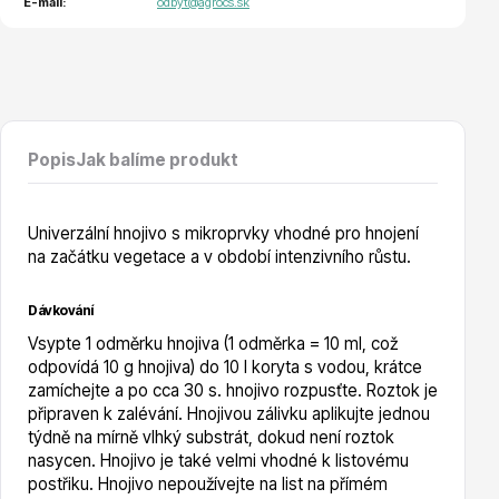
Vzrostlé stromy
E-mail:
odbyt@agrocs.sk
Popis
Jak balíme produkt
Nářadí, příslušenství
Univerzální hnojivo s mikroprvky vhodné pro hnojení
na začátku vegetace a v období intenzivního růstu.
Dávkování
Vsypte 1 odměrku hnojiva (1 odměrka = 10 ml, což
odpovídá 10 g hnojiva) do 10 l koryta s vodou, krátce
Postřiky, přípravky
zamíchejte a po cca 30 s. hnojivo rozpusťte. Roztok je
připraven k zalévání. Hnojivou zálivku aplikujte jednou
týdně na mírně vlhký substrát, dokud není roztok
nasycen. Hnojivo je také velmi vhodné k listovému
postřiku. Hnojivo nepoužívejte na list na přímém