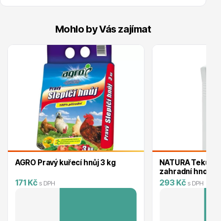
Mohlo by Vás zajímat
Drobná ovoce
Substráty, hnojiva, kůra
AGRO Pravý kuřecí hnůj 3 kg
NATURA Tekuté 
zahradní hnojivo 
171 Kč
293 Kč
s DPH
s DPH