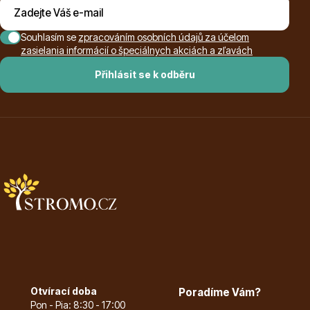
Souhlasím se
zpracováním osobních údajů za účelom
zasielania informácií o špeciálnych akciách a zľavách
Ovocné stromy
Přihlásit se k odběru
Okrasné trávy
Otvírací doba
Poradíme Vám?
Okrasné keře
Pon - Pia: 8:30 - 17:00