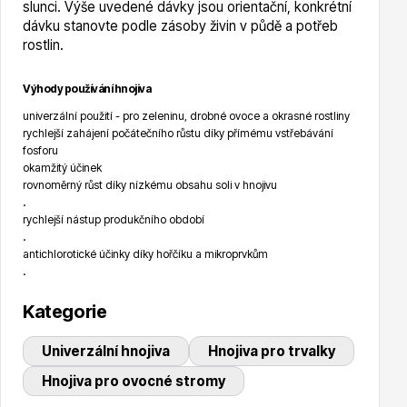
slunci. Výše uvedené dávky jsou orientační, konkrétní
dávku stanovte podle zásoby živin v půdě a potřeb
rostlin.
Hortenzie
Výhody používání hnojiva
univerzální použití - pro zeleninu, drobné ovoce a okrasné rostliny
rychlejší zahájení počátečního růstu díky přímému vstřebávání
fosforu
okamžitý účinek
rovnoměrný růst díky nízkému obsahu soli v hnojivu
.
Azalky a rododendrony
rychlejší nástup produkčního období
.
antichlorotické účinky díky hořčíku a mikroprvkům
.
Kategorie
Univerzální hnojiva
Hnojiva pro trvalky
Růže KORDES
Hnojiva pro ovocné stromy