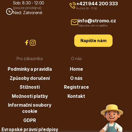
Sob: 8:30 - 12:00
+421 944 200 333
(pouze prodejna)
Po-Pá 8:30 - 17:00
Ned: Zatvorené
info@stromo.cz
Odpovíme vám co nejdříve
Napište nám
Plazivé rostliny
Pro zákazníka
O nás
Podmínky a pravidla
Home
Způsoby doručení
O nás
Stížnosti
Registrace
Popínavé rostliny
Možnosti platby
Kontakt
Informační soubory
cookie
GDPR
Evropské právní předpisy