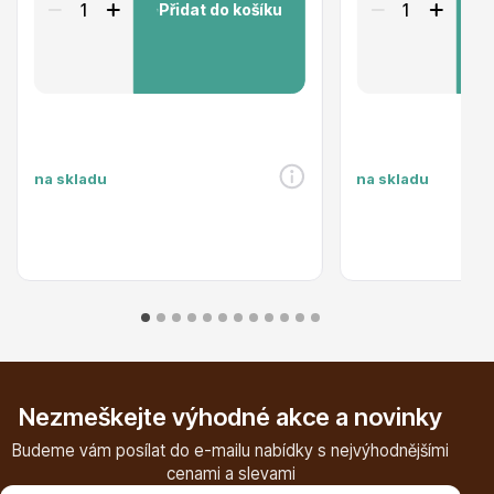
Přidat do košíku
P
Trvalky
na skladu
na skladu
Bylinky do kuchyně
Živé ploty
Nezmeškejte výhodné akce a novinky
Budeme vám posílat do e-mailu nabídky s nejvýhodnějšími
cenami a slevami