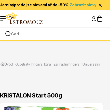
Jarní výprodej se slevami až do -50%.
Zobrazit slevy
Nápady a inspirace
Rady a tipy
Zlevněné
Úvod
Substráty, hnojiva, kůra
Záhradní hnojiva
Univerzální hnoji
KRISTALON Start 500g
Jehličnany