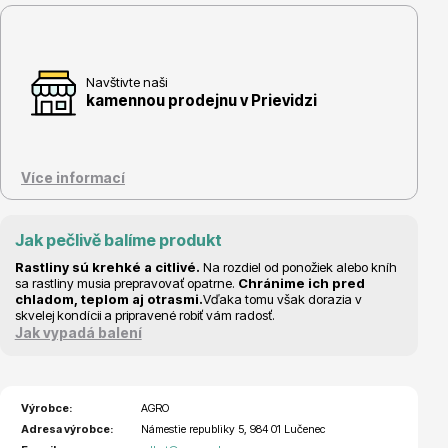
Navštivte naši
kamennou prodejnu v Prievidzi
Květináče
Více informací
Jak pečlivě balíme produkt
Rastliny sú krehké a citlivé.
Na rozdiel od ponožiek alebo kníh
Cibuloviny
sa rastliny musia prepravovať opatrne.
Chránime ich pred
chladom, teplom aj otrasmi.
Vďaka tomu však dorazia v
skvelej kondícii a pripravené robiť vám radosť.
Jak vypadá balení
Výrobce:
AGRO
Adresa výrobce:
Námestie republiky 5, 984 01 Lučenec