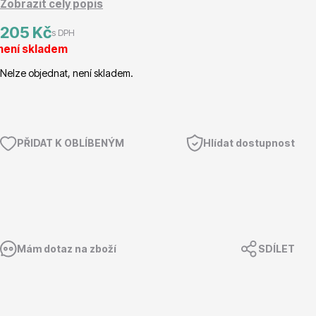
Zobrazit celý popis
Magnólie
205 Kč
s DPH
není skladem
Nelze objednat, není skladem.
PŘIDAT K OBLÍBENÝM
Hlídat dostupnost
Semena, sadba
Mám dotaz na zboží
SDÍLET
Vodní rostliny