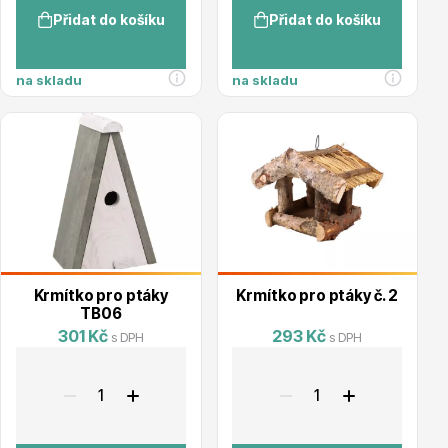
Přidat do košíku
Přidat do košíku
Hortenzie
na skladu
na skladu
Azalky a rododendrony
Krmítko pro ptáky
Krmítko pro ptáky č. 2
TB06
301 Kč
293 Kč
s DPH
s DPH
Růže KORDES