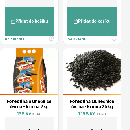
Trvalky
Přidat do košíku
Přidat do košíku
na skladu
na skladu
Bylinky do kuchyně
Forestina Slunečnice
Forestina slunečnice
Živé ploty
černá - krmná 2kg
černá - krmná 25kg
138 Kč
1 198 Kč
s DPH
s DPH