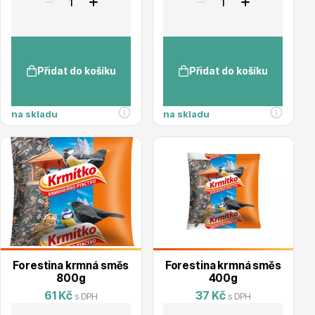
Ovocné stromy
Přidat do košíku
Přidat do košíku
na skladu
na skladu
Okrasné trávy
Forestina krmná směs
Forestina krmná směs
800g
400g
61 Kč
37 Kč
s DPH
s DPH
Okrasné keře