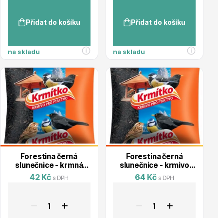
Přidat do košíku
Přidat do košíku
na skladu
na skladu
Drobná ovoce
Substráty, hnojiva, kůra
Forestina černá
Forestina černá
slunečnice - krmná
slunečnice - krmivo
400g
800g
42 Kč
64 Kč
s DPH
s DPH