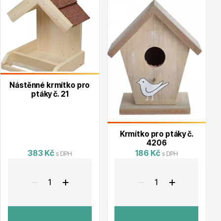
Vzrostlé stromy
Nářadí, příslušenství
Nástěnné krmítko pro
ptáky č. 21
Krmítko pro ptáky č.
4206
383 Kč
186 Kč
s DPH
s DPH
Postřiky, přípravky