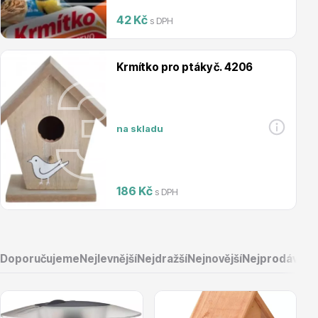
42 Kč
s DPH
Magnólie
Krmítko pro ptáky č. 4206
na skladu
Semena, sadba
186 Kč
s DPH
Doporučujeme
Nejlevnější
Nejdražší
Nejnovější
Nejprodávaněj
Vodní rostliny