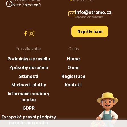
Po-Pá 8:30 - 17:00
info@stromo.cz
Ned: Zatvorené
info@stromo.cz
Odpovíme vám co nejdříve
Napište nám
Napište nám
Pro zákazníka
O nás
Podmínky a pravidla
Home
Způsoby doručení
O nás
Stížnosti
Registrace
Možnosti platby
Kontakt
Informační soubory
cookie
GDPR
Evropské právní předpisy
na ochranu rostlin