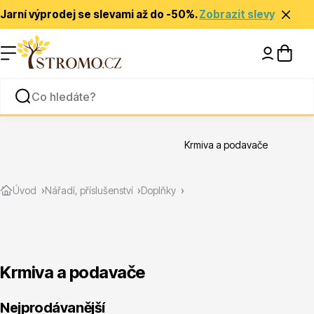
Jarní výprodej se slevami až do -50%.
Zobrazit slevy
Nápady a inspirace
Rady a tipy
Krmiva a podavače
Zlevněné
Úvod
Nářadí, příslušenství
Doplňky
Krmiva a podavače
Jehličnany
Nejprodávanější