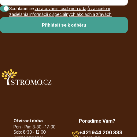
Souhlasím se
zpracováním osobních údajů za účelom
zasielania informácií o špeciálnych akciách a zľavách
Přihlásit se k odběru
Dárkový poukaz
Poradíme Vám?
+421 944 200 333
Po-Pá 9:00 - 17:00
Otvírací doba
Poradíme Vám?
Pon - Pia: 8:30 - 17:00
Sob: 8:30 - 12:00
+421 944 200 333
(pouze prodejna)