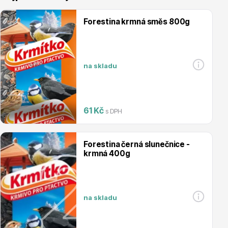
Forestina krmná směs 800g
na skladu
Vřesovištní rostliny
61 Kč
s DPH
Forestina černá slunečnice -
krmná 400g
Vánoční stromky v květináčích a řezané
na skladu