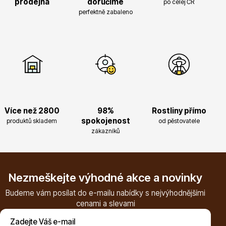
prodejna
doručíme
po celej ČR
perfektně zabaleno
Listnaté stromy
Bambusy
Více než 2800
98%
Rostliny přímo
spokojenost
produktů skladem
od pěstovatele
zákazníků
Nezmeškejte výhodné akce a novinky
Budeme vám posílat do e-mailu nabídky s nejvýhodnějšími
Dekorace
cenami a slevami