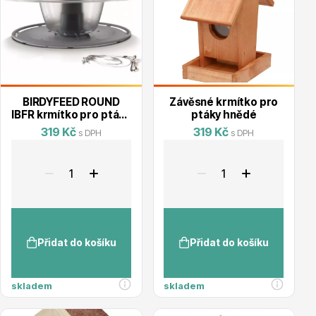
Květináče
BIRDYFEED ROUND
Závěsné krmítko pro
IBFR krmítko pro ptáky
ptáky hnědé
29,4 cm antracitové
319 Kč
319 Kč
s DPH
s DPH
barvy
Cibuloviny
Přidat do košíku
Přidat do košíku
skladem
skladem