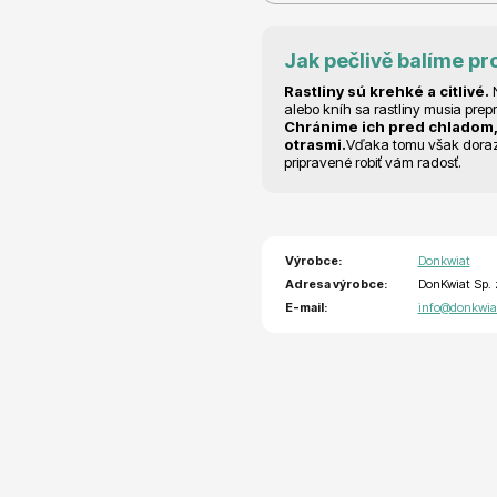
RDES
Okrasné keře
Jak pečlivě balíme pr
Rastliny sú krehké a citlivé.
N
alebo kníh sa rastliny musia prep
Chránime ich pred chladom,
otrasmi.
Vďaka tomu však dorazia
pripravené robiť vám radosť.
voce
Plazivé rostliny
Výrobce:
Donkwiat
Adresa výrobce:
DonKwiat Sp. 
E-mail:
info@donkwia