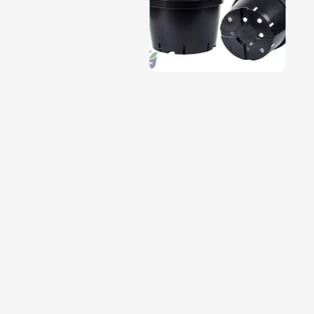
Magnólie
Hortenzi
Semena, sadba
Azalky a