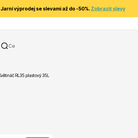
Jarní výprodej se slevami až do -50%.
Zobrazit slevy
Květináč RL35 plastový 35L
y
Substráty, hnojiva, kůra