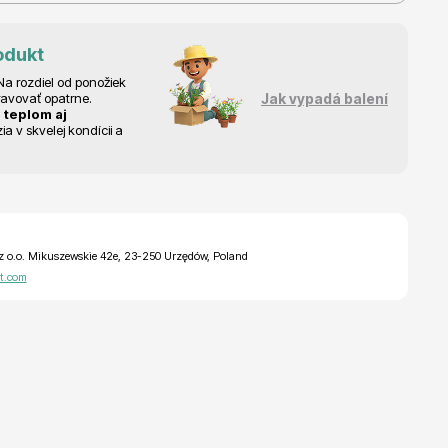
odukt
a rozdiel od ponožiek
ravovať opatrne.
Jak vypadá balení
 teplom aj
 v skvelej kondícii a
z o.o. Mikuszewskie 42e, 23-250 Urzędów, Poland
t.com