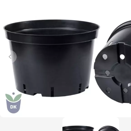
Jehličnany
Vzrostlé
Vřesovištní rostliny
Nářadí, p
Vánoční stromky v květináčích a
Postřiky,
řezané