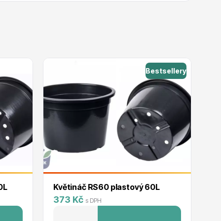
Bestsellery
0L
Květináč RS60 plastový 60L
Kv
373 Kč
2
s DPH