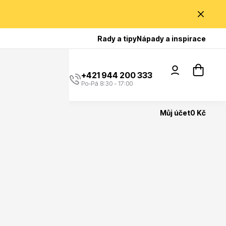
Poradíme Vám?
Rady a tipy
Nápady a inspirace
+421 944 200 333
Po-Pá 8:30 - 17:00
Můj účet
0 Kč
Popínavé rostliny