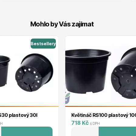
Mohlo by Vás zajímat
Bestsellery
S30 plastový 30l
Květináč RS100 plastový 10
718 Kč
PH
s DPH