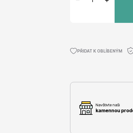
e
Ovocné stromy
PŘIDAT K OBLÍBENÝM
 rododendrony
Okrasné trávy
Navštivte naši
kamennou prodej