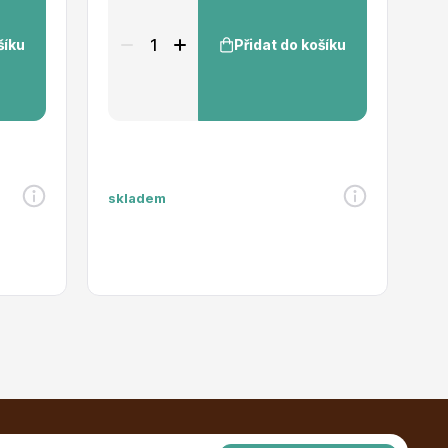
šíku
Přidat do košíku
skladem
sk