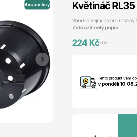
Květináč RL35 
Bestsellery
 stromy
Trvalky
Vhodné zejména pro rostliny
Zobrazit celý popis
224 Kč
s DPH
říslušenství
Bylinky do kuchyně
Tento produkt Vám dor
v pondělí 10.08
 přípravky
Živé ploty