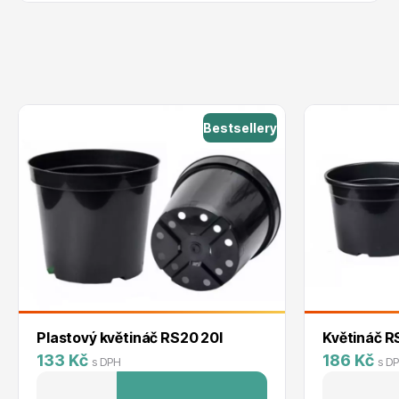
Bestsellery
Plastový květináč RS20 20l
Květináč R
133 Kč
186 Kč
s DPH
s D