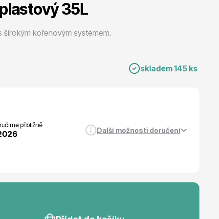
plastový 35L
Listnaté stromy
 s širokým kořenovým systémem.
skladem 145 ks
Bambusy
učíme přibližně
Další možnosti doručení
.2026
Dekorace