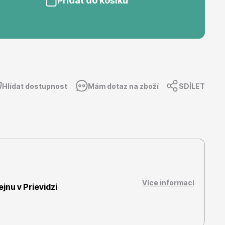
Přidat do košíku
Dárkový poukaz
Hlídat dostupnost
Mám dotaz na zboží
SDÍLET
Více informací
nu v Prievidzi