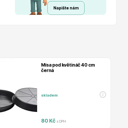
Napište nám
Mísa pod květináč 40 cm
černá
skladem
80 Kč
s DPH