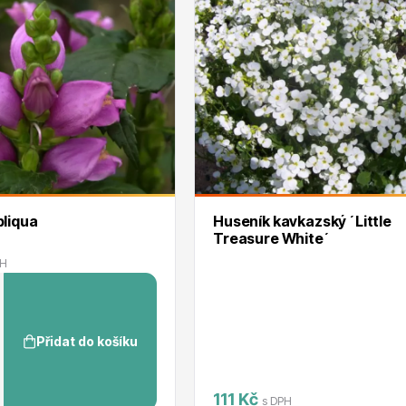
liqua
Huseník kavkazský ´Little
Treasure White´
PH
Přidat do košíku
111 Kč
s DPH