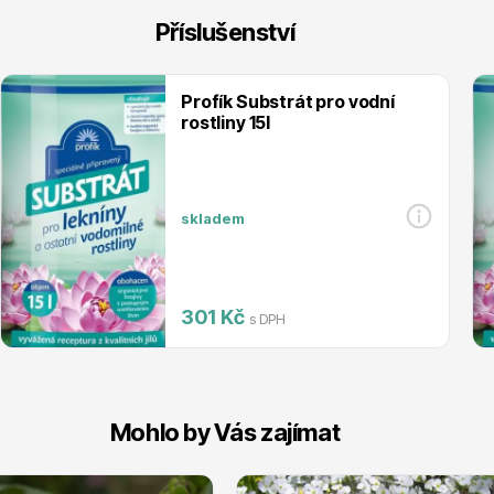
Příslušenství
Profík Substrát pro vodní
rostliny 15l
skladem
301 Kč
s DPH
Mohlo by Vás zajímat