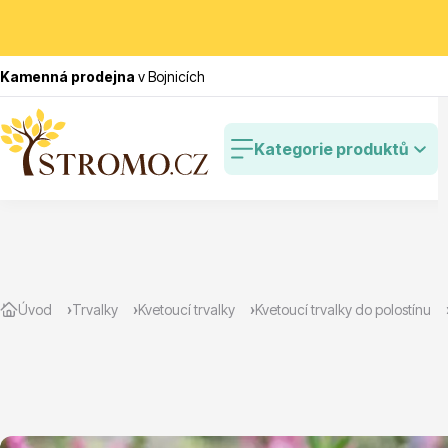
Kamenná prodejna
v Bojnicích
Kategorie produktů
Zlevněné
Cibulovin
Úvod
Trvalky
Kvetoucí trvalky
Kvetoucí trvalky do polostínu