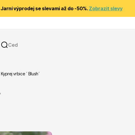
Jarní výprodej se slevami až do -50%.
Zobrazit slevy
Kyprej vrbice ´ Blush´
y
Substráty, hnojiva, kůra