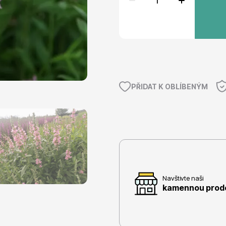
e
Ovocné stromy
PŘIDAT K OBLÍBENÝM
 rododendrony
Okrasné trávy
Navštivte naši
kamennou prodej