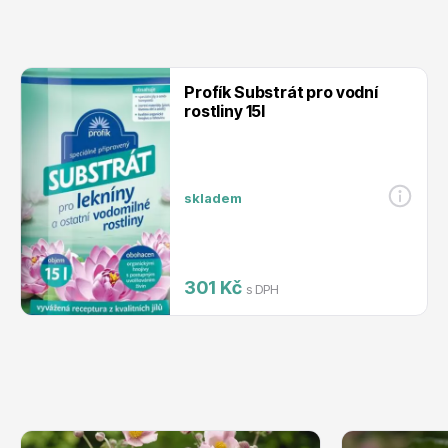
Profík Substrát pro vodní
rostliny 15l
skladem
301 Kč
s DPH