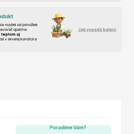
odukt
a rozdiel od ponožiek
ravovať opatrne.
Jak vypadá balení
 teplom aj
 v skvelej kondícii a
Poradíme Vám?