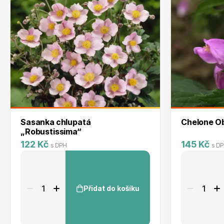
Sasanka chlupatá
Chelone Ob
„Robustissima“
122 Kč
145 Kč
s DPH
s D
Přidat do košíku