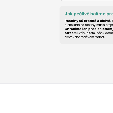
RDES
Okrasné keře
Jak pečlivě balíme pr
Rastliny sú krehké a citlivé.
N
alebo kníh sa rastliny musia prep
Chránime ich pred chladom,
otrasmi.
Vďaka tomu však dorazia
pripravené robiť vám radosť.
voce
Plazivé rostliny