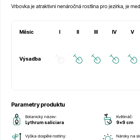
Vrbovka je atraktivní nenáročná rostlina pro jezírka, je me
Měsíc
I
II
III
IV
V
Výsadba
Parametry produktu
Botanický název:
Květináč:
Lythrum saliciara
9x9 cm
Výška dospělé rostliny:
Nároky na sl