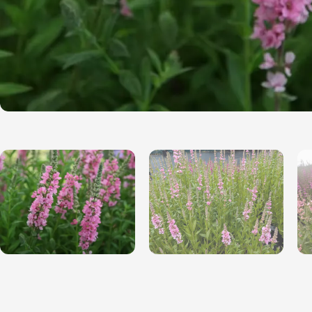
Magnólie
Hortenzi
Semena, sadba
Azalky a