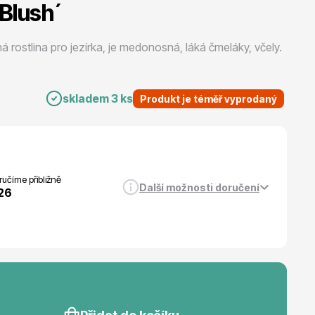
 Blush´
Listnaté stromy
á rostlina pro jezírka, je medonosná, láká čmeláky, včely.
skladem 3 ks
Produkt je téměř vyprodaný
Bambusy
učíme přibližně
Další možnosti doručení
026
Dekorace