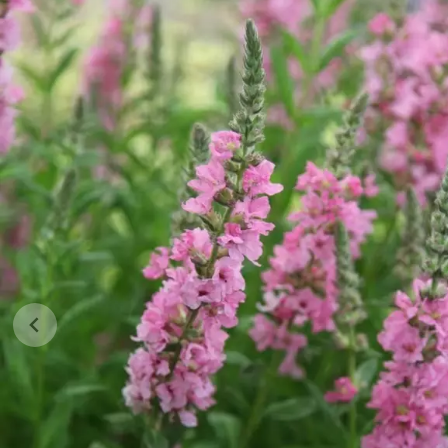
Jehličnany
Vzrostlé
Vřesovištní rostliny
Nářadí, p
Vánoční stromky v květináčích a
Postřiky,
řezané