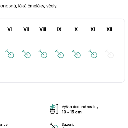
donosná, láká čmeláky, včely.
VI
VII
VIII
IX
X
XI
XII
Výška dodané rostliny:
10 - 15 cm
unce:
Sázení: