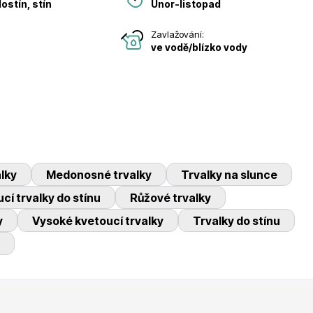
ostín, stín
Únor-listopad
Zavlažování:
ve vodě/blízko vody
lky
Medonosné trvalky
Trvalky na slunce
cí trvalky do stínu
Růžové trvalky
y
Vysoké kvetoucí trvalky
Trvalky do stínu