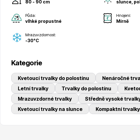
80 - 90 cm
slunce, pol
Půda:
Hnojení:
vlhké propustné
Mírně
Mrazuvzdornost:
-30°C
Kategorie
Kvetoucí trvalky do polostínu
Nenáročné trva
Letní trvalky
Trvalky do polostínu
Kvetou
Mrazuvzdorné trvalky
Středně vysoké trvalk
Kvetoucí trvalky na slunce
Kompaktní trvalky