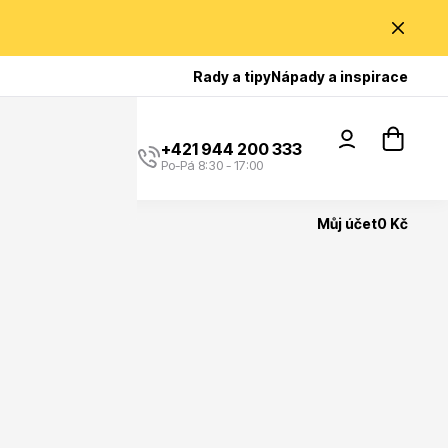
Poradíme Vám?
Rady a tipy
Nápady a inspirace
+421 944 200 333
Po-Pá 8:30 - 17:00
Můj účet
0 Kč
Popínavé rostliny