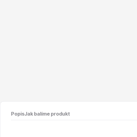
Vodní rostliny
Růže KO
Květináče
Drobná o
Popis
Jak balíme produkt