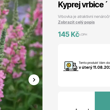
Kyprej vrbice ´
 stromy
Trvalky
Vrbovka je atraktivní nenáročn
Zobrazit celý popis
145 Kč
s DPH
říslušenství
Bylinky do kuchyně
Tento produkt Vám dor
v úterý 11.08.2
 přípravky
Živé ploty