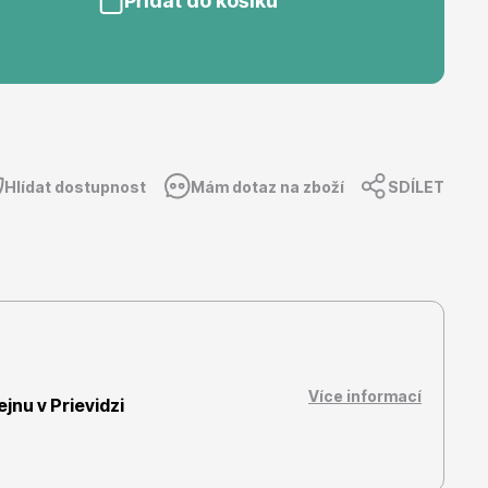
Přidat do košíku
Dárkový poukaz
Hlídat dostupnost
Mám dotaz na zboží
SDÍLET
Více informací
nu v Prievidzi