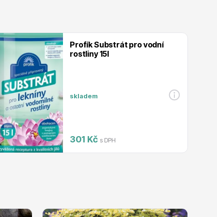
Profík Substrát pro vodní
rostliny 15l
skladem
301 Kč
s DPH