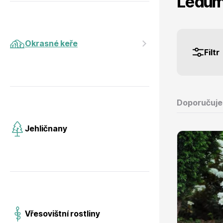
Ledum 
Jehličnany
Vzrostlé
Okrasné keře
Filtr
Vřesovištní rostliny
Nářadí, p
Doporučuj
Jehličnany
Vánoční stromky v květináčích a
Postřiky,
řezané
Vřesovištní rostliny