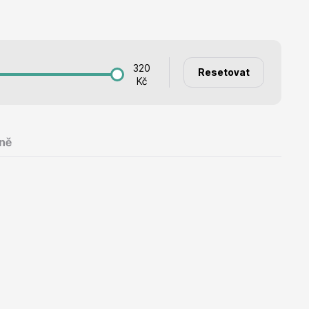
Listnaté stromy
320
Resetovat
Kč
Bambusy
ně
Dekorace