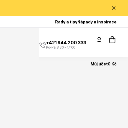
Poradíme Vám?
Rady a tipy
Nápady a inspirace
+421 944 200 333
Po-Pá 8:30 - 17:00
Můj účet
0 Kč
Popínavé rostliny