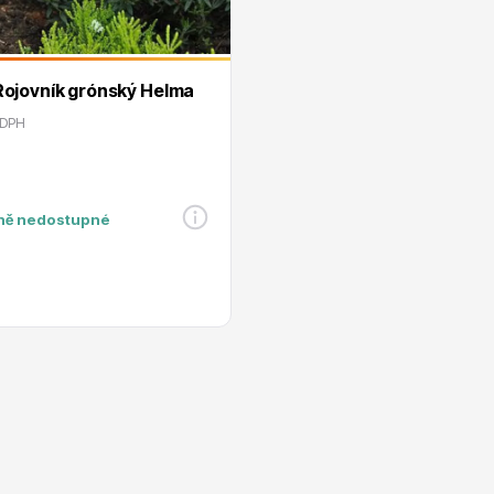
Ledum - Rojovník grónský Helma
e
Ovocné stromy
 DPH
ně nedostupné
 rododendrony
Okrasné trávy