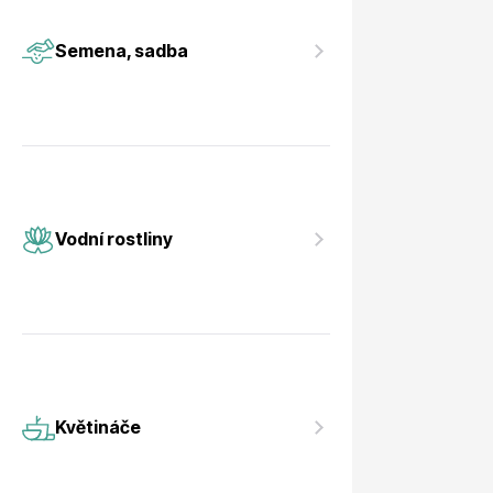
Vodní rostliny
Růže KO
Semena, sadba
Květináče
Drobná o
Vodní rostliny
Květináče