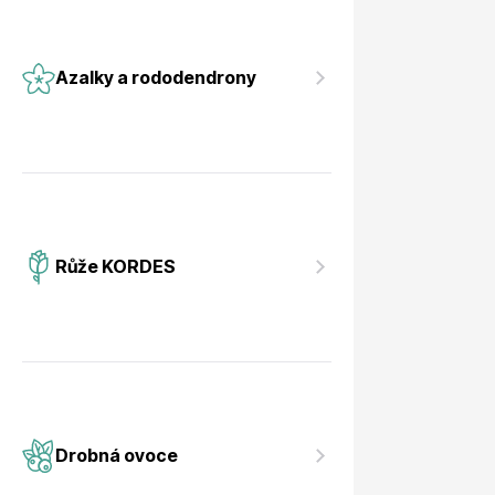
Azalky a rododendrony
Růže KORDES
Drobná ovoce