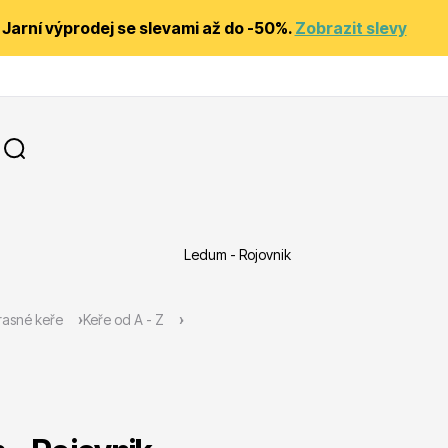
Jarní výprodej se slevami až do -50%.
Zobrazit slevy
Ledum - Rojovnik
y
Substráty, hnojiva, kůra
asné keře
Keře od A - Z