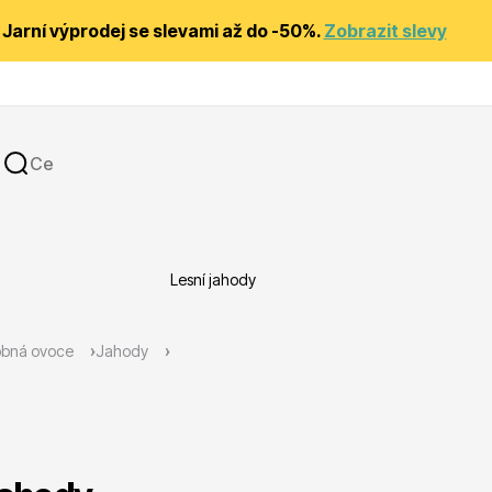
Jarní výprodej se slevami až do -50%.
Zobrazit slevy
Lesní jahody
y
Substráty, hnojiva, kůra
obná ovoce
Jahody