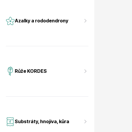
Azalky a rododendrony
Růže KORDES
Substráty, hnojiva, kůra