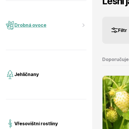
Lesní 
Jehličnany
Vzrostlé
Drobná ovoce
Filtr
Vřesovištní rostliny
Nářadí, p
Doporučuj
Jehličnany
Vánoční stromky v květináčích a
Postřiky,
řezané
Vřesovištní rostliny