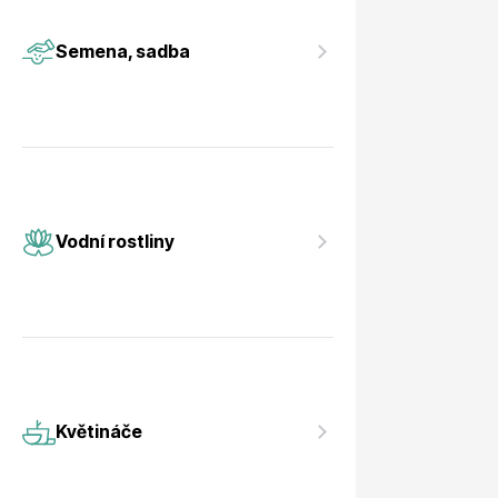
Vodní rostliny
Růže KO
Semena, sadba
Květináče
Drobná o
Vodní rostliny
Květináče