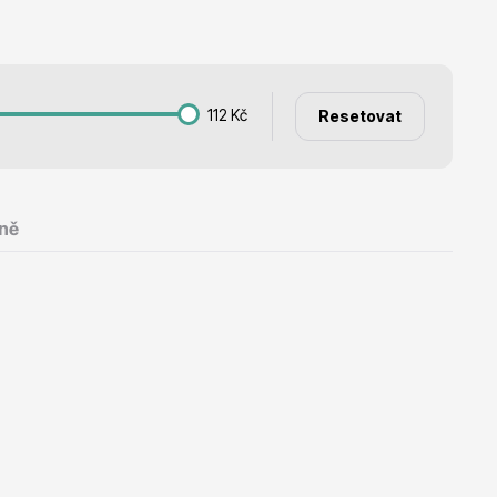
Listnaté stromy
112
Kč
Resetovat
Bambusy
ně
Dekorace