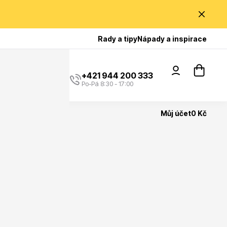
Poradíme Vám?
Rady a tipy
Nápady a inspirace
+421 944 200 333
Po-Pá 8:30 - 17:00
Můj účet
0 Kč
Popínavé rostliny