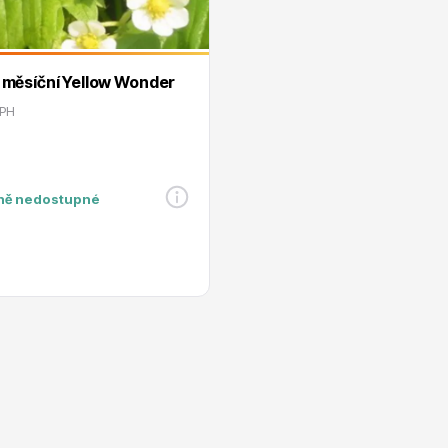
Jahodník měsíční Yellow Wonder
e
Ovocné stromy
DPH
ně nedostupné
 rododendrony
Okrasné trávy